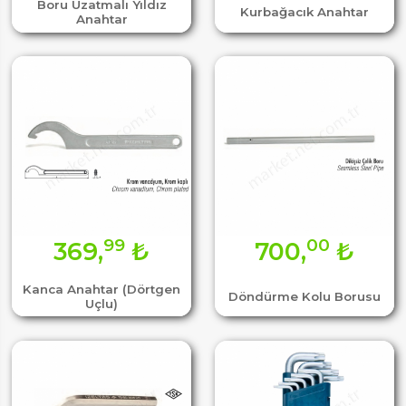
Boru Uzatmalı Yıldız
Kurbağacık Anahtar
Anahtar
99
00
369,
₺
700,
₺
Kanca Anahtar (Dörtgen
Döndürme Kolu Borusu
Uçlu)