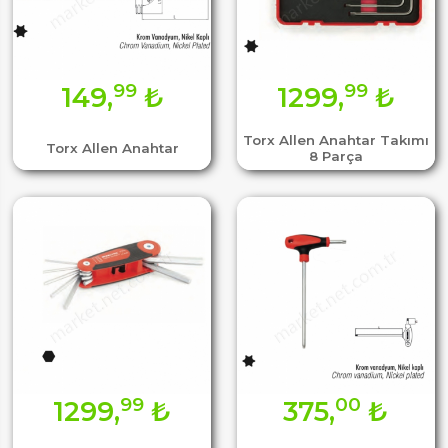
99
99
149,
₺
1299,
₺
Torx Allen Anahtar Takımı
Torx Allen Anahtar
8 Parça
99
00
1299,
₺
375,
₺