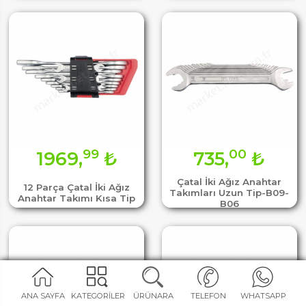
99
00
1969,
₺
735,
₺
Çatal İki Ağız Anahtar
12 Parça Çatal İki Ağız
Takımları Uzun Tip-B09-
Anahtar Takımı Kısa Tip
B06
ANA SAYFA
KATEGORİLER
ÜRÜNARA
TELEFON
WHATSAPP