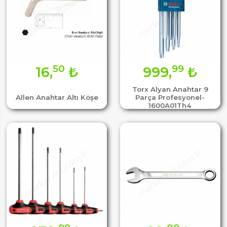
50
99
16,
₺
999,
₺
Torx Alyan Anahtar 9
Allen Anahtar Altı Köşe
Parça Profesyonel-
1600A01Th4