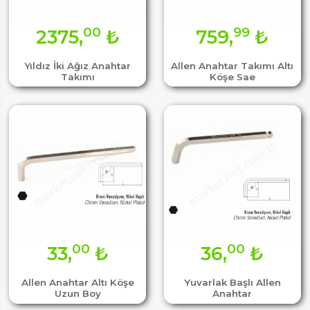
00
99
2375,
₺
759,
₺
Yıldız İki Ağız Anahtar
Allen Anahtar Takımı Altı
Takımı
Köşe Sae
00
00
33,
₺
36,
₺
Allen Anahtar Altı Köşe
Yuvarlak Başlı Allen
Uzun Boy
Anahtar