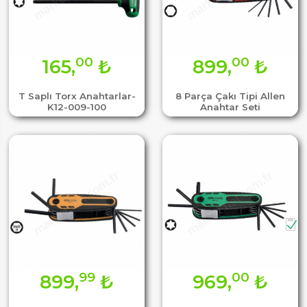
00
00
165,
₺
899,
₺
T Saplı Torx Anahtarlar-
8 Parça Çakı Tipi Allen
K12-009-100
Anahtar Seti
99
00
899,
₺
969,
₺