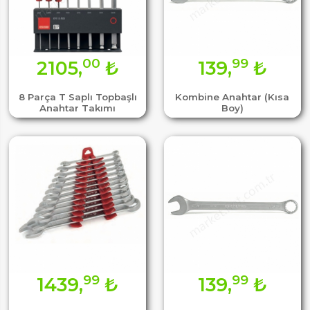
00
99
2105,
₺
139,
₺
8 Parça T Saplı Topbaşlı
Kombine Anahtar (Kısa
Anahtar Takımı
Boy)
99
99
1439,
₺
139,
₺