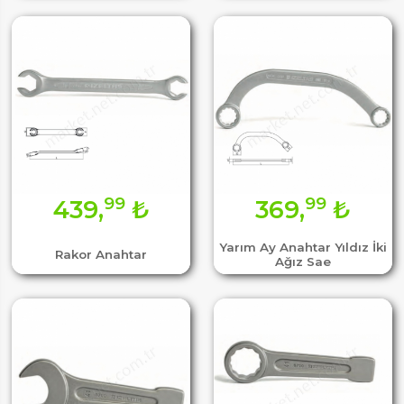
99
99
439,
₺
369,
₺
Yarım Ay Anahtar Yıldız İki
Rakor Anahtar
Ağız Sae