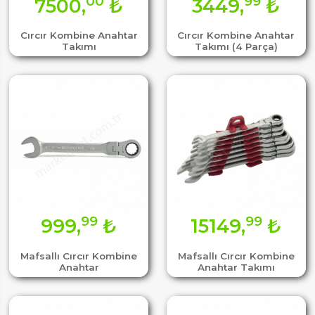
00
99
7500,
₺
3449,
₺
Cırcır Kombine Anahtar
Cırcır Kombine Anahtar
Takımı
Takımı (4 Parça)
99
99
999,
₺
15149,
₺
Mafsallı Cırcır Kombine
Mafsallı Cırcır Kombine
Anahtar
Anahtar Takımı