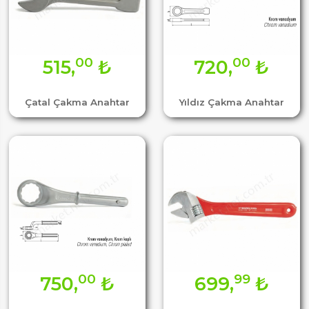
00
00
515,
₺
720,
₺
Çatal Çakma Anahtar
Yıldız Çakma Anahtar
00
99
750,
₺
699,
₺