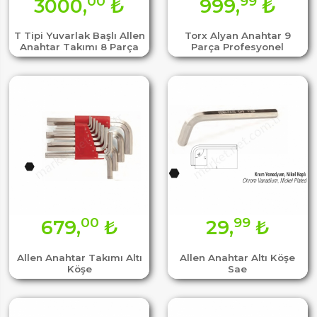
00
99
3000,
₺
999,
₺
T Tipi Yuvarlak Başlı Allen
Torx Alyan Anahtar 9
Anahtar Takımı 8 Parça
Parça Profesyonel
00
99
679,
₺
29,
₺
Allen Anahtar Takımı Altı
Allen Anahtar Altı Köşe
Köşe
Sae