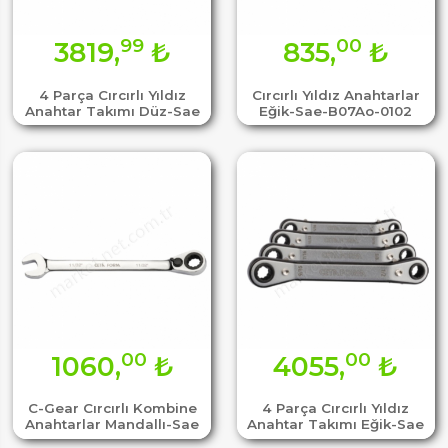
99
00
3819,
₺
835,
₺
4 Parça Cırcırlı Yıldız
Cırcırlı Yıldız Anahtarlar
Anahtar Takımı Düz-Sae
Eğik-Sae-B07Ao-0102
00
00
1060,
₺
4055,
₺
C-Gear Cırcırlı Kombine
4 Parça Cırcırlı Yıldız
Anahtarlar Mandallı-Sae
Anahtar Takımı Eğik-Sae