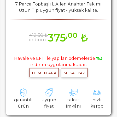
7 Parça Topbaşlı L Allen Anahtar Takımı
Uzun Tip uygun fiyat - yüksek kalite.
,00
375
₺
412,50 ₺
indirim
Havale ve EFT ile yapılan ödemelerde
%3
indirim uygulanmaktadır.
HEMEN ARA
MESAJ YAZ
garantili
uygun
taksit
hızlı
ürün
fiyat
imkânı
kargo