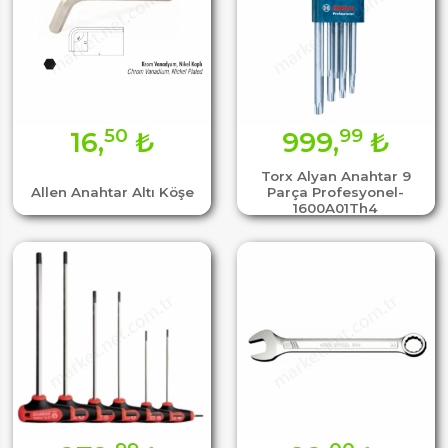
50
99
16,
₺
999,
₺
Torx Alyan Anahtar 9
Allen Anahtar Altı Köşe
Parça Profesyonel-
1600A01Th4