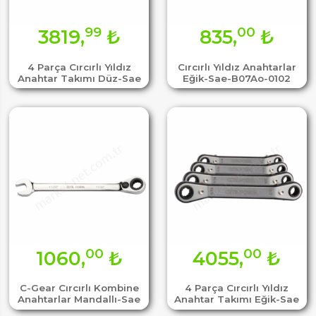
99
00
3819,
₺
835,
₺
4 Parça Cırcırlı Yıldız
Cırcırlı Yıldız Anahtarlar
Anahtar Takımı Düz-Sae
Eğik-Sae-B07Ao-0102
00
00
1060,
₺
4055,
₺
C-Gear Cırcırlı Kombine
4 Parça Cırcırlı Yıldız
Anahtarlar Mandallı-Sae
Anahtar Takımı Eğik-Sae