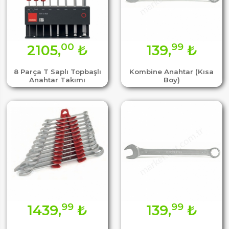
00
99
2105,
₺
139,
₺
8 Parça T Saplı Topbaşlı
Kombine Anahtar (Kısa
Anahtar Takımı
Boy)
99
99
1439,
₺
139,
₺