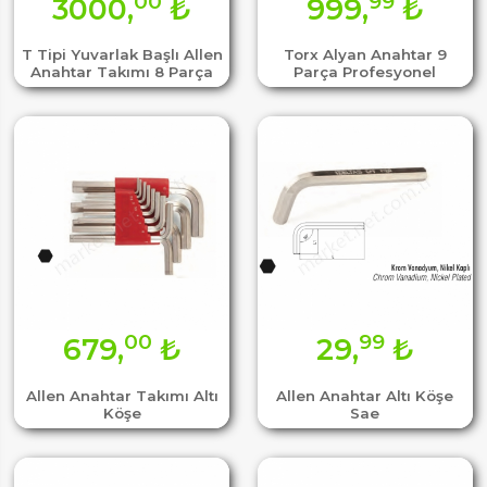
00
99
3000,
₺
999,
₺
T Tipi Yuvarlak Başlı Allen
Torx Alyan Anahtar 9
Anahtar Takımı 8 Parça
Parça Profesyonel
00
99
679,
₺
29,
₺
Allen Anahtar Takımı Altı
Allen Anahtar Altı Köşe
Köşe
Sae