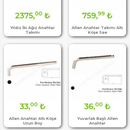
00
99
2375,
₺
759,
₺
Yıldız İki Ağız Anahtar
Allen Anahtar Takımı Altı
Takımı
Köşe Sae
00
00
33,
₺
36,
₺
Allen Anahtar Altı Köşe
Yuvarlak Başlı Allen
Uzun Boy
Anahtar