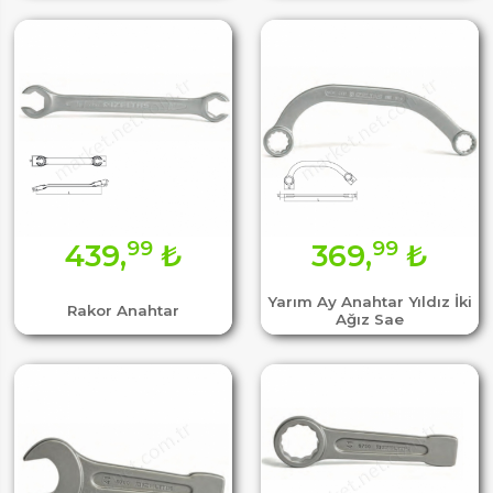
99
99
439,
₺
369,
₺
Yarım Ay Anahtar Yıldız İki
Rakor Anahtar
Ağız Sae