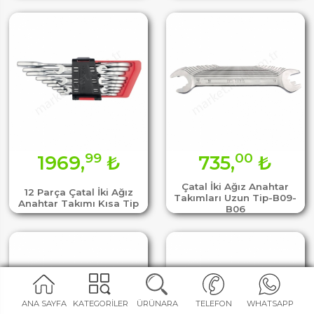
99
00
1969,
₺
735,
₺
Çatal İki Ağız Anahtar
12 Parça Çatal İki Ağız
Takımları Uzun Tip-B09-
Anahtar Takımı Kısa Tip
B06
ANA SAYFA
KATEGORİLER
ÜRÜNARA
TELEFON
WHATSAPP