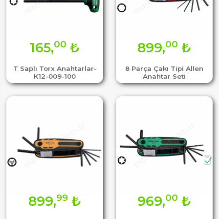
00
00
165,
₺
899,
₺
T Saplı Torx Anahtarlar-
8 Parça Çakı Tipi Allen
K12-009-100
Anahtar Seti
99
00
899,
₺
969,
₺