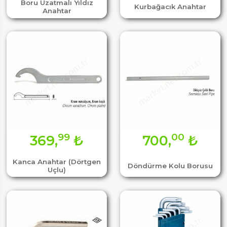
Boru Uzatmalı Yıldız
Kurbağacık Anahtar
Anahtar
99
00
369,
₺
700,
₺
Kanca Anahtar (Dörtgen
Döndürme Kolu Borusu
Uçlu)