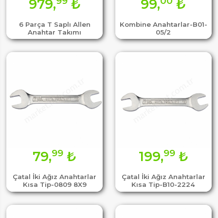
99
00
979,
₺
99,
₺
6 Parça T Saplı Allen
Kombine Anahtarlar-B01-
Anahtar Takımı
05/2
99
99
79,
₺
199,
₺
Çatal İki Ağız Anahtarlar
Çatal İki Ağız Anahtarlar
Kısa Tip-0809 8X9
Kısa Tip-B10-2224