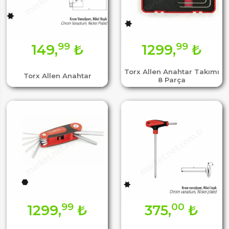
99
99
149,
₺
1299,
₺
Torx Allen Anahtar Takımı
Torx Allen Anahtar
8 Parça
99
00
1299,
₺
375,
₺