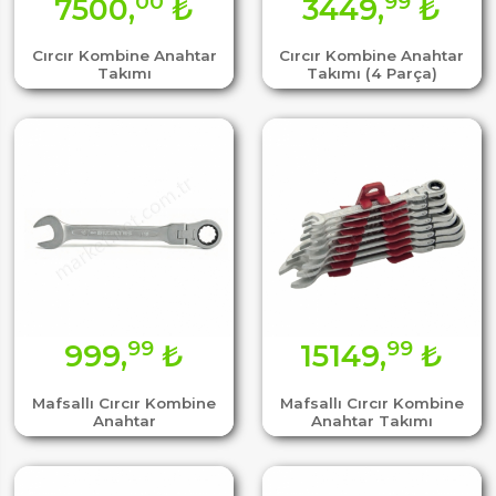
00
99
7500,
₺
3449,
₺
Cırcır Kombine Anahtar
Cırcır Kombine Anahtar
Takımı
Takımı (4 Parça)
99
99
999,
₺
15149,
₺
Mafsallı Cırcır Kombine
Mafsallı Cırcır Kombine
Anahtar
Anahtar Takımı