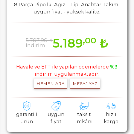
8 Parça Pipo İki Ağız L Tipi Anahtar Takımı
uygun fiyat - yüksek kalite.
,00
5.189
₺
5.707,90 ₺
indirim
Havale ve EFT ile yapılan ödemelerde
%3
indirim uygulanmaktadır.
HEMEN ARA
MESAJ YAZ
garantili
uygun
taksit
hızlı
ürün
fiyat
imkânı
kargo