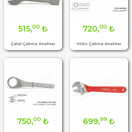
00
00
515,
₺
720,
₺
Çatal Çakma Anahtar
Yıldız Çakma Anahtar
00
99
750,
₺
699,
₺