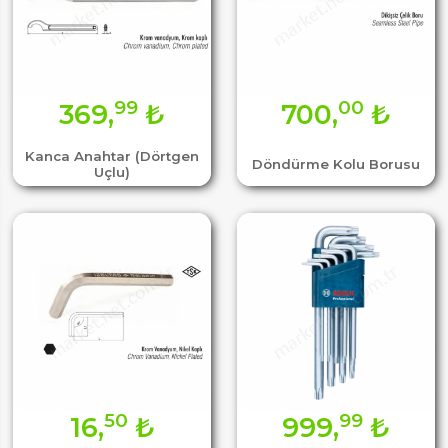
99
00
369,
₺
700,
₺
Kanca Anahtar (Dörtgen
Döndürme Kolu Borusu
Uçlu)
50
99
16,
₺
999,
₺