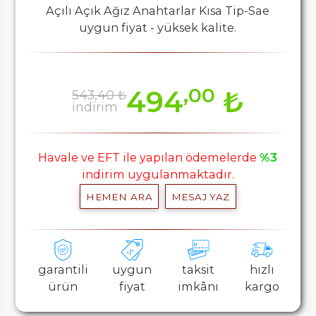
Açılı Açık Ağız Anahtarlar Kısa Tip-Sae
uygun fiyat - yüksek kalite.
,00
494
₺
543,40 ₺
indirim
Havale ve EFT ile yapılan ödemelerde
%3
indirim uygulanmaktadır.
HEMEN ARA
MESAJ YAZ
garantili
uygun
taksit
hızlı
ürün
fiyat
imkânı
kargo