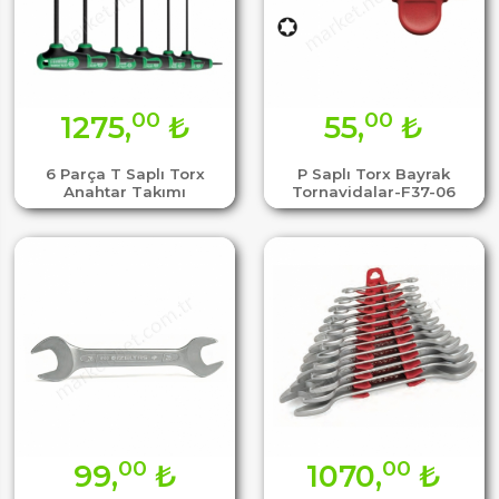
00
00
1275,
₺
55,
₺
6 Parça T Saplı Torx
P Saplı Torx Bayrak
Anahtar Takımı
Tornavidalar-F37-06
00
00
99,
₺
1070,
₺