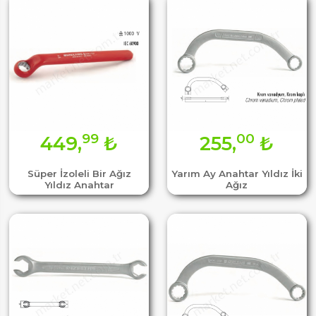
99
00
449,
₺
255,
₺
Süper İzoleli Bir Ağız
Yarım Ay Anahtar Yıldız İki
Yıldız Anahtar
Ağız