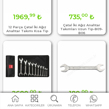
99
00
1969,
₺
735,
₺
Çatal İki Ağız Anahtar
12 Parça Çatal İki Ağız
Takımları Uzun Tip-B09-
Anahtar Takımı Kısa Tip
B06
00
00
2680,
₺
180,
₺
10 Parça Çatal İki Ağız
Çatal İki Ağız Anahtarlar
ANA SAYFA
KATEGORİLER
ÜRÜNARA
TELEFON
WHATSAPP
Anahtar Takımı-Sae
Uzun Tip-B09-1819