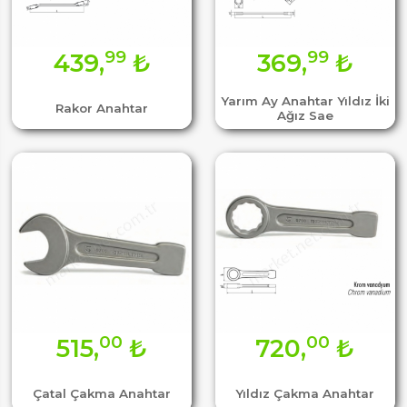
99
99
439,
₺
369,
₺
Yarım Ay Anahtar Yıldız İki
Rakor Anahtar
Ağız Sae
00
00
515,
₺
720,
₺
Çatal Çakma Anahtar
Yıldız Çakma Anahtar