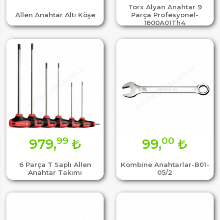
Torx Alyan Anahtar 9
Allen Anahtar Altı Köşe
Parça Profesyonel-
1600A01Th4
99
00
979,
₺
99,
₺
6 Parça T Saplı Allen
Kombine Anahtarlar-B01-
Anahtar Takımı
05/2