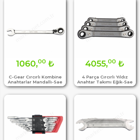
00
00
1060,
₺
4055,
₺
C-Gear Cırcırlı Kombine
4 Parça Cırcırlı Yıldız
Anahtarlar Mandallı-Sae
Anahtar Takımı Eğik-Sae