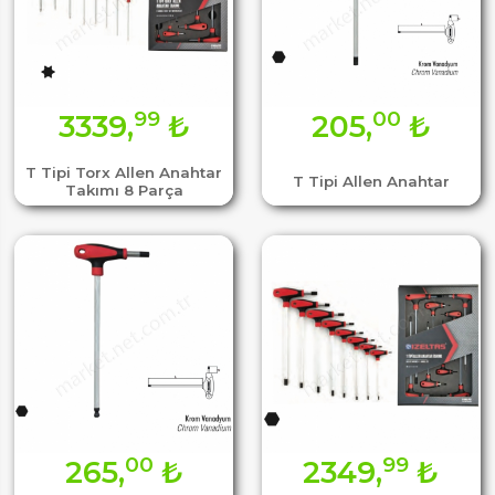
99
00
3339,
₺
205,
₺
T Tipi Torx Allen Anahtar
T Tipi Allen Anahtar
Takımı 8 Parça
00
99
265,
₺
2349,
₺