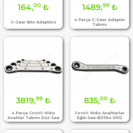
00
99
164,
₺
1489,
₺
4 Parça C-Gear Adaptör
C-Gear Bits Adaptörü
Takımı
99
00
3819,
₺
835,
₺
4 Parça Cırcırlı Yıldız
Cırcırlı Yıldız Anahtarlar
Anahtar Takımı Düz-Sae
Eğik-Sae-B07Ao-0102