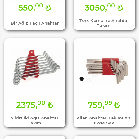
00
00
550,
₺
3050,
₺
Torx Kombine Anahtar
Bir Ağız Taçlı Anahtar
Takımı
00
99
2375,
₺
759,
₺
Yıldız İki Ağız Anahtar
Allen Anahtar Takımı Altı
Takımı
Köşe Sae