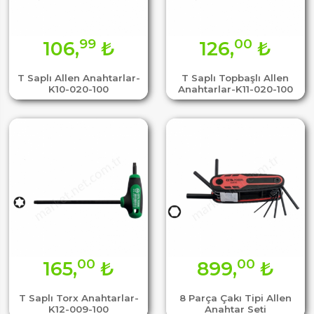
99
00
106,
₺
126,
₺
T Saplı Allen Anahtarlar-
T Saplı Topbaşlı Allen
K10-020-100
Anahtarlar-K11-020-100
00
00
165,
₺
899,
₺
T Saplı Torx Anahtarlar-
8 Parça Çakı Tipi Allen
K12-009-100
Anahtar Seti