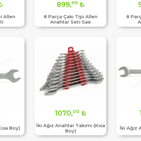
99
₺
899,
₺
i Allen
8 Parça Çakı Tipi Allen
8 Parç
ti
Anahtar Seti-Sae
A
00
₺
1070,
₺
İki Ağız Anahtar Takımı (Kısa
Kısa Boy)
İki Ağız
Boy)