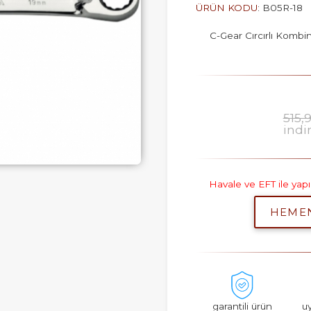
ÜRÜN KODU
: B05R-18
C-Gear Cırcırlı Kombin
515,
indi
Havale ve EFT ile ya
HEME
garantili ürün
u