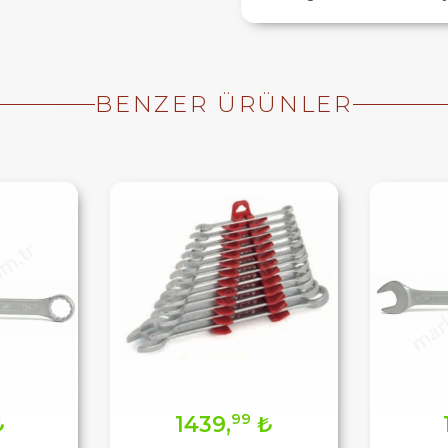
BENZER ÜRÜNLER
99
₺
1439,
₺