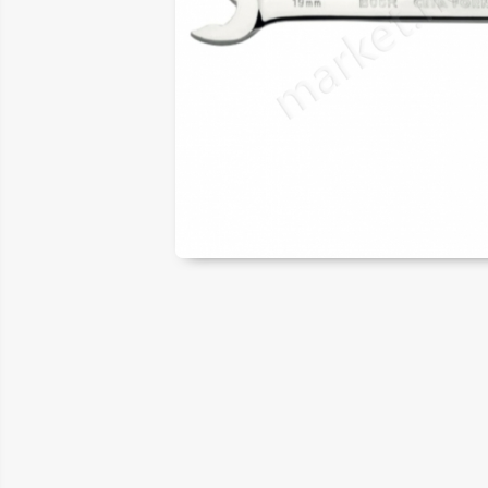
ER
LAR
SAL