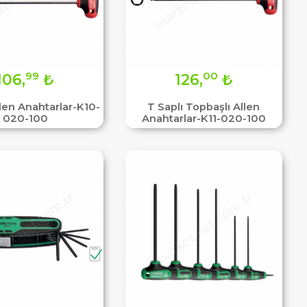
99
00
106,
₺
126,
₺
llen Anahtarlar-K10-
T Saplı Topbaşlı Allen
020-100
Anahtarlar-K11-020-100