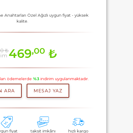
e Anahtarları Özel Ağızlı uygun fiyat - yüksek
kalite.
,00
469
₺
90 ₺
rim
pılan ödemelerde
%3
indirim uygulanmaktadır.
N ARA
MESAJ YAZ
ygun fiyat
taksit imkânı
hızlı kargo