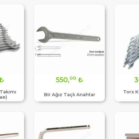
00
₺
550,
₺
3
 Takımı
Torx 
Bir Ağız Taçlı Anahtar
ae)