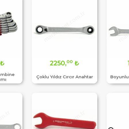
00
₺
2250,
₺
Kombine
Çoklu Yıldız Cırcır Anahtar
Boyunlu
ımı