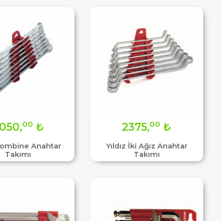
00
00
050,
₺
2375,
₺
Kombine Anahtar
Yıldız İki Ağız Anahtar
Takımı
Takımı