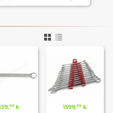
99
99
139,
₺
1599,
₺