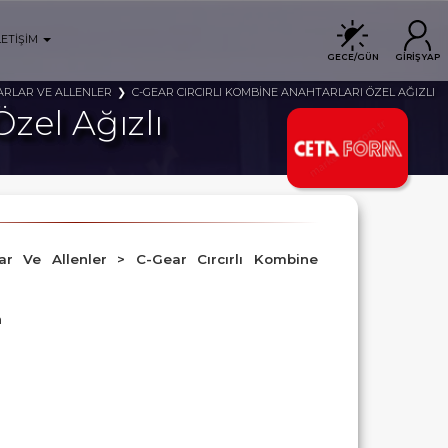
LETİŞİM
GECE/GÜN
GİRİŞ YAP
RLAR VE ALLENLER
C-GEAR CIRCIRLI KOMBİNE ANAHTARLARI ÖZEL AĞIZLI
zel Ağızlı
lar Ve Allenler > C-Gear Cırcırlı Kombine
m