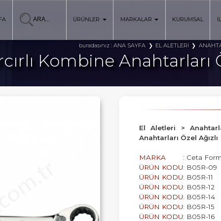
FA
ÜRÜNLER
MARKALAR
KURUMSAL
İ
ANA SAYFA
EL ALETLERİ
ANAHTA
buradasınız :
rcırlı Kombine Anahtarları Ö
El Aletleri > Anahtar
Anahtarları Özel Ağızlı
MARKA
: Ceta For
ÜRÜN KODU
: B05R-09
ÜRÜN KODU
: B05R-11
ÜRÜN KODU
: B05R-12
ÜRÜN KODU
: B05R-14
ÜRÜN KODU
: B05R-15
ÜRÜN KODU
: B05R-16