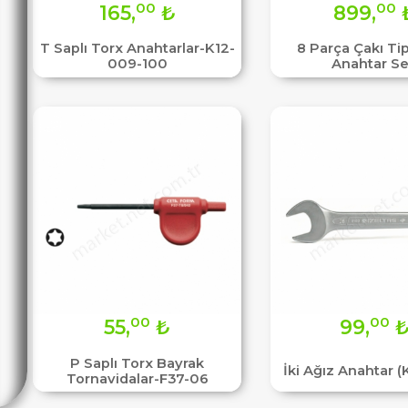
00
00
165,
₺
899,
T Saplı Torx Anahtarlar-K12-
8 Parça Çakı Tip
009-100
Anahtar Se
00
00
55,
₺
99,
P Saplı Torx Bayrak
İki Ağız Anahtar (
Tornavidalar-F37-06