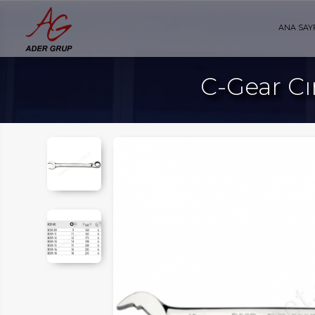
ANA SAY
C-Gear Cı
AYFA