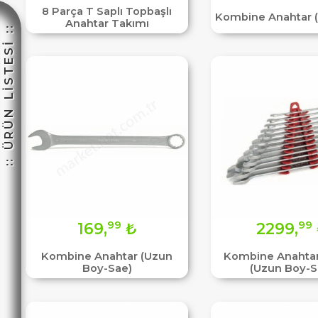
8 Parça T Saplı Topbaşlı
Kombine Anahtar (
Anahtar Takımı
:: ÜRÜN LİSTESİ ::
☽
99
99
169,
₺
2299,
Kombine Anahtar (Uzun
Kombine Anahtar
Boy-Sae)
(Uzun Boy-S