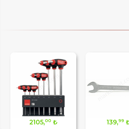
IM
HEMENARA
00
99
2105,
₺
139,