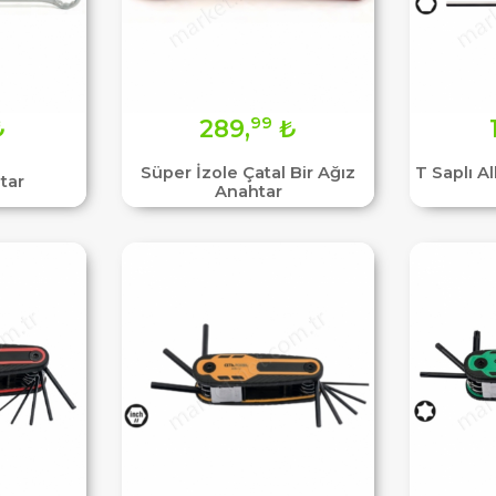
99
₺
289,
₺
Süper İzole Çatal Bir Ağız
T Saplı A
tar
Anahtar