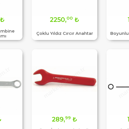
00
₺
2250,
₺
Kombine
Çoklu Yıldız Cırcır Anahtar
Boyunlu
ımı
99
₺
289,
₺