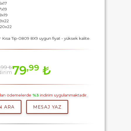
6x17
7x19
8x19
19x22
 20x22
r Kısa Tip-0809 8X9 uygun fiyat - yüksek kalite.
,99
79
₺
,99 ₺
dirim
pılan ödemelerde
%3
indirim uygulanmaktadır.
N ARA
MESAJ YAZ