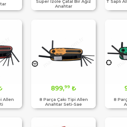
Süper İzole Çatal Bir Ağız
T Saplı A
tar
Anahtar
99
₺
899,
₺
i Allen
8 Parça Çakı Tipi Allen
8 Parç
ti
Anahtar Seti-Sae
A