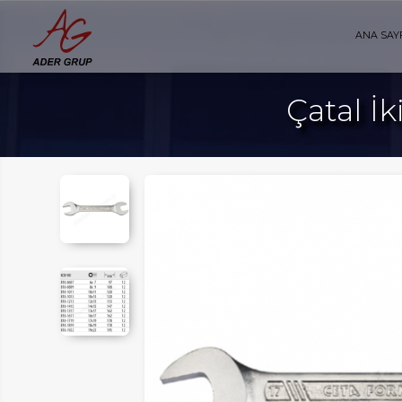
ANA SAY
Çatal İ
AYFA