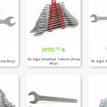
00
₺
1070,
₺
İki Ağız Anahtar Takımı (Kısa
Kısa Boy)
İki Ağız
Boy)