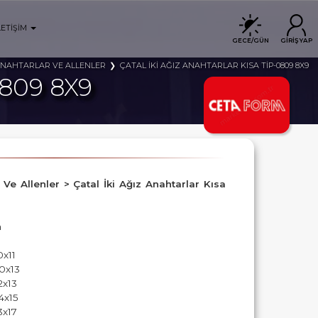
LETİŞİM
GECE/GÜN
GİRİŞ YAP
NAHTARLAR VE ALLENLER
ÇATAL İKİ AĞIZ ANAHTARLAR KISA TİP-0809 8X9
0809 8X9
r Ve Allenler > Çatal İki Ağız Anahtarlar Kısa
m
0x11
10x13
2x13
4x15
3x17