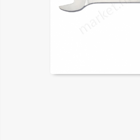
ER
LAR
SAL