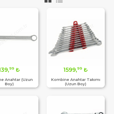
99
99
139,
₺
1599,
₺
e Anahtar (Uzun
Kombine Anahtar Takımı
Boy)
(Uzun Boy)