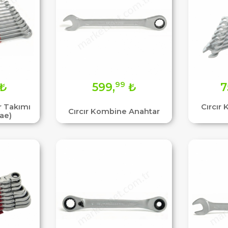
99
₺
599,
₺
7
 Takımı
Cırcır
Cırcır Kombine Anahtar
ae)