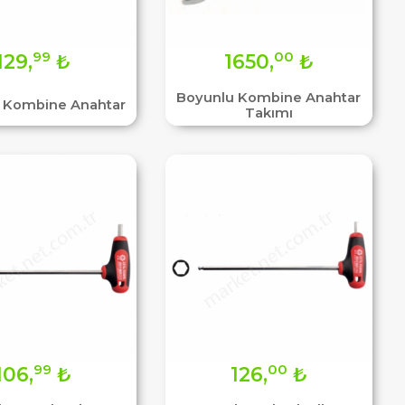
99
00
129,
₺
1650,
₺
Boyunlu Kombine Anahtar
 Kombine Anahtar
Takımı
99
00
106,
₺
126,
₺