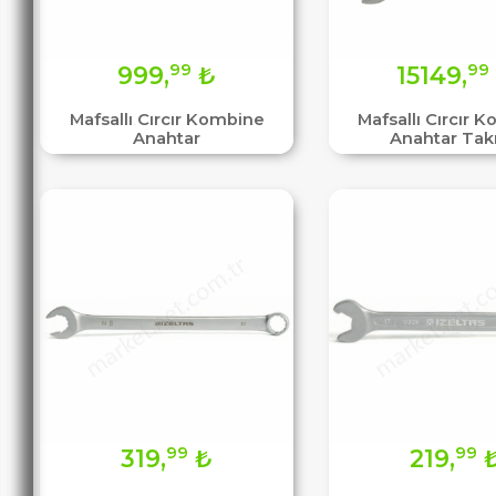
99
99
999,
₺
15149,
Mafsallı Cırcır Kombine
Mafsallı Cırcır 
Anahtar
Anahtar Tak
99
99
319,
₺
219,