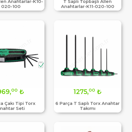
llen Anahtarlar-K10-
T Saplı Topbaşlı Allen
020-100
Anahtarlar-K11-020-100
00
00
969,
₺
1275,
₺
a Çakı Tipi Torx
6 Parça T Saplı Torx Anahtar
nahtar Seti
Takımı