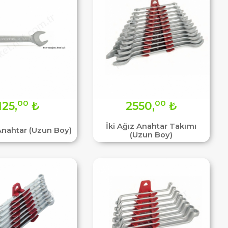
00
00
125,
₺
2550,
₺
İki Ağız Anahtar Takımı
 Anahtar (Uzun Boy)
(Uzun Boy)