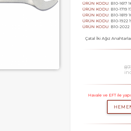
ÜRÜN KODU
: B10-1617 1
ÜRÜN KODU
: B10-1719 1
ÜRÜN KODU
: B10-1819 1
ÜRÜN KODU
: B10-1922 
ÜRÜN KODU
: B10-2022
Çatal İki Ağız Anahtarla
87
in
Havale ve EFT ile ya
HEME