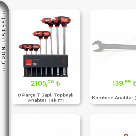
:: ÜRÜN LİSTESİ ::
☽
00
99
2105,
₺
139,
8 Parça T Saplı Topbaşlı
Kombine Anahtar (
Anahtar Takımı