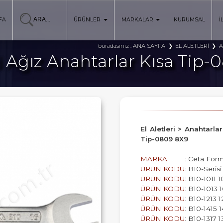
FA
ÜRÜNLER
MARKALAR
KURUMSAL
İ
ANA SAYFA
EL ALETLERİ
A
buradasınız :
ki Ağız Anahtarlar Kısa Tip-
El Aletleri > Anahtarla
Tip-0809 8X9
MARKA
: Ceta For
ÜRÜN KODU
: B10-Serisi
ÜRÜN KODU
: B10-1011 1
ÜRÜN KODU
: B10-1013 
ÜRÜN KODU
: B10-1213 1
ÜRÜN KODU
: B10-1415 1
ÜRÜN KODU
: B10-1317 1