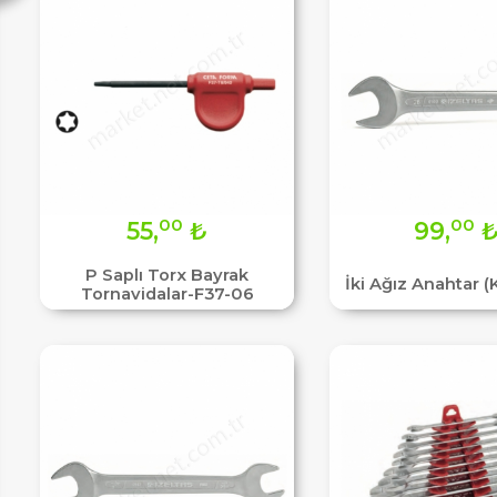
00
00
55,
₺
99,
P Saplı Torx Bayrak
İki Ağız Anahtar (
Tornavidalar-F37-06