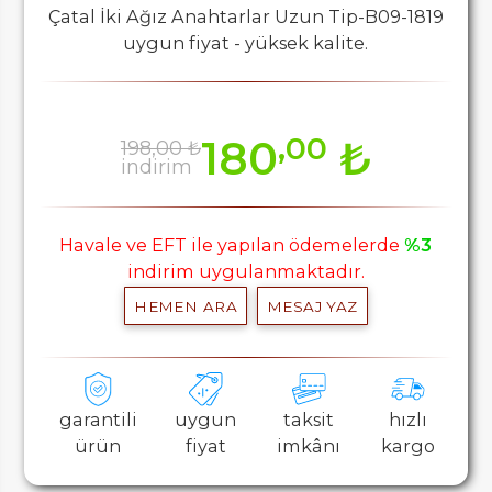
Çatal İki Ağız Anahtarlar Uzun Tip-B09-1819
uygun fiyat - yüksek kalite.
,00
180
₺
198,00 ₺
indirim
Havale ve EFT ile yapılan ödemelerde
%3
indirim uygulanmaktadır.
HEMEN ARA
MESAJ YAZ
garantili
uygun
taksit
hızlı
ürün
fiyat
imkânı
kargo