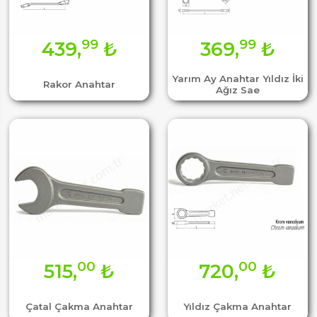
99
99
439,
₺
369,
₺
Yarım Ay Anahtar Yıldız İki
Rakor Anahtar
Ağız Sae
00
00
515,
₺
720,
₺
Çatal Çakma Anahtar
Yıldız Çakma Anahtar