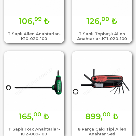
99
00
106,
₺
126,
₺
T Saplı Allen Anahtarlar-
T Saplı Topbaşlı Allen
K10-020-100
Anahtarlar-K11-020-100
00
00
165,
₺
899,
₺
T Saplı Torx Anahtarlar-
8 Parça Çakı Tipi Allen
K12-009-100
Anahtar Seti