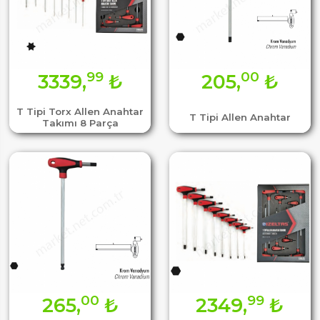
99
00
3339,
₺
205,
₺
T Tipi Torx Allen Anahtar
T Tipi Allen Anahtar
Takımı 8 Parça
00
99
265,
₺
2349,
₺