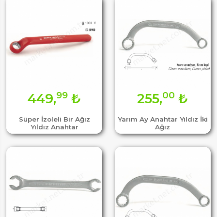
99
00
449,
₺
255,
₺
Süper İzoleli Bir Ağız
Yarım Ay Anahtar Yıldız İki
Yıldız Anahtar
Ağız