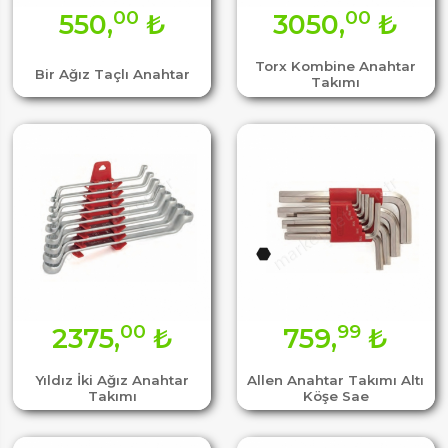
00
00
550,
₺
3050,
₺
Torx Kombine Anahtar
Bir Ağız Taçlı Anahtar
Takımı
00
99
2375,
₺
759,
₺
Yıldız İki Ağız Anahtar
Allen Anahtar Takımı Altı
Takımı
Köşe Sae