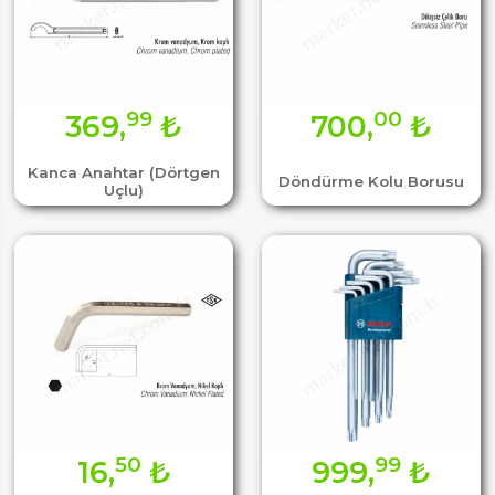
99
00
369,
₺
700,
₺
Kanca Anahtar (Dörtgen
Döndürme Kolu Borusu
Uçlu)
50
99
16,
₺
999,
₺