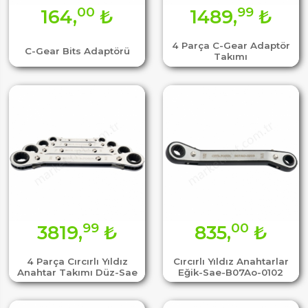
00
99
164,
₺
1489,
₺
4 Parça C-Gear Adaptör
C-Gear Bits Adaptörü
Takımı
99
00
3819,
₺
835,
₺
4 Parça Cırcırlı Yıldız
Cırcırlı Yıldız Anahtarlar
Anahtar Takımı Düz-Sae
Eğik-Sae-B07Ao-0102