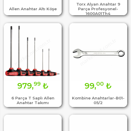
Torx Alyan Anahtar 9
Allen Anahtar Altı Köşe
Parça Profesyonel-
1600A01Th4
99
00
979,
₺
99,
₺
6 Parça T Saplı Allen
Kombine Anahtarlar-B01-
Anahtar Takımı
05/2