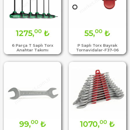
00
00
1275,
₺
55,
₺
6 Parça T Saplı Torx
P Saplı Torx Bayrak
Anahtar Takımı
Tornavidalar-F37-06
00
00
99,
₺
1070,
₺