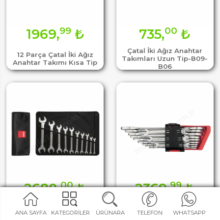
99
00
1969,
₺
735,
₺
Çatal İki Ağız Anahtar
12 Parça Çatal İki Ağız
Takımları Uzun Tip-B09-
Anahtar Takımı Kısa Tip
B06
00
99
2680,
₺
2369,
₺
10 Parça Çatal İki Ağız
12 Parça Çatal İki Ağız
ANA SAYFA
KATEGORİLER
ÜRÜNARA
TELEFON
WHATSAPP
Anahtar Takımı-Sae
Anahtar Takımı Uzun Tip