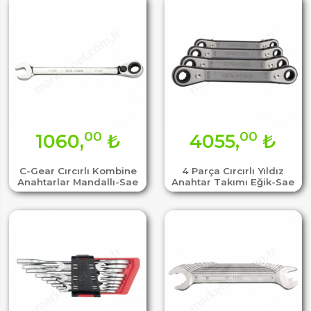
00
00
1060,
₺
4055,
₺
C-Gear Cırcırlı Kombine
4 Parça Cırcırlı Yıldız
Anahtarlar Mandallı-Sae
Anahtar Takımı Eğik-Sae