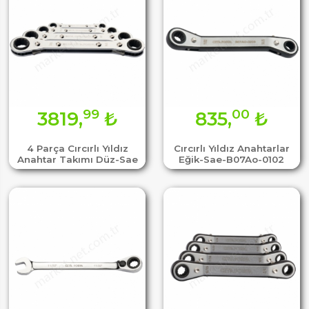
99
00
3819,
₺
835,
₺
4 Parça Cırcırlı Yıldız
Cırcırlı Yıldız Anahtarlar
Anahtar Takımı Düz-Sae
Eğik-Sae-B07Ao-0102