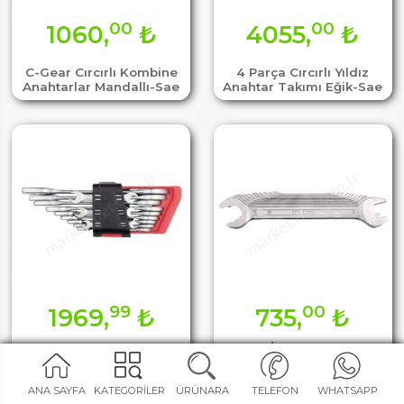
00
00
1060,
₺
4055,
₺
C-Gear Cırcırlı Kombine
4 Parça Cırcırlı Yıldız
Anahtarlar Mandallı-Sae
Anahtar Takımı Eğik-Sae
99
00
1969,
₺
735,
₺
Çatal İki Ağız Anahtar
12 Parça Çatal İki Ağız
Takımları Uzun Tip-B09-
Anahtar Takımı Kısa Tip
B06
ANA SAYFA
KATEGORİLER
ÜRÜNARA
TELEFON
WHATSAPP