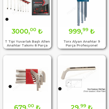
00
99
3000,
₺
999,
₺
T Tipi Yuvarlak Başlı Allen
Torx Alyan Anahtar 9
Anahtar Takımı 8 Parça
Parça Profesyonel
00
99
679,
₺
29,
₺