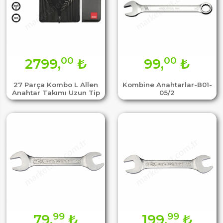
00
00
2799,
₺
99,
₺
27 Parça Kombo L Allen
Kombine Anahtarlar-B01-
Anahtar Takımı Uzun Tip
05/2
99
99
79,
₺
199,
₺