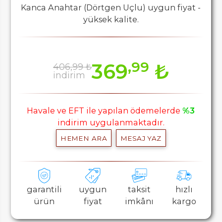
Kanca Anahtar (Dörtgen Uçlu) uygun fiyat -
yüksek kalite.
,99
369
₺
406,99 ₺
indirim
Havale ve EFT ile yapılan ödemelerde
%3
indirim uygulanmaktadır.
HEMEN ARA
MESAJ YAZ
garantili
uygun
taksit
hızlı
ürün
fiyat
imkânı
kargo