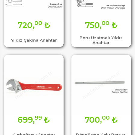
00
00
720,
₺
750,
₺
Boru Uzatmalı Yıldız
Yıldız Çakma Anahtar
Anahtar
99
00
699,
₺
700,
₺
Kurbağacık Anahtar
Döndürme Kolu Borusu