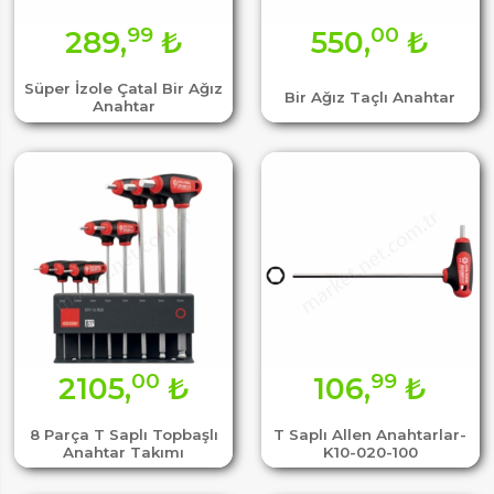
99
00
289,
₺
550,
₺
Süper İzole Çatal Bir Ağız
Bir Ağız Taçlı Anahtar
Anahtar
00
99
2105,
₺
106,
₺
8 Parça T Saplı Topbaşlı
T Saplı Allen Anahtarlar-
Anahtar Takımı
K10-020-100