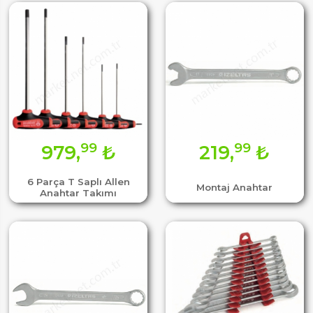
99
99
979,
₺
219,
₺
6 Parça T Saplı Allen
Montaj Anahtar
Anahtar Takımı