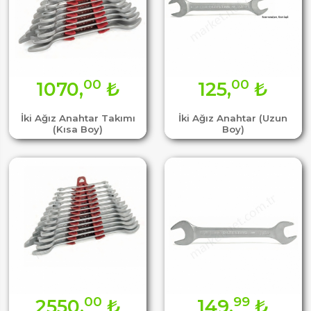
00
00
1070,
₺
125,
₺
İki Ağız Anahtar Takımı
İki Ağız Anahtar (Uzun
(Kısa Boy)
Boy)
00
99
2550,
₺
149,
₺