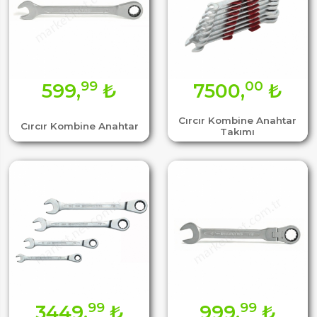
99
00
599,
₺
7500,
₺
Cırcır Kombine Anahtar
Cırcır Kombine Anahtar
Takımı
99
99
3449,
₺
999,
₺