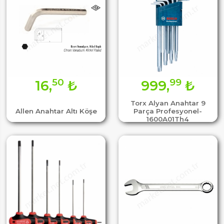
50
99
16,
₺
999,
₺
Torx Alyan Anahtar 9
Allen Anahtar Altı Köşe
Parça Profesyonel-
1600A01Th4