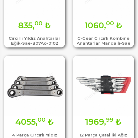
00
00
835,
₺
1060,
₺
Cırcırlı Yıldız Anahtarlar
C-Gear Cırcırlı Kombine
Eğik-Sae-B07Ao-0102
Anahtarlar Mandallı-Sae
00
99
4055,
₺
1969,
₺
4 Parça Cırcırlı Yıldız
12 Parça Çatal İki Ağız