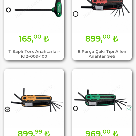
00
00
165,
₺
899,
₺
T Saplı Torx Anahtarlar-
8 Parça Çakı Tipi Allen
K12-009-100
Anahtar Seti
99
00
899,
₺
969,
₺