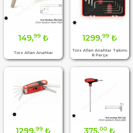
99
99
149,
₺
1299,
₺
Torx Allen Anahtar Takımı
Torx Allen Anahtar
8 Parça
99
00
1299,
₺
375,
₺