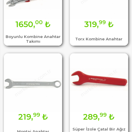
00
99
1650,
₺
319,
₺
Boyunlu Kombine Anahtar
Torx Kombine Anahtar
Takımı
99
99
219,
₺
289,
₺
Süper İzole Çatal Bir Ağız
Montaj Anahtar