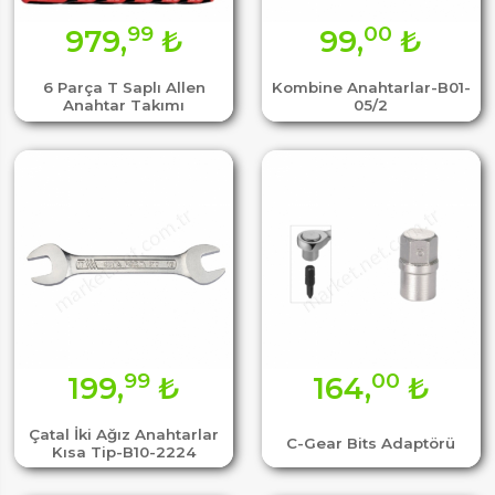
99
00
979,
₺
99,
₺
6 Parça T Saplı Allen
Kombine Anahtarlar-B01-
Anahtar Takımı
05/2
99
00
199,
₺
164,
₺
Çatal İki Ağız Anahtarlar
C-Gear Bits Adaptörü
Kısa Tip-B10-2224