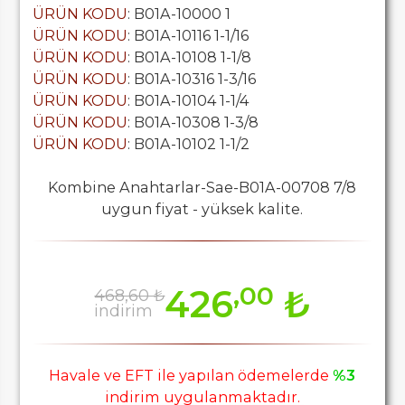
ÜRÜN KODU
: B01A-10000 1
ÜRÜN KODU
: B01A-10116 1-1/16
ÜRÜN KODU
: B01A-10108 1-1/8
ÜRÜN KODU
: B01A-10316 1-3/16
ÜRÜN KODU
: B01A-10104 1-1/4
ÜRÜN KODU
: B01A-10308 1-3/8
ÜRÜN KODU
: B01A-10102 1-1/2
Kombine Anahtarlar-Sae-B01A-00708 7/8
uygun fiyat - yüksek kalite.
,00
426
₺
468,60 ₺
indirim
Havale ve EFT ile yapılan ödemelerde
%3
indirim uygulanmaktadır.