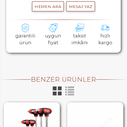
HEMEN ARA
MESAJ YAZ
garantili
uygun
taksit
hızlı
ürün
fiyat
imkânı
kargo
BENZER ÜRÜNLER