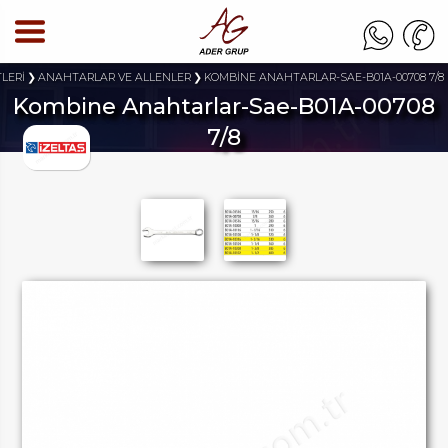
TLERİ
ANAHTARLAR VE ALLENLER
KOMBİNE ANAHTARLAR-SAE-B01A-00708 7/8
Kombine Anahtarlar-Sae-B01A-00708
7/8