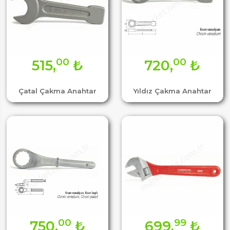
00
00
515,
₺
720,
₺
Çatal Çakma Anahtar
Yıldız Çakma Anahtar
00
99
750,
₺
699,
₺