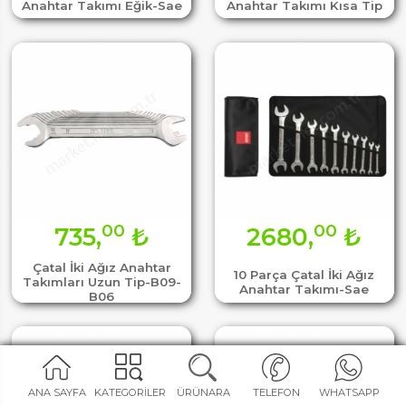
Anahtar Takımı Eğik-Sae
Anahtar Takımı Kısa Tip
00
00
735,
₺
2680,
₺
Çatal İki Ağız Anahtar
10 Parça Çatal İki Ağız
Takımları Uzun Tip-B09-
Anahtar Takımı-Sae
B06
ANA SAYFA
KATEGORİLER
ÜRÜNARA
TELEFON
WHATSAPP