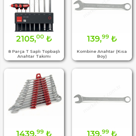
00
99
2105,
₺
139,
₺
8 Parça T Saplı Topbaşlı
Kombine Anahtar (Kısa
Anahtar Takımı
Boy)
99
99
1439,
₺
139,
₺