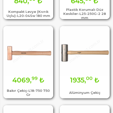
840,
₺
645,
₺
Plastik Korumalı Düz
Kompakt Levye (Kıvrık
Keskiler-L25-250G-2 28
Uçlu)-L20-04Sw 180 mm
mm
99
00
4069,
₺
1935,
₺
Bakır Çekiç-L18-750 750
Alüminyum Çekiç
Gr