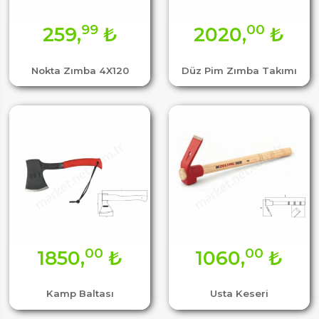
99
00
259,
₺
2020,
₺
Nokta Zımba 4X120
Düz Pim Zımba Takımı
00
00
1850,
₺
1060,
₺
Kamp Baltası
Usta Keseri