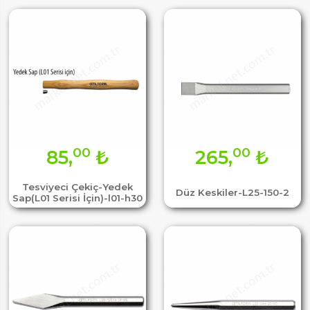
00
00
85,
₺
265,
₺
Tesviyeci Çekiç-Yedek
Düz Keskiler-L25-150-2
Sap(L01 Serisi İçin)-l01-h30