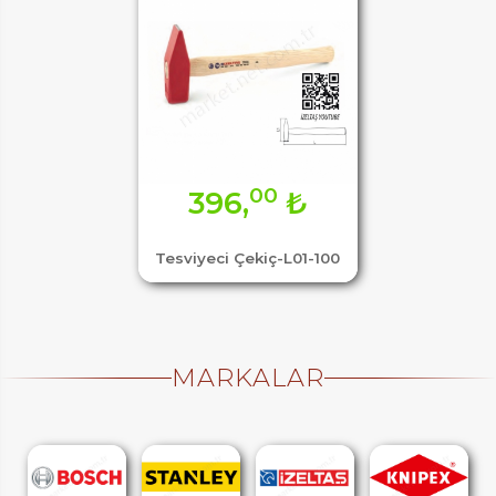
00
396,
₺
Tesviyeci Çekiç-L01-100
MARKALAR