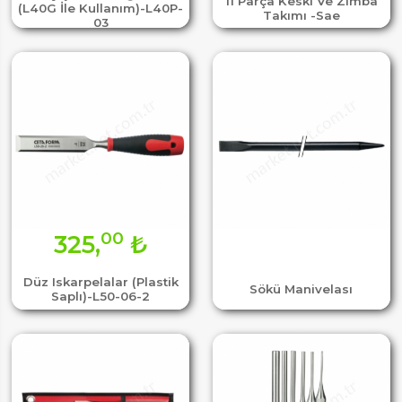
11 Parça Keski Ve Zımba
(L40G İle Kullanım)-L40P-
Takımı -Sae
03
00
325,
₺
Düz Iskarpelalar (Plastik
Sökü Manivelası
Saplı)-L50-06-2