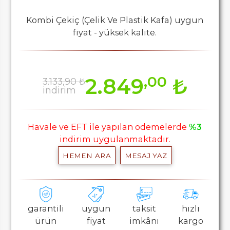
Kombi Çekiç (Çelik Ve Plastik Kafa) uygun
fiyat - yüksek kalite.
,00
2.849
₺
3.133,90 ₺
indirim
Havale ve EFT ile yapılan ödemelerde
%3
indirim uygulanmaktadır.
HEMEN ARA
MESAJ YAZ
garantili
uygun
taksit
hızlı
ürün
fiyat
imkânı
kargo