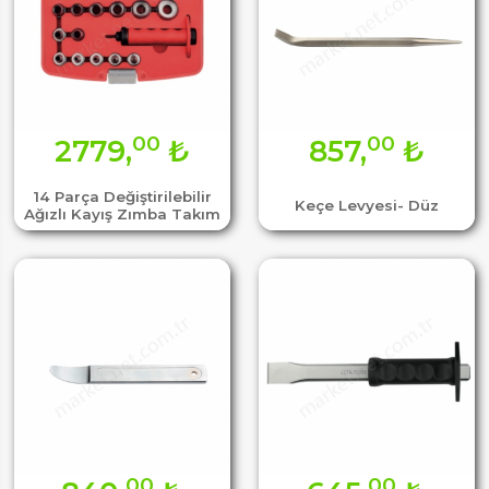
00
00
2779,
₺
857,
₺
14 Parça Değiştirilebilir
Keçe Levyesi- Düz
Ağızlı Kayış Zımba Takım
00
00