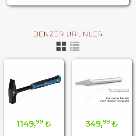
BENZER ÜRÜNLER
99
99
1149,
₺
349,
₺