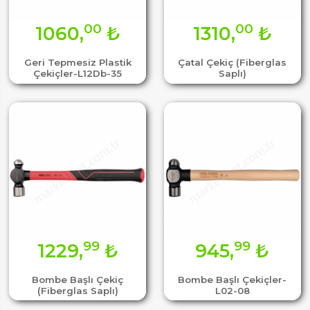
00
00
1060,
₺
1310,
₺
Geri Tepmesiz Plastik
Çatal Çekiç (Fiberglas
Çekiçler-L12Db-35
Saplı)
99
99
1229,
₺
945,
₺
Bombe Başlı Çekiç
Bombe Başlı Çekiçler-
(Fiberglas Saplı)
L02-08