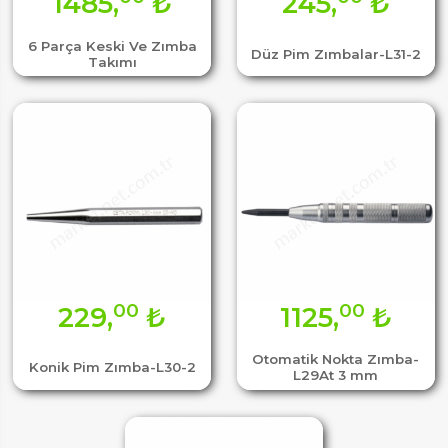
1485,
₺
245,
₺
6 Parça Keski Ve Zımba
Düz Pim Zımbalar-L31-2
Takımı
00
00
229,
₺
1125,
₺
Otomatik Nokta Zımba-
Konik Pim Zımba-L30-2
L29At 3 mm