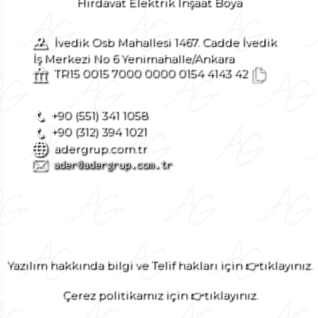
Hırdavat Elektrik İnşaat Boya
İvedik Osb Mahallesi 1467. Cadde İvedik
İş Merkezi No 6 Yenimahalle/Ankara
TR15 0015 7000 0000 0154 4143 42
+90 (551) 341 1058
+90 (312) 394 1021
adergrup.com.tr
Yazılım hakkında bilgi ve Telif hakları için 👉tıklayınız.
Çerez politikamız için 👉tıklayınız.