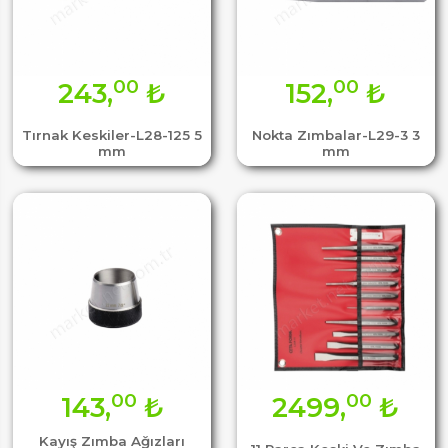
00
00
243,
₺
152,
₺
Tırnak Keskiler-L28-125 5
Nokta Zımbalar-L29-3 3
mm
mm
00
00
143,
₺
2499,
₺
Kayış Zımba Ağızları