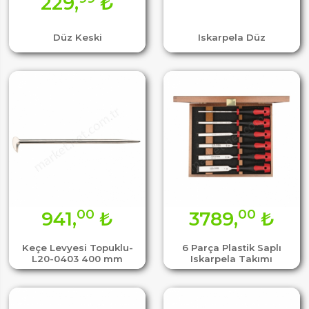
229,
₺
Düz Keski
Iskarpela Düz
00
00
941,
₺
3789,
₺
Keçe Levyesi Topuklu-
6 Parça Plastik Saplı
L20-0403 400 mm
Iskarpela Takımı