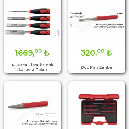
00
00
1669,
₺
320,
₺
4 Parça Plastik Saplı
Düz Pim Zımba
Iskarpela Takımı