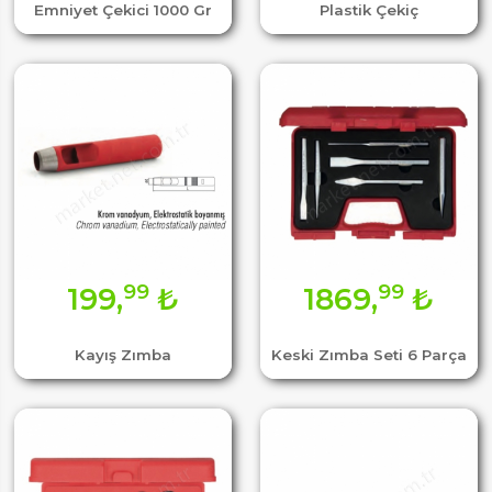
Emniyet Çekici 1000 Gr
Plastik Çekiç
99
99
199,
₺
1869,
₺
Kayış Zımba
Keski Zımba Seti 6 Parça