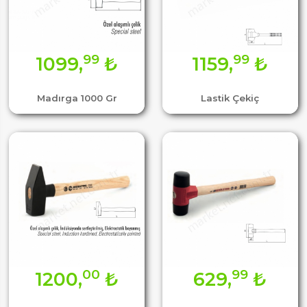
99
99
1099,
₺
1159,
₺
Madırga 1000 Gr
Lastik Çekiç
00
99
1200,
₺
629,
₺