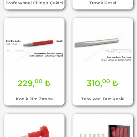
Profesyonel Çilingir Çekici
Tırnak Keski
00
00
229,
₺
310,
₺
Konik Pim Zımba
Tesviyeci Düz Keski