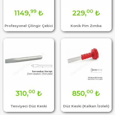
99
00
1149,
₺
229,
₺
Profesyonel Çilingir Çekici
Konik Pim Zımba
00
00
310,
₺
850,
₺
Tesviyeci Düz Keski
Düz Keski (Kalkan İzoleli)