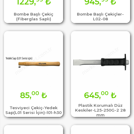
1229,
₺
945,
₺
Bombe Başlı Çekiç
Bombe Başlı Çekiçler-
(Fiberglas Saplı)
L02-08
00
00
85,
₺
645,
₺
Plastik Korumalı Düz
Tesviyeci Çekiç-Yedek
Keskiler-L25-250G-2 28
Sap(L01 Serisi İçin)-l01-h30
mm