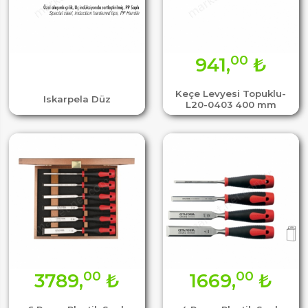
00
941,
₺
Keçe Levyesi Topuklu-
Iskarpela Düz
L20-0403 400 mm
00
00
3789,
₺
1669,
₺