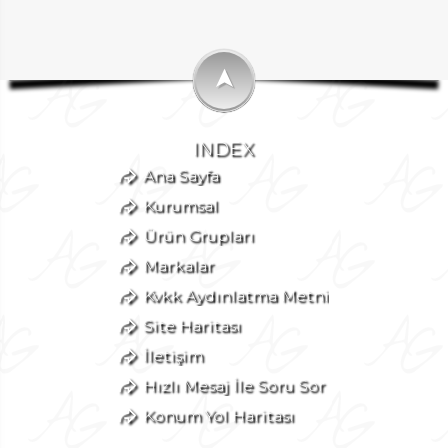
➤
INDEX
Ana Sayfa
Kurumsal
Ürün Grupları
Markalar
Kvkk Aydınlatma Metni
Site Haritası
İletişim
Hızlı Mesaj İle Soru Sor
Konum Yol Haritası