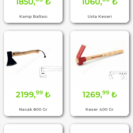
1850,
₺
1060,
₺
Kamp Baltası
Usta Keseri
99
99
2199,
₺
1269,
₺
Nacak 800 Gr
Keser 400 Gr