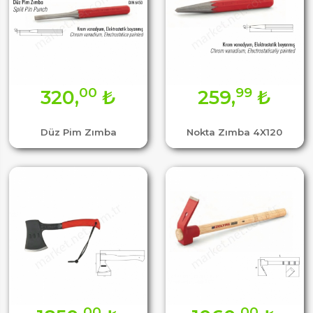
00
99
320,
₺
259,
₺
Düz Pim Zımba
Nokta Zımba 4X120
00
00