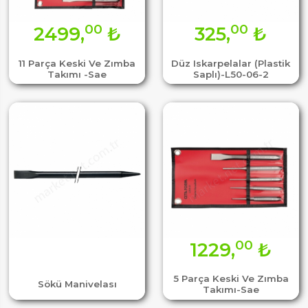
00
00
2499,
₺
325,
₺
11 Parça Keski Ve Zımba
Düz Iskarpelalar (Plastik
Takımı -Sae
Saplı)-L50-06-2
00
1229,
₺
5 Parça Keski Ve Zımba
Sökü Manivelası
Takımı-Sae