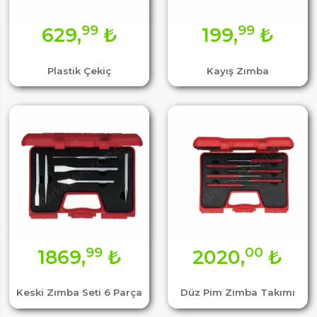
99
99
629,
₺
199,
₺
Plastik Çekiç
Kayış Zımba
99
00
1869,
₺
2020,
₺
Keski Zımba Seti 6 Parça
Düz Pim Zımba Takımı