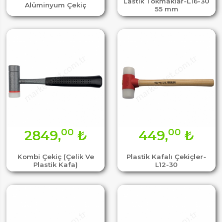
Lastik Tokmaklar-L16-30
Alüminyum Çekiç
55 mm
00
00
2849,
₺
449,
₺
Kombi Çekiç (Çelik Ve
Plastik Kafalı Çekiçler-
Plastik Kafa)
L12-30