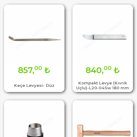
00
00
857,
₺
840,
₺
Kompakt Levye (Kıvrık
Keçe Levyesi- Düz
Uçlu)-L20-04Sw 180 mm