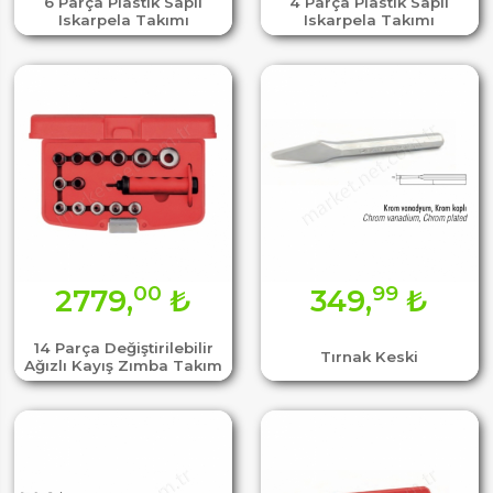
6 Parça Plastik Saplı
4 Parça Plastik Saplı
Iskarpela Takımı
Iskarpela Takımı
00
99
2779,
₺
349,
₺
14 Parça Değiştirilebilir
Tırnak Keski
Ağızlı Kayış Zımba Takım