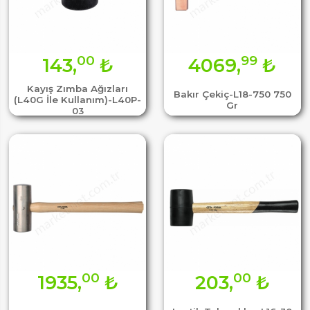
00
99
143,
₺
4069,
₺
Kayış Zımba Ağızları
Bakır Çekiç-L18-750 750
(L40G İle Kullanım)-L40P-
Gr
03
00
00
1935,
₺
203,
₺