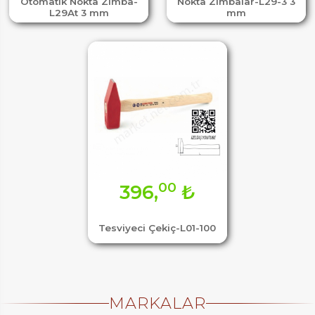
Otomatik Nokta Zımba-
Nokta Zımbalar-L29-3 3
L29At 3 mm
mm
00
396,
₺
Tesviyeci Çekiç-L01-100
MARKALAR