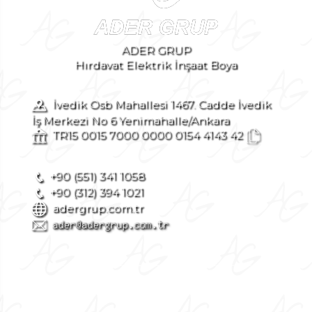
ADER GRUP
Hırdavat Elektrik İnşaat Boya
İvedik Osb Mahallesi 1467. Cadde İvedik
İş Merkezi No 6 Yenimahalle/Ankara
TR15 0015 7000 0000 0154 4143 42
+90 (551) 341 1058
+90 (312) 394 1021
adergrup.com.tr