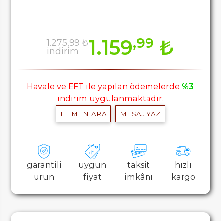
,99
1.159
₺
1.275,99 ₺
indirim
Havale ve EFT ile yapılan ödemelerde
%3
indirim uygulanmaktadır.
HEMEN ARA
MESAJ YAZ
garantili
uygun
taksit
hızlı
ürün
fiyat
imkânı
kargo