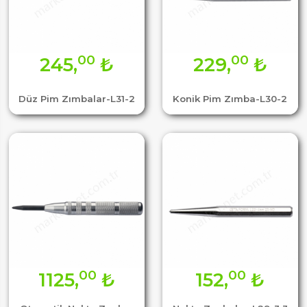
00
00
245,
₺
229,
₺
Düz Pim Zımbalar-L31-2
Konik Pim Zımba-L30-2
00
00
1125,
₺
152,
₺