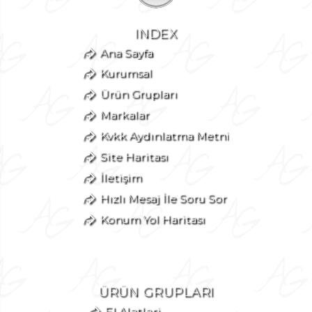
INDEX
Ana Sayfa
Kurumsal
Ürün Grupları
Markalar
Kvkk Aydınlatma Metni
Site Haritası
İletişim
Hızlı Mesaj İle Soru Sor
Konum Yol Haritası
ÜRÜN GRUPLARI
El Aletleri