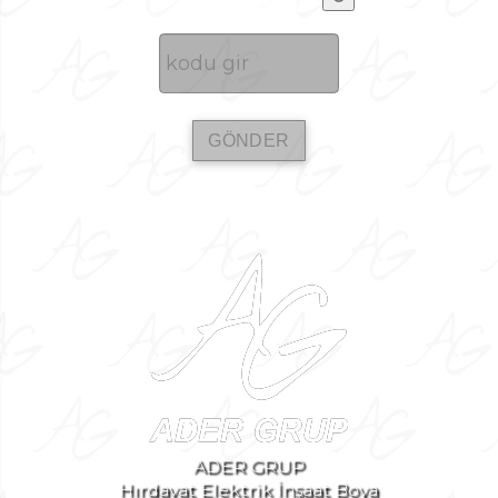
ADER GRUP
Hırdavat Elektrik İnşaat Boya