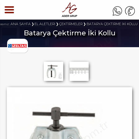
ANA SAYFA
EL ALETLERİ
ÇEKTİRMELER
BATARYA ÇEKTİRME İKİ KOLLU
asınız :
Batarya Çektirme İki Kollu