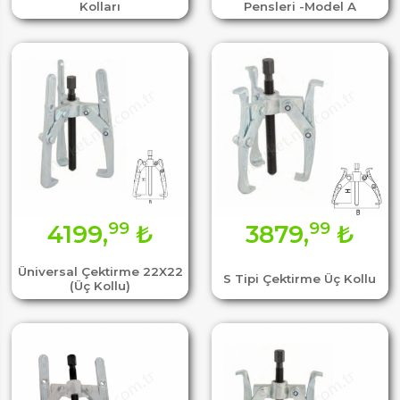
Kolları
Pensleri -Model A
99
99
4199,
₺
3879,
₺
Üniversal Çektirme 22X22
S Tipi Çektirme Üç Kollu
(Üç Kollu)