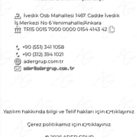
İvedik Osb Mahallesi 1467. Cadde İvedik
İş Merkezi No 6 Yenimahalle/Ankara
TR15 0015 7000 0000 0154 4143 42
+90 (551) 341 1058
+90 (312) 394 1021
adergrup.com.tr
Yazılım hakkında bilgi ve Telif hakları için 👉tıklayınız.
Çerez politikamız için 👉tıklayınız.
© 2026 ADER GRUP