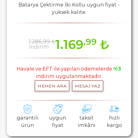
Batarya Çektirme İki Kollu uygun fiyat -
yüksek kalite.
,99
1.169
₺
1.286,99 ₺
indirim
Havale ve EFT ile yapılan ödemelerde
%3
indirim uygulanmaktadır.
HEMEN ARA
MESAJ YAZ
garantili
uygun
taksit
hızlı
ürün
fiyat
imkânı
kargo