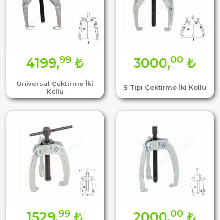
99
00
4199,
₺
3000,
₺
Üniversal Çektirme İki
S Tipi Çektirme İki Kollu
Kollu
99
00
1529,
₺
2000,
₺