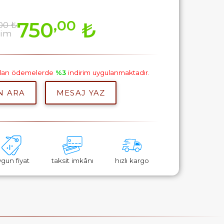
,00
750
₺
00 ₺
rim
pılan ödemelerde
%3
indirim uygulanmaktadır.
N ARA
MESAJ YAZ
ygun fiyat
taksit imkânı
hızlı kargo