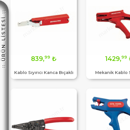
:: ÜRÜN LİSTESİ ::
☽
99
99
839,
₺
1429,
Kablo Sıyırıcı Kanca Bıçaklı
Mekanik Kablo S