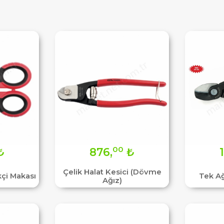
00
₺
876,
₺
Çelik Halat Kesici (Dövme
kçi Makası
Tek Ağ
Ağız)