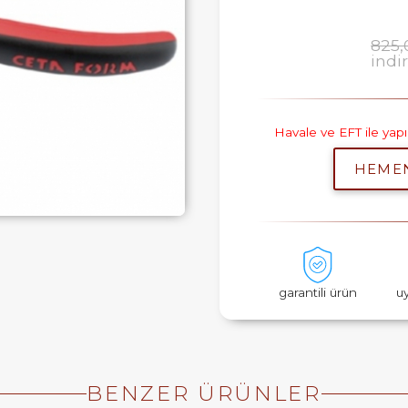
825,
indi
Havale ve EFT ile ya
HEME
garantili ürün
u
BENZER ÜRÜNLER