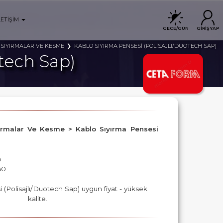
LETİŞİM
GECE/GÜN
GİRİŞ YAP
 SIYIRMALAR VE KESME
KABLO SIYIRMA PENSESİ (POLİSAJLI/DUOTECH SAP)
otech Sap)
ıyırmalar Ve Kesme > Kablo Sıyırma Pensesi
m
60
 (Polisajlı/Duotech Sap) uygun fiyat - yüksek
kalite.