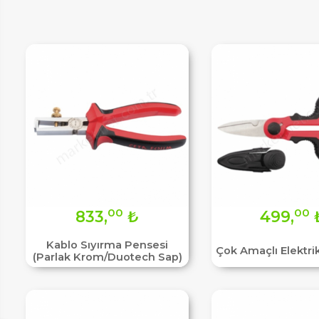
IM
00
00
833,
₺
499,
Kablo Sıyırma Pensesi
Çok Amaçlı Elektri
(Parlak Krom/Duotech Sap)
HEMENARA