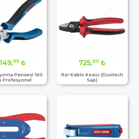
99
00
1149,
₺
725,
₺
ıyırma Pensesi 160
Rzr Kablo Kesici (Duotech
Profesyonel
Sap)