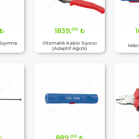
00
₺
1839,
₺
1
Sıyırma
Otomatik Kablo Sıyırıcı
Mikr
(Adaptif Ağızlı)
00
₺
889,
₺