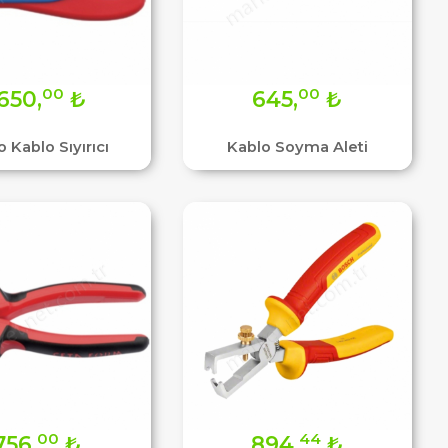
00
00
650,
₺
645,
₺
o Kablo Sıyırıcı
Kablo Soyma Aleti
00
44
756,
₺
894,
₺