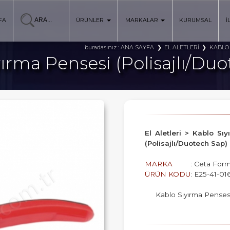
FA
ÜRÜNLER
MARKALAR
KURUMSAL
İ
ANA SAYFA
EL ALETLERİ
KABLO
buradasınız :
ırma Pensesi (Polisajlı/Du
El Aletleri > Kablo S
(Polisajlı/Duotech Sap)
MARKA
: Ceta For
ÜRÜN KODU
: E25-41-01
Kablo Sıyırma Pensesi