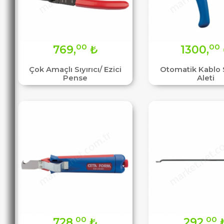
00
00
769,
₺
1300,
Çok Amaçlı Sıyırıcı/ Ezici
Otomatik Kablo 
Pense
Aleti
00
00
728,
₺
292,