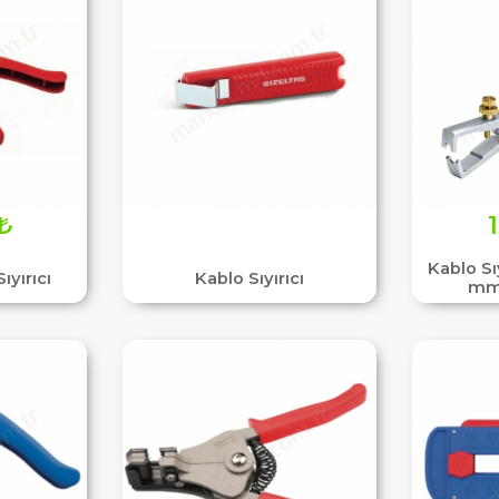
₺
Kablo S
ıyırıcı
Kablo Sıyırıcı
mm 