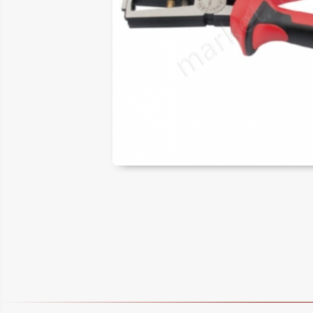
ER
LAR
SAL