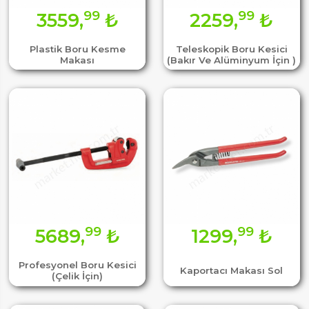
99
99
3559,
₺
2259,
₺
Plastik Boru Kesme
Teleskopik Boru Kesici
Makası
(Bakır Ve Alüminyum İçin )
99
99
5689,
₺
1299,
₺
Profesyonel Boru Kesici
Kaportacı Makası Sol
(Çelik İçin)