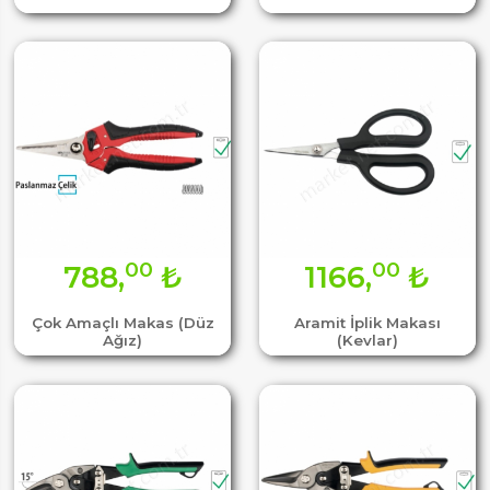
00
00
788,
₺
1166,
₺
Çok Amaçlı Makas (Düz
Aramit İplik Makası
Ağız)
(Kevlar)