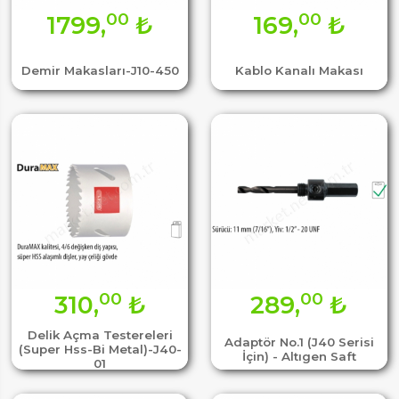
00
00
1799,
₺
169,
₺
Demir Makasları-J10-450
Kablo Kanalı Makası
00
00
310,
₺
289,
₺
Delik Açma Testereleri
Adaptör No.1 (J40 Serisi
(Super Hss-Bi Metal)-J40-
İçin) - Altıgen Saft
01