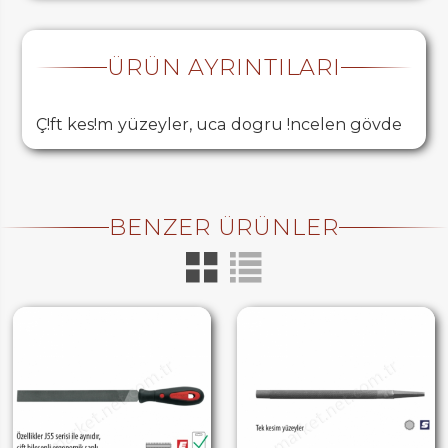
ÜRÜN AYRINTILARI
Ç!ft kes!m yüzeyler, uca dogru !ncelen gövde
BENZER ÜRÜNLER