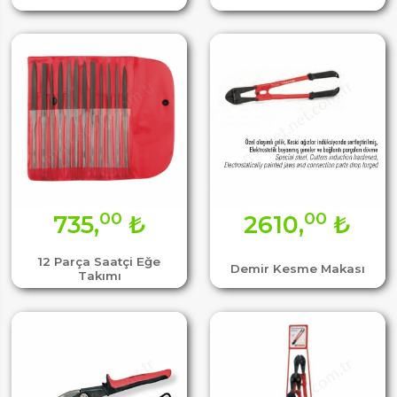
00
00
735,
₺
2610,
₺
12 Parça Saatçi Eğe
Demir Kesme Makası
Takımı