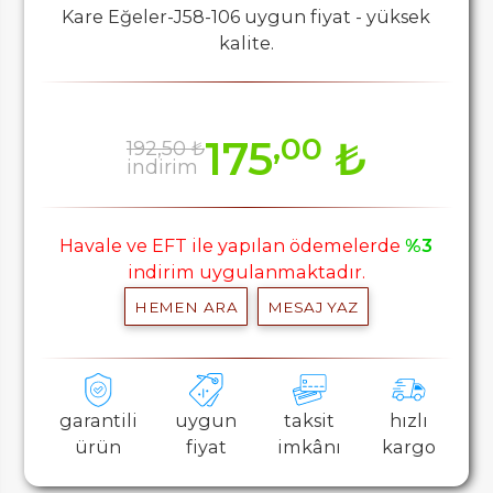
Kare Eğeler-J58-106 uygun fiyat - yüksek
kalite.
,00
175
₺
192,50 ₺
indirim
Havale ve EFT ile yapılan ödemelerde
%3
indirim uygulanmaktadır.
HEMEN ARA
MESAJ YAZ
garantili
uygun
taksit
hızlı
ürün
fiyat
imkânı
kargo