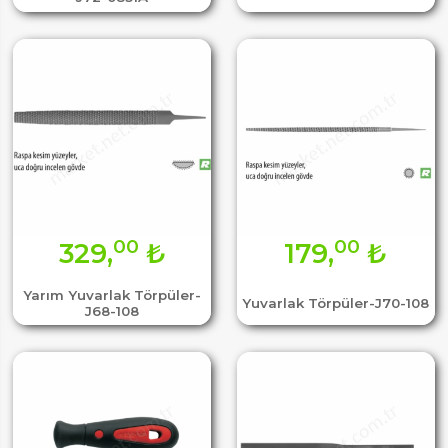
00
00
329,
₺
179,
₺
Yarım Yuvarlak Törpüler-
Yuvarlak Törpüler-J70-108
J68-108