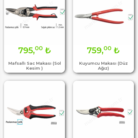
00
00
795,
₺
759,
₺
Mafsallı Sac Makası (Sol
Kuyumcu Makası (Düz
Kesim )
Ağız)