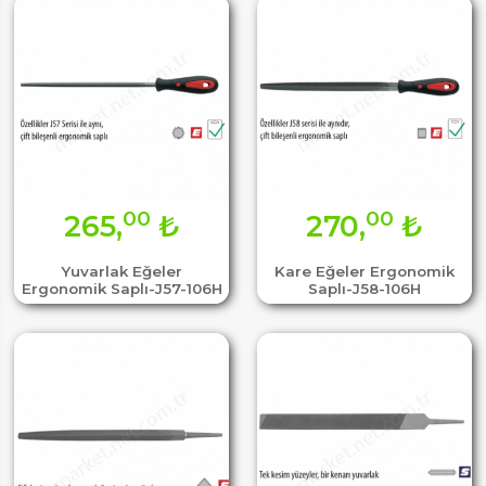
00
00
265,
₺
270,
₺
Yuvarlak Eğeler
Kare Eğeler Ergonomik
Ergonomik Saplı-J57-106H
Saplı-J58-106H