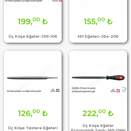
00
00
199,
₺
155,
₺
Üç Köşe Eğeler-J59-106
Mil Eğeleri-J64-206
00
00
126,
₺
222,
₺
Üç Köşe Eğeler
Üç Köşe Testere Eğeleri
Ergonomik Saplı-J65-106H