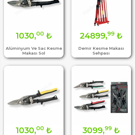
00
99
1030,
₺
24899,
₺
Alüminyum Ve Sac Kesme
Demir Kesme Makası
Makası Sol
Sehpası
00
99
1030,
₺
3099,
₺