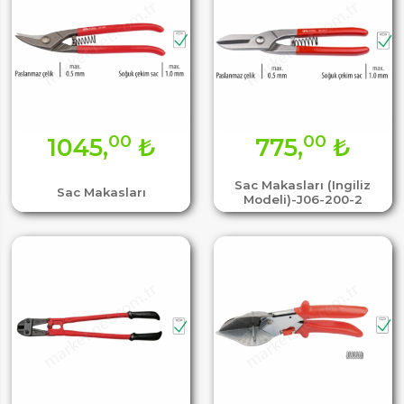
00
00
1045,
₺
775,
₺
Sac Makasları (Ingiliz
Sac Makasları
Modeli)-J06-200-2