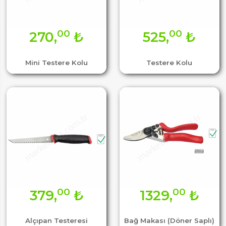
00
00
270,
₺
525,
₺
Mini Testere Kolu
Testere Kolu
00
00
379,
₺
1329,
₺
Alçıpan Testeresi
Bağ Makası (Döner Saplı)