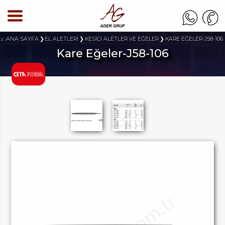
ANA SAYFA
EL ALETLERİ
KESİCİ ALETLER VE EĞELER
KARE EĞELER-J58-106
z :
Kare Eğeler-J58-106