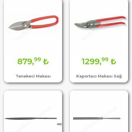
99
99
879,
₺
1299,
₺
Tenekeci Makası
Kaportacı Makası Sağ