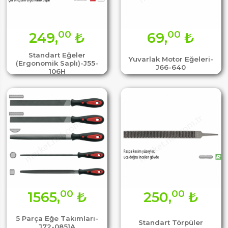
00
00
249,
₺
69,
₺
Standart Eğeler
Yuvarlak Motor Eğeleri-
(Ergonomik Saplı)-J55-
J66-640
106H
00
00
1565,
₺
250,
₺
5 Parça Eğe Takımları-
Standart Törpüler
J72-0851A