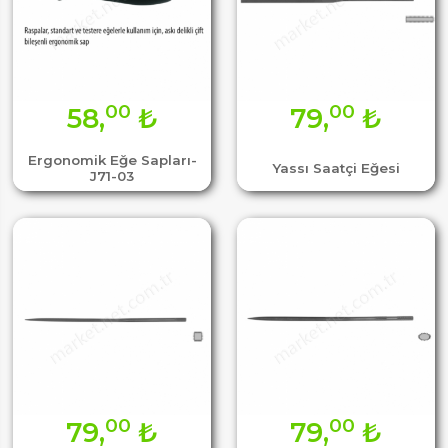
00
00
58,
₺
79,
₺
Ergonomik Eğe Sapları-
Yassı Saatçi Eğesi
J71-03
00
00
79,
₺
79,
₺