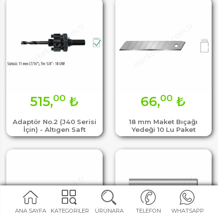
00
00
515,
₺
66,
₺
Adaptör No.2 (J40 Serisi
18 mm Maket Bıçağı
İçin) - Altıgen Saft
Yedeği 10 Lu Paket
ANA SAYFA
KATEGORİLER
ÜRÜNARA
TELEFON
WHATSAPP