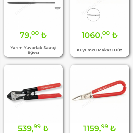
00
00
79,
₺
1060,
₺
Yarım Yuvarlak Saatçi
Kuyumcu Makası Düz
Eğesi
99
99
539,
₺
1159,
₺