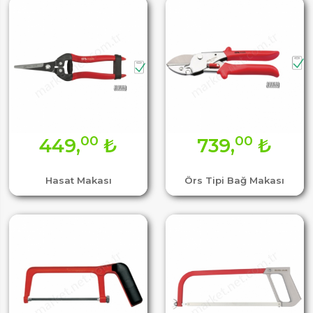
00
00
449,
₺
739,
₺
Hasat Makası
Örs Tipi Bağ Makası