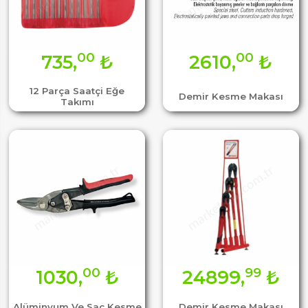
00
00
735,
₺
2610,
₺
12 Parça Saatçi Eğe
Demir Kesme Makası
Takımı
00
99
1030,
₺
24899,
₺
Alüminyum Ve Sac Kesme
Demir Kesme Makası