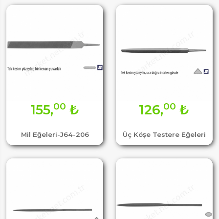
00
00
155,
₺
126,
₺
Mil Eğeleri-J64-206
Üç Köşe Testere Eğeleri