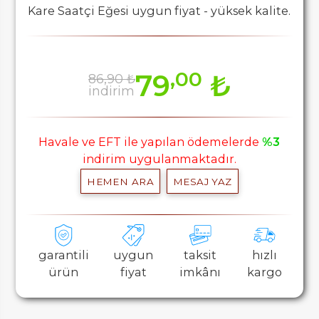
Kare Saatçi Eğesi uygun fiyat - yüksek kalite.
,00
79
₺
86,90 ₺
indirim
Havale ve EFT ile yapılan ödemelerde
%3
indirim uygulanmaktadır.
HEMEN ARA
MESAJ YAZ
garantili
uygun
taksit
hızlı
ürün
fiyat
imkânı
kargo