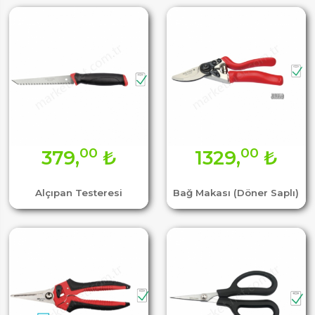
00
00
379,
₺
1329,
₺
Alçıpan Testeresi
Bağ Makası (Döner Saplı)