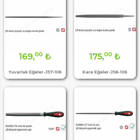
00
00
169,
₺
175,
₺
Yuvarlak Eğeler-J57-106
Kare Eğeler-J58-106