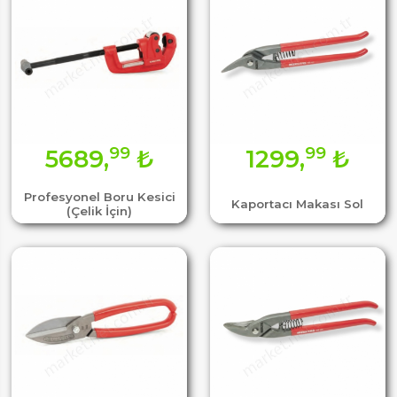
99
99
5689,
₺
1299,
₺
Profesyonel Boru Kesici
Kaportacı Makası Sol
(Çelik İçin)