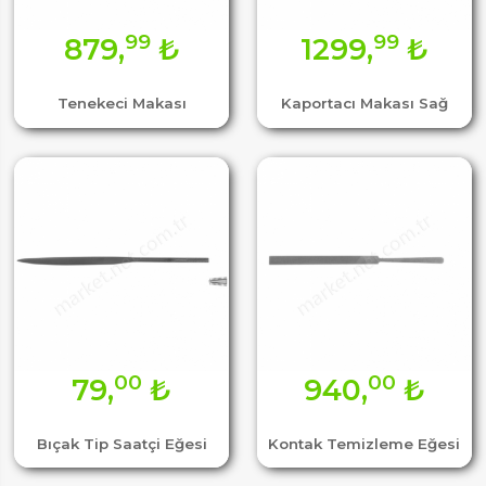
99
99
879,
₺
1299,
₺
Tenekeci Makası
Kaportacı Makası Sağ
00
00
79,
₺
940,
₺
Bıçak Tip Saatçi Eğesi
Kontak Temizleme Eğesi