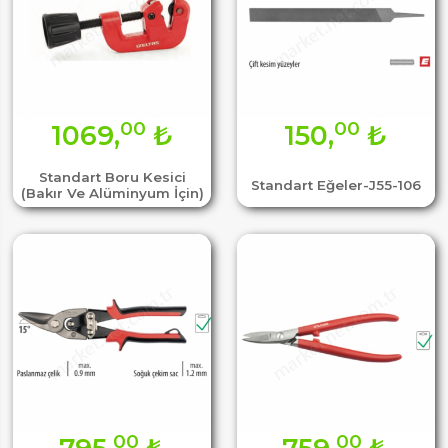
00
00
1069,
₺
150,
₺
Standart Boru Kesici
Standart Eğeler-J55-106
(Bakır Ve Alüminyum İçin)
00
00