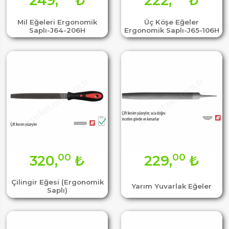
249,
₺
222,
₺
Mil Eğeleri Ergonomik
Üç Köşe Eğeler
Saplı-J64-206H
Ergonomik Saplı-J65-106H
00
00
320,
₺
229,
₺
Çilingir Eğesi (Ergonomik
Yarım Yuvarlak Eğeler
Saplı)