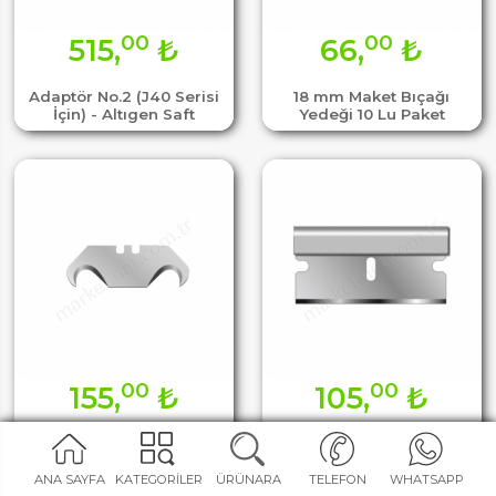
00
00
515,
₺
66,
₺
Adaptör No.2 (J40 Serisi
18 mm Maket Bıçağı
İçin) - Altıgen Saft
Yedeği 10 Lu Paket
00
00
155,
₺
105,
₺
Kanca Tipi Maket Bıçağı
Kazıma Bıçak Yedeği 10
Yedeği 10 Lu Paket
Lu Paket
ANA SAYFA
KATEGORİLER
ÜRÜNARA
TELEFON
WHATSAPP