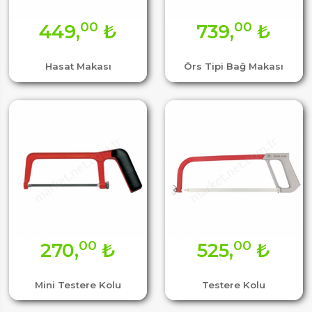
00
00
449,
₺
739,
₺
Hasat Makası
Örs Tipi Bağ Makası
00
00
270,
₺
525,
₺
Mini Testere Kolu
Testere Kolu