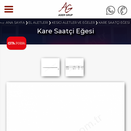
ANA SAYFA
EL ALETLERİ
KESİCİ ALETLER VE EĞELER
KARE SAATÇİ EĞESİ
nız :
Kare Saatçi Eğesi