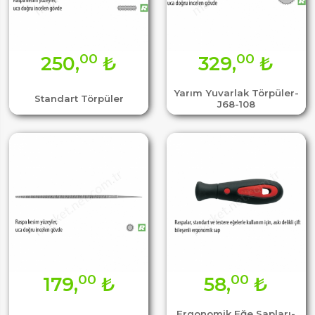
00
00
250,
₺
329,
₺
Yarım Yuvarlak Törpüler-
Standart Törpüler
J68-108
00
00
179,
₺
58,
₺
Ergonomik Eğe Sapları-