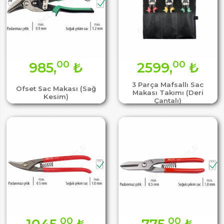
00
00
985,
₺
2599,
₺
3 Parça Mafsallı Sac
Ofset Sac Makası (Sağ
Makası Takımı (Deri
Kesim)
Çantalı)
00
00