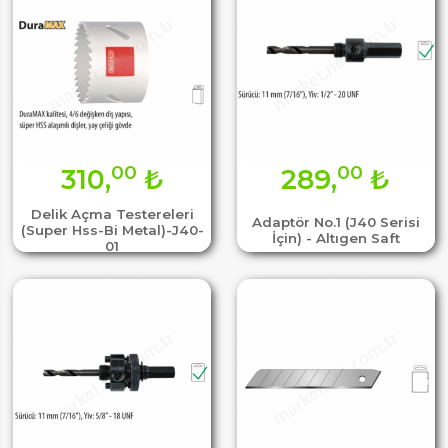
00
00
310,
₺
289,
₺
Delik Açma Testereleri
Adaptör No.1 (J40 Serisi
(Super Hss-Bi Metal)-J40-
İçin) - Altıgen Saft
01