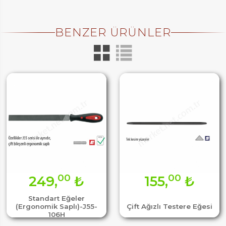
BENZER ÜRÜNLER
00
00
249,
₺
155,
₺
Standart Eğeler
Çift Ağızlı Testere Eğesi
(Ergonomik Saplı)-J55-
106H