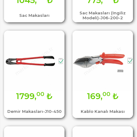
1045,
₺
775,
₺
Sac Makasları (Ingiliz
Sac Makasları
Modeli)-J06-200-2
00
00
1799,
₺
169,
₺
Demir Makasları-J10-450
Kablo Kanalı Makası