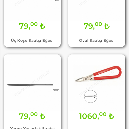
00
00
79,
₺
79,
₺
Üç Köşe Saatçi Eğesi
Oval Saatçi Eğesi
00
00
79,
₺
1060,
₺
Yarım Yuvarlak Saatçi