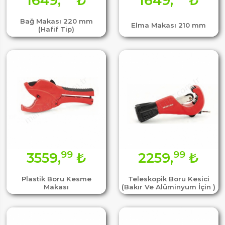
1649,
₺
1649,
₺
Bağ Makası 220 mm
Elma Makası 210 mm
(Hafif Tip)
99
99
3559,
₺
2259,
₺
Plastik Boru Kesme
Teleskopik Boru Kesici
Makası
(Bakır Ve Alüminyum İçin )