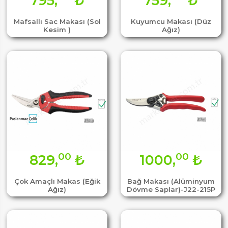
795,
₺
759,
₺
Mafsallı Sac Makası (Sol
Kuyumcu Makası (Düz
Kesim )
Ağız)
00
00
829,
₺
1000,
₺
Çok Amaçlı Makas (Eğik
Bağ Makası (Alüminyum
Ağız)
Dövme Saplar)-J22-215P