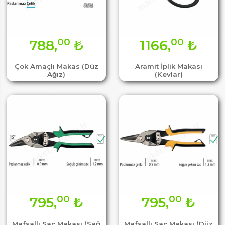
00
00
788,
₺
1166,
₺
Çok Amaçlı Makas (Düz
Aramit İplik Makası
Ağız)
(Kevlar)
00
00
795,
₺
795,
₺
Mafsallı Sac Makası (Sağ
Mafsallı Sac Makası (Düz