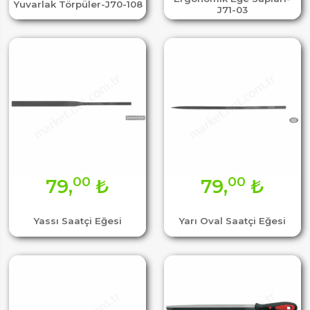
Yuvarlak Törpüler-J70-108
J71-03
00
00
79,
₺
79,
₺
Yassı Saatçi Eğesi
Yarı Oval Saatçi Eğesi