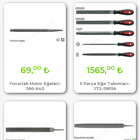
00
00
69,
₺
1565,
₺
Yuvarlak Motor Eğeleri-
5 Parça Eğe Takımları-
J66-640
J72-0851A