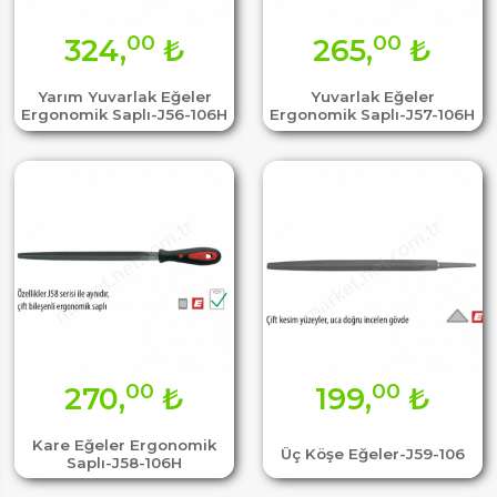
00
00
324,
₺
265,
₺
Yarım Yuvarlak Eğeler
Yuvarlak Eğeler
Ergonomik Saplı-J56-106H
Ergonomik Saplı-J57-106H
00
00
270,
₺
199,
₺
Kare Eğeler Ergonomik
Üç Köşe Eğeler-J59-106
Saplı-J58-106H