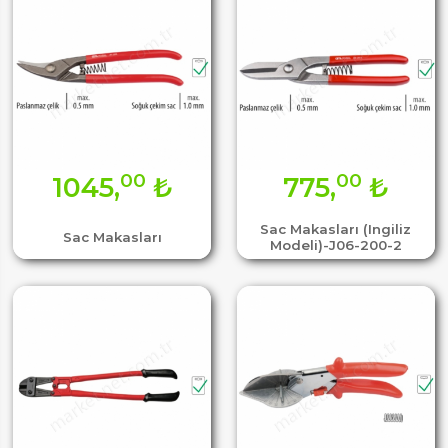
00
00
1045,
₺
775,
₺
Sac Makasları (Ingiliz
Sac Makasları
Modeli)-J06-200-2