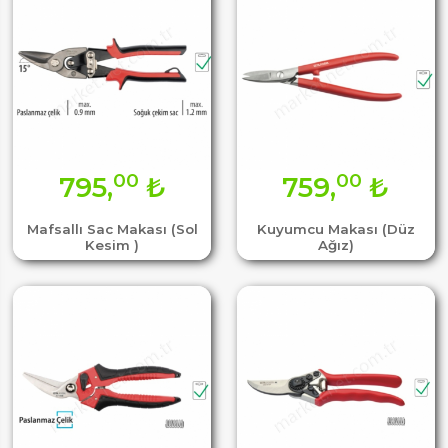
00
00
795,
₺
759,
₺
Mafsallı Sac Makası (Sol
Kuyumcu Makası (Düz
Kesim )
Ağız)