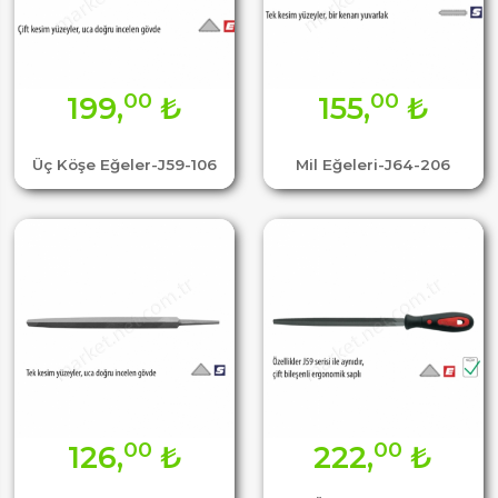
00
00
199,
₺
155,
₺
Üç Köşe Eğeler-J59-106
Mil Eğeleri-J64-206
00
00
126,
₺
222,
₺