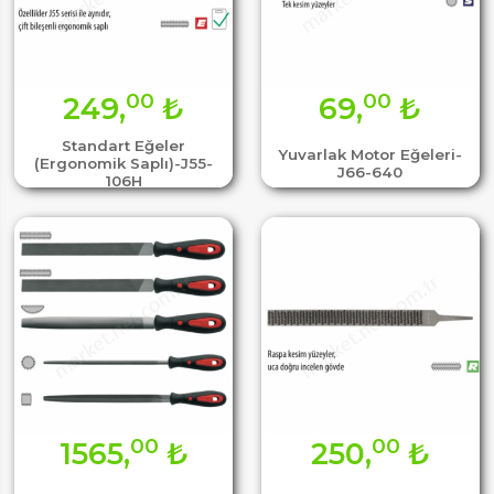
00
00
249,
₺
69,
₺
Standart Eğeler
Yuvarlak Motor Eğeleri-
(Ergonomik Saplı)-J55-
J66-640
106H
00
00
1565,
₺
250,
₺