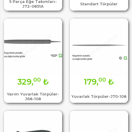
5 Parça Eğe Takımları-
Standart Törpüler
J72-0851A
00
00
329,
₺
179,
₺
Yarım Yuvarlak Törpüler-
Yuvarlak Törpüler-J70-108
J68-108