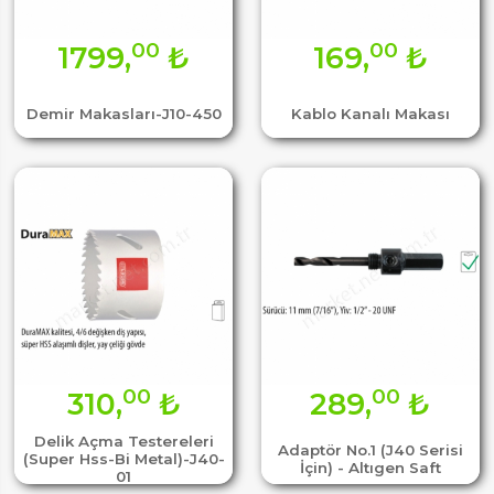
00
00
1799,
₺
169,
₺
Demir Makasları-J10-450
Kablo Kanalı Makası
00
00
310,
₺
289,
₺
Delik Açma Testereleri
Adaptör No.1 (J40 Serisi
(Super Hss-Bi Metal)-J40-
İçin) - Altıgen Saft
01