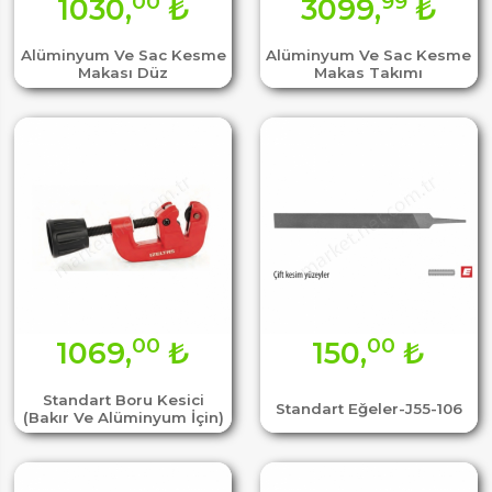
00
99
1030,
₺
3099,
₺
Alüminyum Ve Sac Kesme
Alüminyum Ve Sac Kesme
Makası Düz
Makas Takımı
00
00
1069,
₺
150,
₺
Standart Boru Kesici
Standart Eğeler-J55-106
(Bakır Ve Alüminyum İçin)