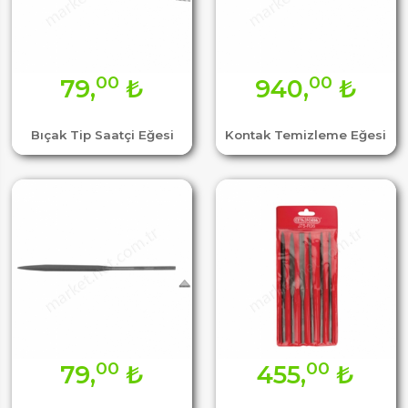
00
00
79,
₺
940,
₺
Bıçak Tip Saatçi Eğesi
Kontak Temizleme Eğesi
00
00
79,
₺
455,
₺