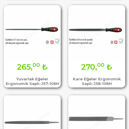
00
00
265,
₺
270,
₺
Yuvarlak Eğeler
Kare Eğeler Ergonomik
Ergonomik Saplı-J57-106H
Saplı-J58-106H