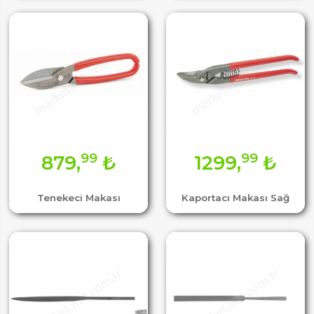
99
99
879,
₺
1299,
₺
Tenekeci Makası
Kaportacı Makası Sağ