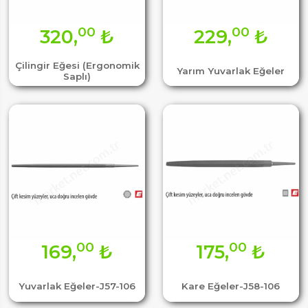
00
00
320,
₺
229,
₺
Çilingir Eğesi (Ergonomik
Yarım Yuvarlak Eğeler
Saplı)
00
00
169,
₺
175,
₺
Yuvarlak Eğeler-J57-106
Kare Eğeler-J58-106