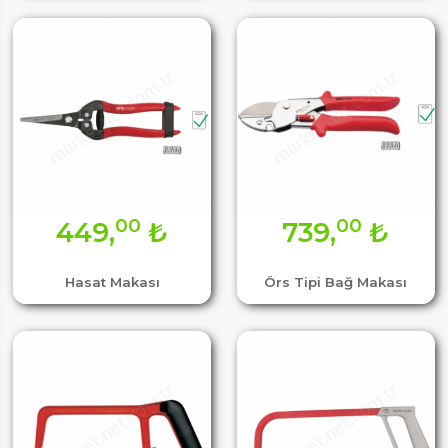
00
00
449,
₺
739,
₺
Hasat Makası
Örs Tipi Bağ Makası