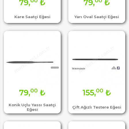
00
00
79,
₺
79,
₺
Kare Saatçi Eğesi
Yarı Oval Saatçi Eğesi
00
00
79,
₺
155,
₺
Konik Uçlu Yassı Saatçi
Çift Ağızlı Testere Eğesi
Eğesi