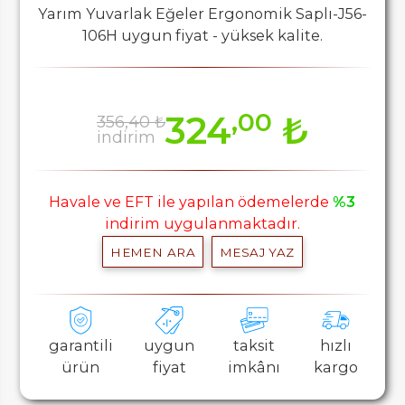
Yarım Yuvarlak Eğeler Ergonomik Saplı-J56-
106H uygun fiyat - yüksek kalite.
,00
324
₺
356,40 ₺
indirim
Havale ve EFT ile yapılan ödemelerde
%3
indirim uygulanmaktadır.
HEMEN ARA
MESAJ YAZ
garantili
uygun
taksit
hızlı
ürün
fiyat
imkânı
kargo