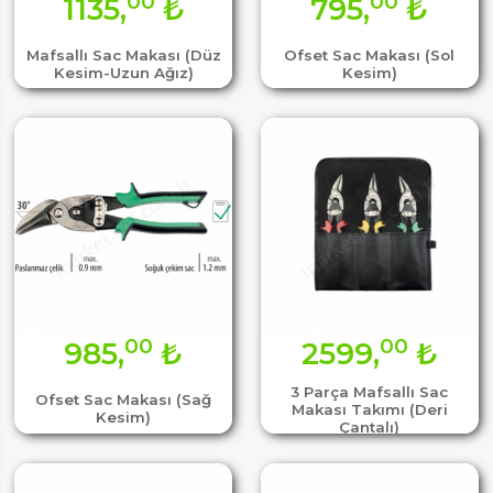
00
00
1135,
₺
795,
₺
Mafsallı Sac Makası (Düz
Ofset Sac Makası (Sol
Kesim-Uzun Ağız)
Kesim)
00
00
985,
₺
2599,
₺
3 Parça Mafsallı Sac
Ofset Sac Makası (Sağ
Makası Takımı (Deri
Kesim)
Çantalı)