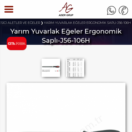
ESİCİ ALETLER VE EĞELER
YARIM YUVARLAK EĞELER ERGONOMİK SAPLI-J56-106H
Yarım Yuvarlak Eğeler Ergonomik
Saplı-J56-106H