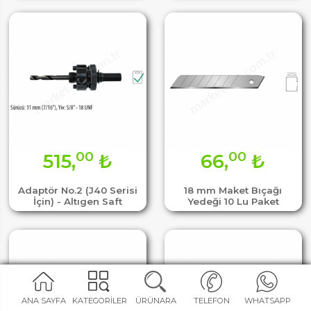
00
00
515,
₺
66,
₺
Adaptör No.2 (J40 Serisi
18 mm Maket Bıçağı
İçin) - Altıgen Saft
Yedeği 10 Lu Paket
ANA SAYFA
KATEGORİLER
ÜRÜNARA
TELEFON
WHATSAPP