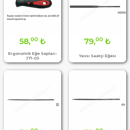
00
00
58,
₺
79,
₺
Ergonomik Eğe Sapları-
Yassı Saatçi Eğesi
J71-03