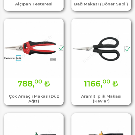
Alçıpan Testeresi
Bağ Makası (Döner Saplı)
00
00
788,
₺
1166,
₺
Çok Amaçlı Makas (Düz
Aramit İplik Makası
Ağız)
(Kevlar)