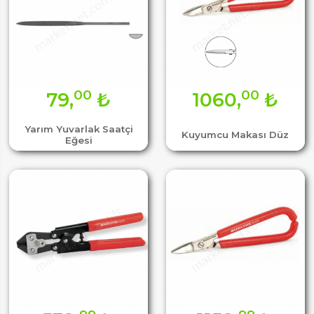
00
00
79,
₺
1060,
₺
Yarım Yuvarlak Saatçi
Kuyumcu Makası Düz
Eğesi