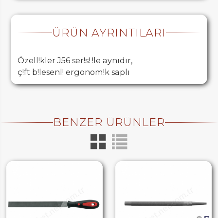
ÜRÜN AYRINTILARI
Özell!kler J56 ser!s! !le aynıdır,
ç!ft b!lesenl! ergonom!k saplı
BENZER ÜRÜNLER