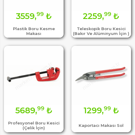
99
99
3559,
₺
2259,
₺
Plastik Boru Kesme
Teleskopik Boru Kesici
Makası
(Bakır Ve Alüminyum İçin )
99
99
5689,
₺
1299,
₺
Profesyonel Boru Kesici
Kaportacı Makası Sol
(Çelik İçin)