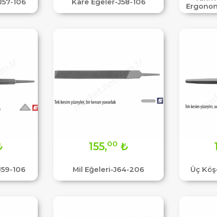
J57-106
Kare Eğeler-J58-106
Ergonom
00
₺
155,
₺
J59-106
Mil Eğeleri-J64-206
Üç Köş