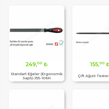
IM
00
00
249,
₺
155,
Standart Eğeler (Ergonomik
Çift Ağızlı Teste
Saplı)-J55-106H
HEMENARA