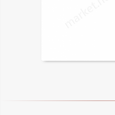
ER
LAR
SAL