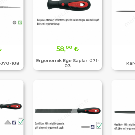
00
₺
58,
₺
Ergonomik Eğe Sapları-J71-
-J70-108
Kar
03