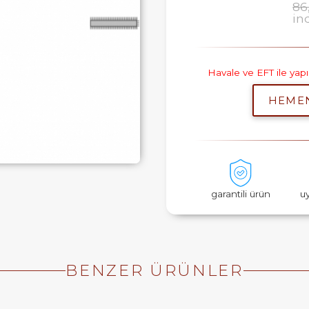
86
in
Havale ve EFT ile ya
HEME
garantili ürün
u
BENZER ÜRÜNLER