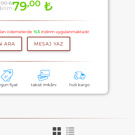
,00
79
₺
,90 ₺
dirim
pılan ödemelerde
%3
indirim uygulanmaktadır.
N ARA
MESAJ YAZ
ygun fiyat
taksit imkânı
hızlı kargo