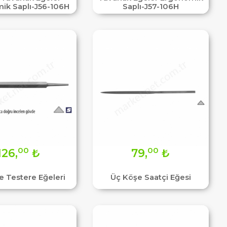
ik Saplı-J56-106H
Saplı-J57-106H
00
00
126,
₺
79,
₺
e Testere Eğeleri
Üç Köşe Saatçi Eğesi