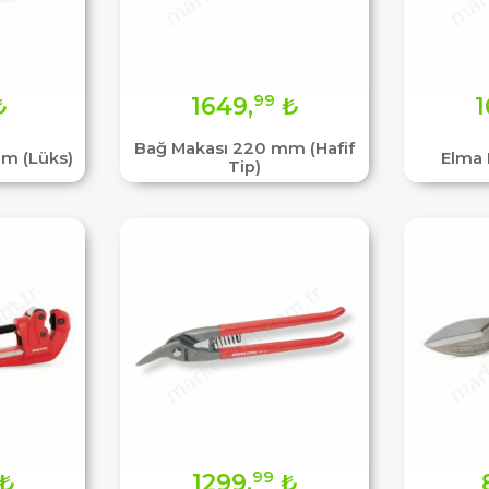
99
₺
1649,
₺
1
Bağ Makası 220 mm (Hafif
m (Lüks)
Elma
Tip)
99
₺
1299,
₺