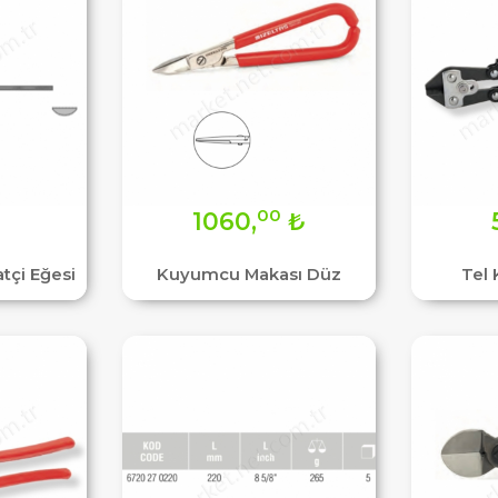
00
₺
1060,
₺
tçi Eğesi
Kuyumcu Makası Düz
Tel