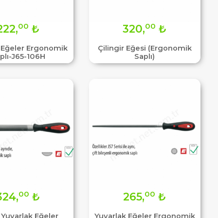
00
00
222,
₺
320,
₺
 Eğeler Ergonomik
Çilingir Eğesi (Ergonomik
plı-J65-106H
Saplı)
00
00
324,
₺
265,
₺
 Yuvarlak Eğeler
Yuvarlak Eğeler Ergonomik