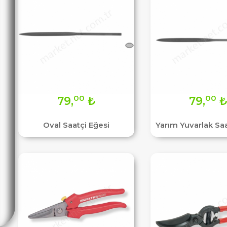
00
00
79,
₺
79,
Oval Saatçi Eğesi
Yarım Yuvarlak Saa