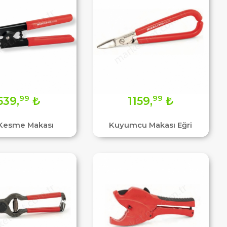
99
99
539,
₺
1159,
₺
 Kesme Makası
Kuyumcu Makası Eğri