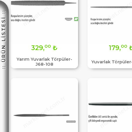
:: ÜRÜN LİSTESİ ::
☽
00
00
329,
₺
179,
Yarım Yuvarlak Törpüler-
Yuvarlak Törpüler
J68-108