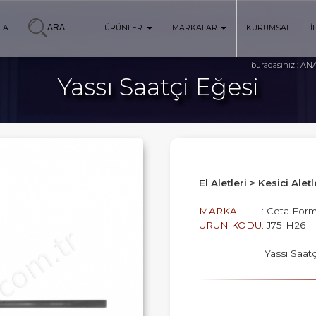
FA
ÜRÜNLER
MARKALAR
KURUMSAL
İ
ANA
buradasınız :
Yassı Saatçi Eğesi
El Aletleri > Kesici Ale
MARKA
: Ceta For
ÜRÜN KODU
: J75-H26
Yassı Saatç