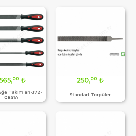
00
00
565,
₺
250,
₺
Eğe Takımları-J72-
Standart Törpüler
0851A