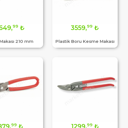
99
99
649,
₺
3559,
₺
 Makası 210 mm
Plastik Boru Kesme Makası
99
99
879,
₺
1299,
₺