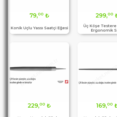
00
00
79,
₺
299,
Üç Köşe Testere 
Konik Uçlu Yassı Saatçi Eğesi
Ergonomik S
00
00
229,
₺
169,