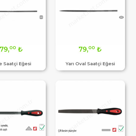
00
00
79,
₺
79,
₺
e Saatçi Eğesi
Yarı Oval Saatçi Eğesi