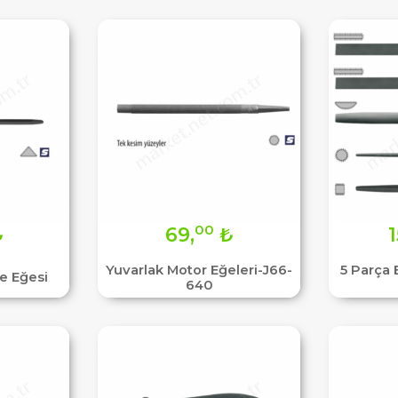
00
₺
69,
₺
1
Yuvarlak Motor Eğeleri-J66-
5 Parça 
re Eğesi
640