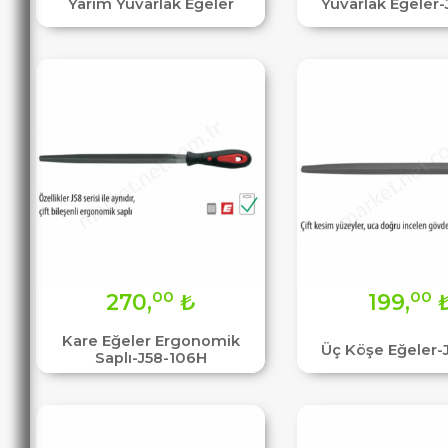
Yarım Yuvarlak Eğeler
Yuvarlak Eğeler-
00
00
270,
₺
199,
Kare Eğeler Ergonomik
Üç Köşe Eğeler-
Saplı-J58-106H