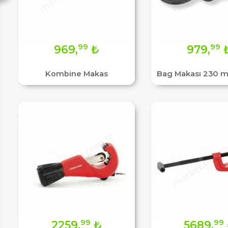
99
99
969,
₺
979,
Kombine Makas
Bag Makası 230 m
99
99
2259,
₺
5689,