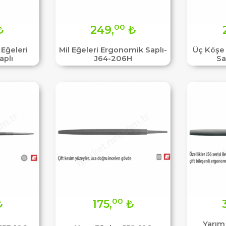
00
₺
249,
₺
Eğeleri
Mil Eğeleri Ergonomik Saplı-
Üç Köşe
aplı
J64-206H
Sa
00
₺
175,
₺
Yarım