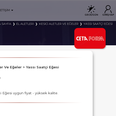
LETİŞİM
GECE/GÜN
GİRİŞ YAP
 SAYFA
EL ALETLERİ
KESİCİ ALETLER VE EĞELER
YASSI SAATÇİ EĞESİ
tler Ve Eğeler > Yassı Saatçi Eğesi
m
i Eğesi uygun fiyat - yüksek kalite.