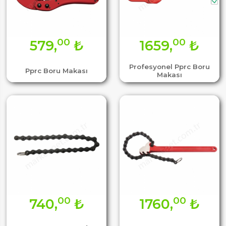
00
00
579,
₺
1659,
₺
Profesyonel Pprc Boru
Pprc Boru Makası
Makası
00
00
740,
₺
1760,
₺