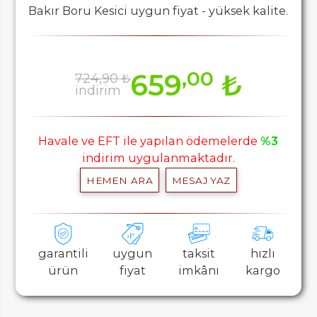
Bakır Boru Kesici uygun fiyat - yüksek kalite.
,00
659
₺
724,90 ₺
indirim
Havale ve EFT ile yapılan ödemelerde
%3
indirim uygulanmaktadır.
HEMEN ARA
MESAJ YAZ
garantili
uygun
taksit
hızlı
ürün
fiyat
imkânı
kargo