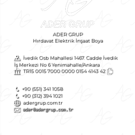
ADER GRUP
Hırdavat Elektrik İnşaat Boya
İvedik Osb Mahallesi 1467. Cadde İvedik
İş Merkezi No 6 Yenimahalle/Ankara
TR15 0015 7000 0000 0154 4143 42
+90 (551) 341 1058
+90 (312) 394 1021
adergrup.com.tr