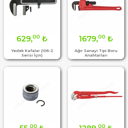
00
00
629,
₺
1679,
₺
Yedek Kafalar (I06-2
Ağır Sanayi Tipi Boru
Serisi İçin)
Anahtarları
00
00