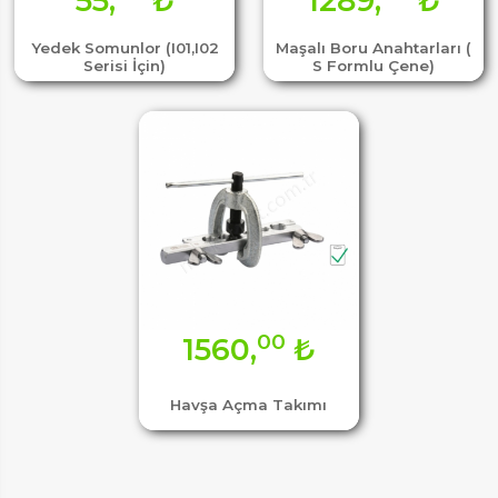
55,
₺
1289,
₺
Yedek Somunlor (I01,I02
Maşalı Boru Anahtarları (
Serisi İçin)
S Formlu Çene)
00
1560,
₺
Havşa Açma Takımı