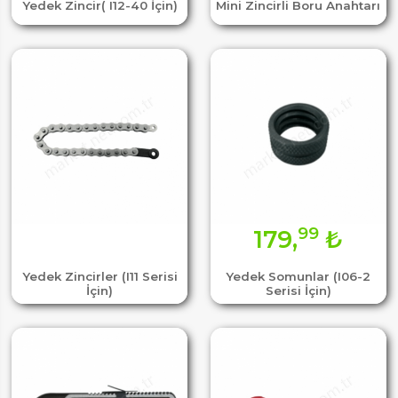
Yedek Zincir( I12-40 İçin)
Mini Zincirli Boru Anahtarı
99
179,
₺
Yedek Zincirler (I11 Serisi
Yedek Somunlar (I06-2
İçin)
Serisi İçin)