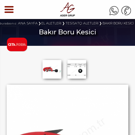
ANA SAYFA
EL ALETLERİ
TESİSATÇI ALETLERİ
BAKIR BORU KESİCİ
buradasınız :
Bakır Boru Kesici