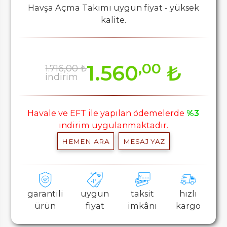
Havşa Açma Takımı uygun fiyat - yüksek
kalite.
,00
1.560
₺
1.716,00 ₺
indirim
Havale ve EFT ile yapılan ödemelerde
%3
indirim uygulanmaktadır.
HEMEN ARA
MESAJ YAZ
garantili
uygun
taksit
hızlı
ürün
fiyat
imkânı
kargo