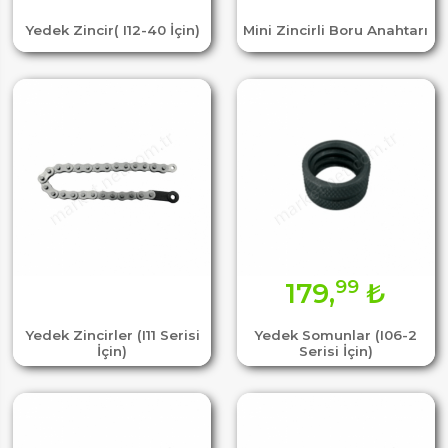
Yedek Zincir( I12-40 İçin)
Mini Zincirli Boru Anahtarı
99
179,
₺
Yedek Zincirler (I11 Serisi
Yedek Somunlar (I06-2
İçin)
Serisi İçin)