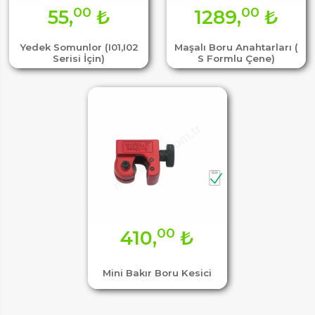
00
00
55,
₺
1289,
₺
Yedek Somunlor (I01,I02
Maşalı Boru Anahtarları (
Serisi İçin)
S Formlu Çene)
00
410,
₺
Mini Bakır Boru Kesici