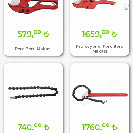
00
00
579,
₺
1659,
₺
Profesyonel Pprc Boru
Pprc Boru Makası
Makası
00
00
740,
₺
1760,
₺