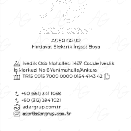
ADER GRUP
Hırdavat Elektrik İnşaat Boya
İvedik Osb Mahallesi 1467. Cadde İvedik
İş Merkezi No 6 Yenimahalle/Ankara
TR15 0015 7000 0000 0154 4143 42
+90 (551) 341 1058
+90 (312) 394 1021
adergrup.com.tr