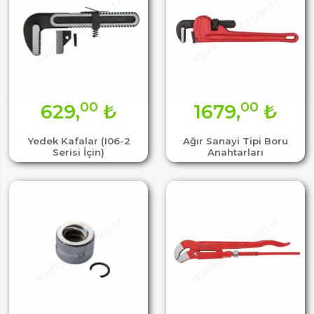
00
00
629,
₺
1679,
₺
Yedek Kafalar (I06-2
Ağır Sanayi Tipi Boru
Serisi İçin)
Anahtarları