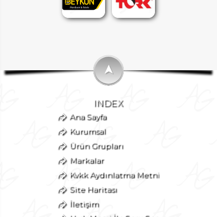
➤
INDEX
Ana Sayfa
Kurumsal
Ürün Grupları
Markalar
Kvkk Aydınlatma Metni
Site Haritası
İletişim