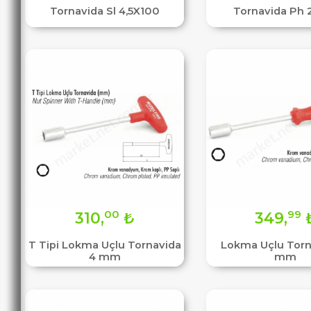
Tornavida Sl 4,5X100
Tornavida Ph 
00
99
310,
₺
349,
T Tipi Lokma Uçlu Tornavida
Lokma Uçlu Torn
4 mm
mm