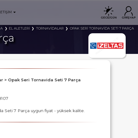
LETİŞİM
GECE/GÜN
GİRİŞ YAP
FA
EL ALETLERİ
TORNAVİDALAR
OPAK SERİ TORNAVİDA SETİ 7 PARÇA
rça
lar > Opak Seri Tornavida Seti 7 Parça
8107
a Seti 7 Parça uygun fiyat - yüksek kalite.