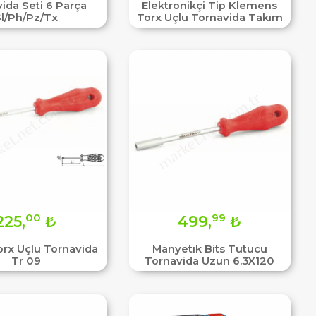
ida Seti 6 Parça
Elektronikçi Tip Klemens
l/Ph/Pz/Tx
Torx Uçlu Tornavida Takım
00
99
225,
₺
499,
₺
Torx Uçlu Tornavida
Manyetık Bits Tutucu
Tr 09
Tornavida Uzun 6.3X120