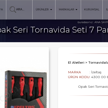
FA
ÜRÜNLER
MARKALAR
KURUMSAL
İ
ANA SAY
buradasınız :
ak Seri Tornavida Seti 7 Pa
El Aletleri > Tornavida
MARKA
: İzeltaş
ÜRÜN KODU
: 4300 00 
Opak Seri Tornavid