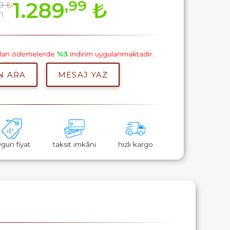
,99
1.289
₺
9 ₺
m
pılan ödemelerde
%3
indirim uygulanmaktadır.
N ARA
MESAJ YAZ
ygun fiyat
taksit imkânı
hızlı kargo