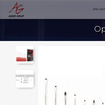
ANA SAY
Op
AYFA