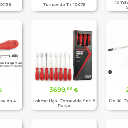
Tornav
2X125
Tornavida Tx 10X75
S
99
₺
3699,
₺
avıda 4
Lokma Uçlu Tornavida Seti 8
Delikli 
Parça