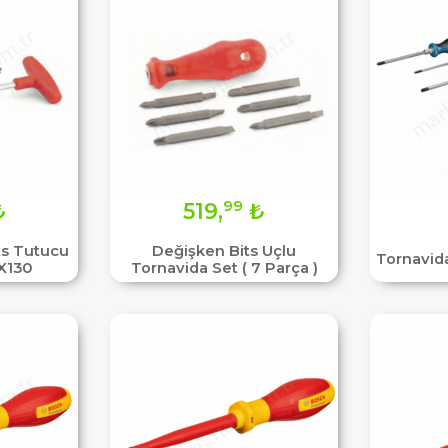
99
₺
519,
₺
ts Tutucu
Değişken Bits Uçlu
Tornavida
3X130
Tornavida Set ( 7 Parça )