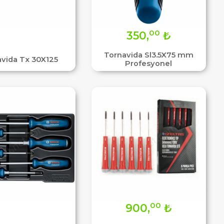
00
350,
₺
Tornavida Sl3.5X75 mm
vida Tx 30X125
Profesyonel
00
900,
₺