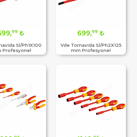
99
99
599,
₺
699,
₺
navida Sl/Ph1X100
Vde Tornavida Sl/Ph2X125
Profesyonel
mm Profesyonel