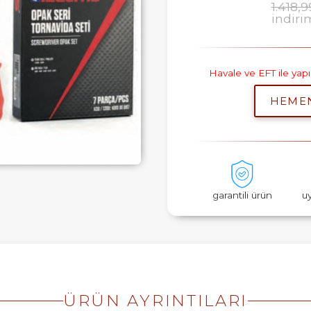
1.418,9
indiri
Havale ve EFT ile ya
HEME
garantili ürün
u
ÜRÜN AYRINTILARI