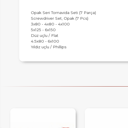
Opak Seri Tornavida Seti (7 Parça)
Screwdriver Set, Opak (7 Pcs)
3x80 - 4x80 - 4x100
5x125 - 6x150
IM
Düz uçlu / Flat
4.5x80 - 6x100
Yıldız uçlu / Phillips
HEMENARA