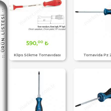
:: ÜRÜN LİSTESİ ::
☽
00
590,
₺
Klips Sökme Tornavıdası
Tornavida Pz 