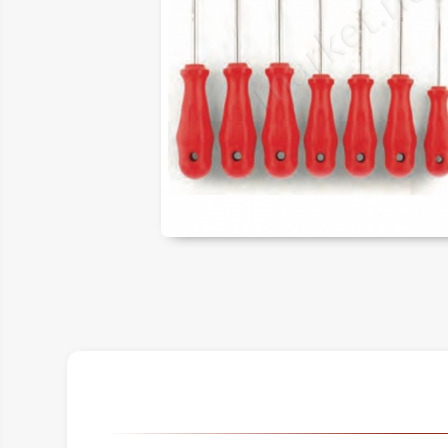
ER
LAR
SAL