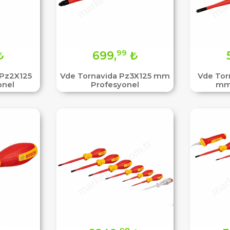
99
₺
699,
₺
/Pz2X125
Vde Tornavida Pz3X125 mm
Vde Tor
onel
Profesyonel
mm 