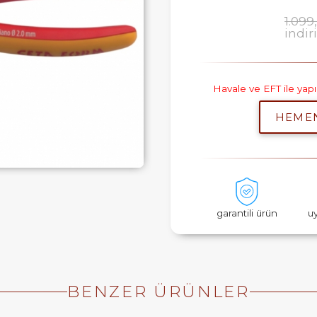
1.099
indi
Havale ve EFT ile ya
HEME
garantili ürün
u
BENZER ÜRÜNLER