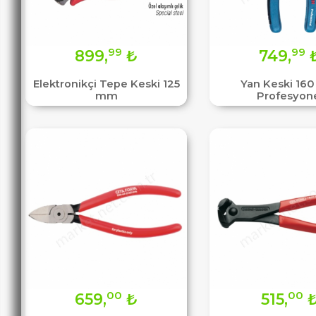
99
99
899,
₺
749,
Elektronikçi Tepe Keski 125
Yan Keski 16
mm
Profesyon
00
00
659,
₺
515,