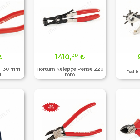
00
₺
1410,
₺
e 130 mm
Hortum Kelepçe Pense 220
Deli
i
mm