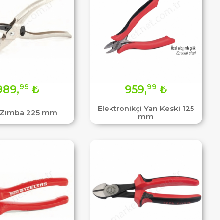
99
99
989,
₺
959,
₺
Elektronikçi Yan Keski 125
k Zımba 225 mm
mm