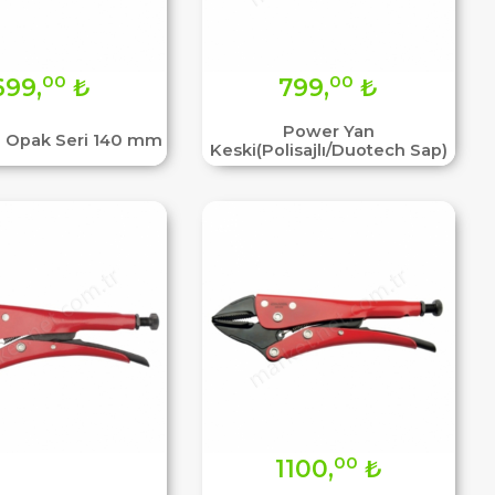
00
00
699,
₺
799,
₺
Power Yan
i Opak Seri 140 mm
Keski(Polisajlı/Duotech Sap)
00
1100,
₺