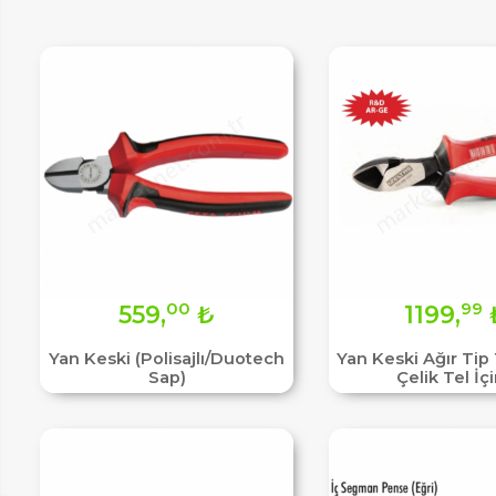
IM
00
99
559,
₺
1199,
Yan Keski (Polisajlı/Duotech
Yan Keski Ağır Tip
Sap)
Çelik Tel İçi
HEMENARA