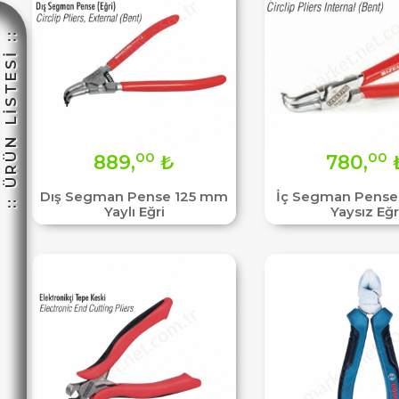
:: ÜRÜN LİSTESİ ::
☽
00
00
889,
₺
780,
Dış Segman Pense 125 mm
İç Segman Pens
Yaylı Eğri
Yaysız Eğr