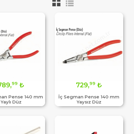
99
99
789,
₺
729,
₺
man Pense 140 mm
İç Segman Pense 140 mm
Yaylı Düz
Yaysız Düz