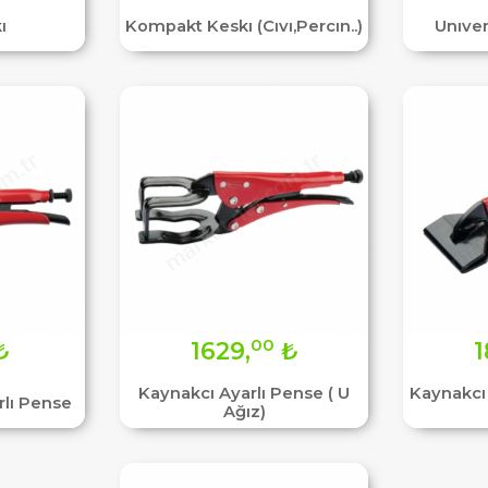
ı
Kompakt Keskı (Cıvı,Percın..)
Unıver
00
₺
1629,
₺
1
Kaynakcı Ayarlı Pense ( U
Kaynakcı 
rlı Pense
Ağız)