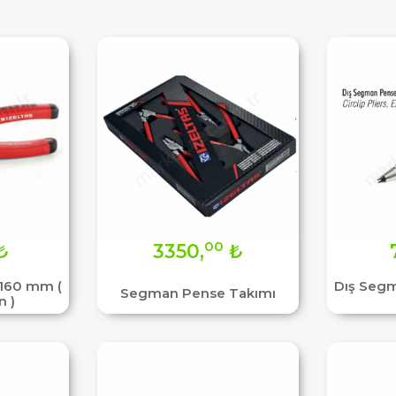
00
₺
3350,
₺
 160 mm (
Dış Seg
Segman Pense Takımı
n )