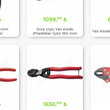
99
₺
1099,
₺
0 mm
İnce Uçlu Yan Keski
Yan Kesk
el
(Plastikler İçin) 160 mm
00
₺
1650,
₺