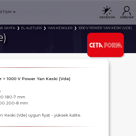
LETİŞİM
GECE/GÜN
GİRİŞ YAP
A SAYFA
EL ALETLERİ
YAN KESKİLER
1000 V POWER YAN KESKİ (VDE)
e)
ler > 1000 V Power Yan Keski (Vde)
m
180 180-7 mm
200 200-8 mm
Keski (Vde) uygun fiyat - yüksek kalite.