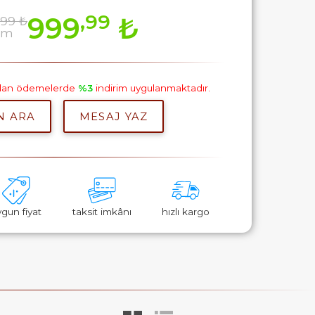
,99
999
₺
,99 ₺
rim
pılan ödemelerde
%3
indirim uygulanmaktadır.
N ARA
MESAJ YAZ
ygun fiyat
taksit imkânı
hızlı kargo