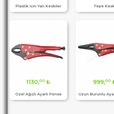
Plastik Icın Yan Keskıler
Tepe Kesk
00
00
1130,
₺
999,
Ozel Ağızlı Ayarlı Pense
Uzun Burunlu Aya