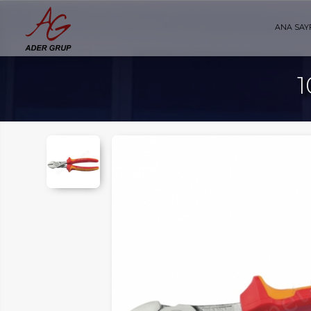
ANA SAY
1
AYFA