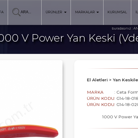
FA
ÜRÜNLER
MARKALAR
KURUMSAL
İ
AN
buradasınız :
000 V Power Yan Keski (Vd
El Aletleri > Yan Keski
MARKA
: Ceta For
ÜRÜN KODU
: G14-18-0
ÜRÜN KODU
: G14-18-0
1000 V Power Yan 