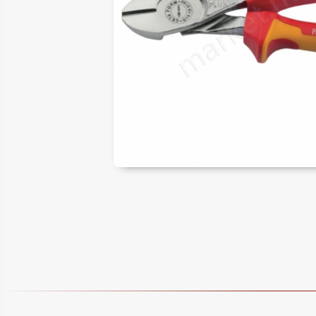
ER
LAR
SAL