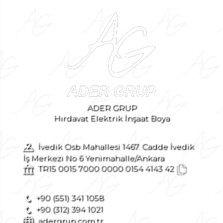
ADER GRUP
Hırdavat Elektrik İnşaat Boya
İvedik Osb Mahallesi 1467. Cadde İvedik
İş Merkezi No 6 Yenimahalle/Ankara
TR15 0015 7000 0000 0154 4143 42
+90 (551) 341 1058
+90 (312) 394 1021
adergrup.com.tr