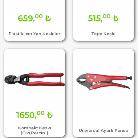
00
00
659,
₺
515,
₺
Plastik Icın Yan Keskıler
Tepe Keskı
00
1650,
₺
Kompakt Keskı
Unıversal Ayarlı Pense
(Cıvı,Percın..)