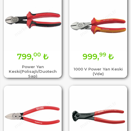
00
99
799,
₺
999,
₺
Power Yan
1000 V Power Yan Keski
Keski(Polisajlı/Duotech
(Vde)
Sap)