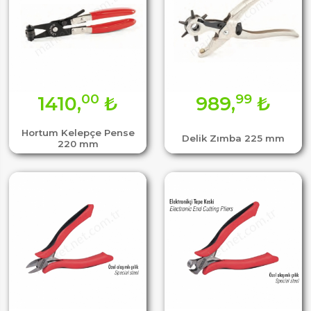
00
99
1410,
₺
989,
₺
Hortum Kelepçe Pense
Delik Zımba 225 mm
220 mm