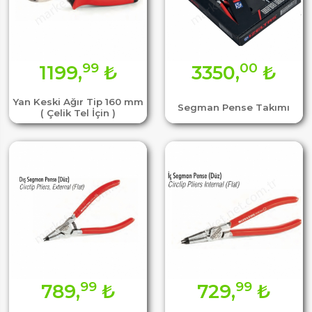
99
00
1199,
₺
3350,
₺
Yan Keski Ağır Tip 160 mm
Segman Pense Takımı
( Çelik Tel İçin )
99
99
789,
₺
729,
₺