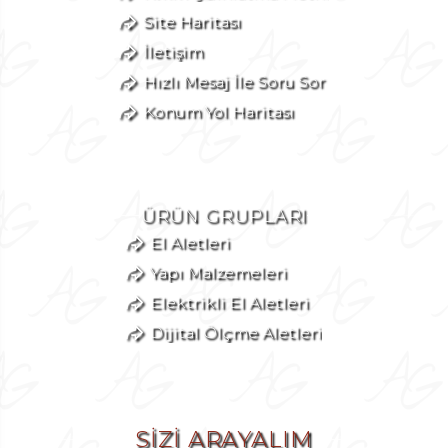
Site Haritası
İletişim
Hızlı Mesaj İle Soru Sor
Konum Yol Haritası
ÜRÜN GRUPLARI
El Aletleri
Yapı Malzemeleri
Elektrikli El Aletleri
Dijital Ölçme Aletleri
SİZİ ARAYALIM