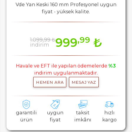
Vde Yan Keski 160 mm Profesyonel uygun
fiyat - yüksek kalite.
,99
999
₺
1.099,99 ₺
indirim
Havale ve EFT ile yapılan ödemelerde
%3
indirim uygulanmaktadır.
HEMEN ARA
MESAJ YAZ
garantili
uygun
taksit
hızlı
ürün
fiyat
imkânı
kargo