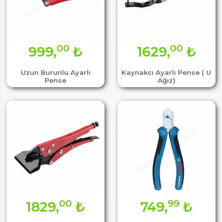
00
00
999,
₺
1629,
₺
Uzun Burunlu Ayarlı
Kaynakcı Ayarlı Pense ( U
Pense
Ağız)
00
99
1829,
₺
749,
₺