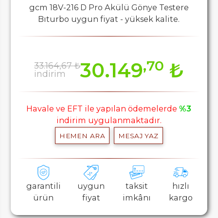
gcm 18V-216 D Pro Akülü Gönye Testere
Bıturbo uygun fiyat - yüksek kalite.
,70
30.149
₺
33.164,67 ₺
indirim
Havale ve EFT ile yapılan ödemelerde
%3
indirim uygulanmaktadır.
HEMEN ARA
MESAJ YAZ
garantili
uygun
taksit
hızlı
ürün
fiyat
imkânı
kargo