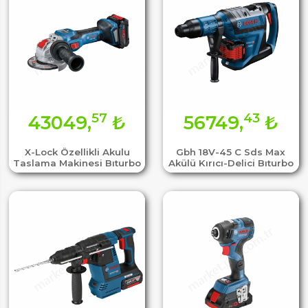
57
43
43049,
₺
56749,
₺
X-Lock Özellikli Akulu
Gbh 18V-45 C Sds Max
Taslama Makinesi Bıturbo
Akülü Kırıcı-Delici Bıturbo