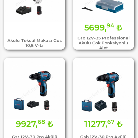
94
5699,
₺
Gro 12V-35 Professional
Akulu Tekstil Makası Gus
Akülü Çok Fonksiyonlu
10,8 V-Lı
Alet
68
67
9927,
₺
11277,
₺
Gsr 12V-30 Pro Akülü
Gsb 12V-30 Pro Akülü