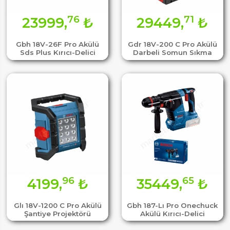
76
71
23999,
₺
29449,
₺
Gbh 18V-26F Pro Akülü
Gdr 18V-200 C Pro Akülü
Sds Plus Kırıcı-Delici
Darbeli Somun Sıkma
96
65
4199,
₺
35449,
₺
Glı 18V-1200 C Pro Akülü
Gbh 187-Lı Pro Onechuck
Şantiye Projektörü
Akülü Kırıcı-Delici