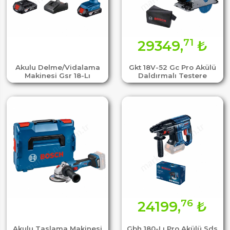
71
29349,
₺
Akulu Delme/Vidalama
Gkt 18V-52 Gc Pro Akülü
Makinesi Gsr 18-Lı
Daldırmalı Testere
76
24199,
₺
Akulu Taslama Makinesi
Gbh 180-Lı Pro Akülü Sds