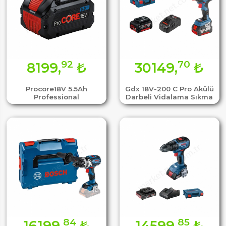
92
70
8199,
₺
30149,
₺
Procore18V 5.5Ah
Gdx 18V-200 C Pro Akülü
Professional
Darbeli Vidalama Sıkma
84
85
16199,
₺
14599,
₺