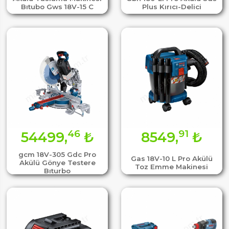
Bıtubo Gws 18V-15 C
Plus Kırıcı-Delici
46
91
54499,
₺
8549,
₺
gcm 18V-305 Gdc Pro
Gas 18V-10 L Pro Akülü
Akülü Gönye Testere
Toz Emme Makinesi
Bıturbo