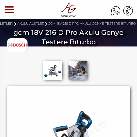
ALETLERİ
AKÜLÜ ALETLER
GCM 18V-216 D PRO AKÜLÜ GÖNYE TESTERE BITURBO
gcm 18V-216 D Pro Akülü Gönye
Testere Bıturbo