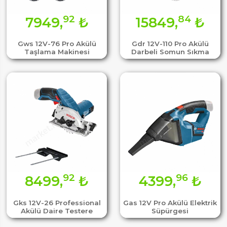
92
84
7949,
₺
15849,
₺
Gws 12V-76 Pro Akülü
Gdr 12V-110 Pro Akülü
Taşlama Makinesi
Darbeli Somun Sıkma
92
96
8499,
₺
4399,
₺
Gks 12V-26 Professional
Gas 12V Pro Akülü Elektrik
Akülü Daire Testere
Süpürgesi