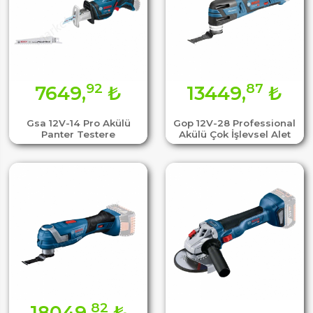
92
87
7649,
₺
13449,
₺
Gsa 12V-14 Pro Akülü
Gop 12V-28 Professional
Panter Testere
Akülü Çok İşlevsel Alet
82
18049,
₺