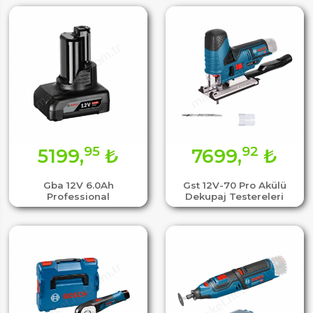
95
92
5199,
₺
7699,
₺
Gba 12V 6.0Ah
Gst 12V-70 Pro Akülü
Professional
Dekupaj Testereleri