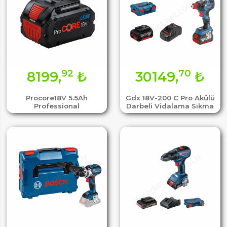
92
70
8199,
₺
30149,
₺
Procore18V 5.5Ah
Gdx 18V-200 C Pro Akülü
Professional
Darbeli Vidalama Sıkma