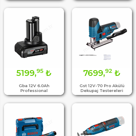
95
92
5199,
₺
7699,
₺
Gba 12V 6.0Ah
Gst 12V-70 Pro Akülü
Professional
Dekupaj Testereleri