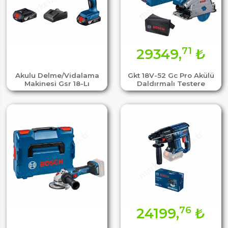
71
29349,
₺
Akulu Delme/Vidalama
Gkt 18V-52 Gc Pro Akülü
Makinesi Gsr 18-Lı
Daldırmalı Testere
76
24199,
₺