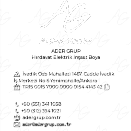
ADER GRUP
Hırdavat Elektrik İnşaat Boya
İvedik Osb Mahallesi 1467. Cadde İvedik
İş Merkezi No 6 Yenimahalle/Ankara
TR15 0015 7000 0000 0154 4143 42
+90 (551) 341 1058
+90 (312) 394 1021
adergrup.com.tr