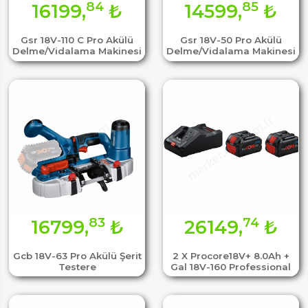
84
85
16199,
₺
14599,
₺
Gsr 18V-110 C Pro Akülü
Gsr 18V-50 Pro Akülü
Delme/Vidalama Makinesi
Delme/Vidalama Makinesi
83
74
16799,
₺
26149,
₺
Gcb 18V-63 Pro Akülü Şerit
2 X Procore18V+ 8.0Ah +
Testere
Gal 18V-160 Professional