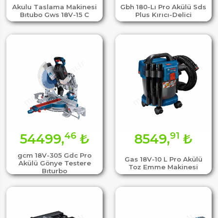
Akulu Taslama Makinesi
Gbh 180-Lı Pro Akülü Sds
Bıtubo Gws 18V-15 C
Plus Kırıcı-Delici
46
91
54499,
₺
8549,
₺
gcm 18V-305 Gdc Pro
Gas 18V-10 L Pro Akülü
Akülü Gönye Testere
Toz Emme Makinesi
Bıturbo