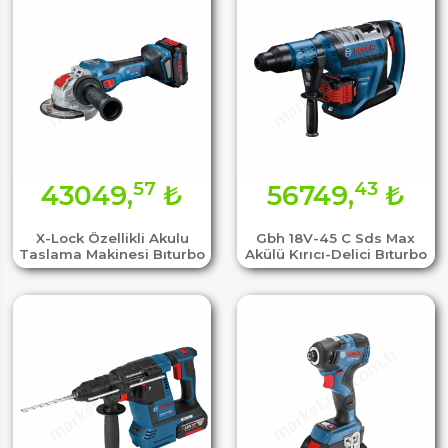
57
43
43049,
₺
56749,
₺
X-Lock Özellikli Akulu
Gbh 18V-45 C Sds Max
Taslama Makinesi Bıturbo
Akülü Kırıcı-Delici Bıturbo