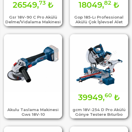
73
82
26549,
₺
18049,
₺
Gsr 18V-90 C Pro Akülü
Gop 185-Lı Professional
Delme/Vidalama Makinesi
Akülü Çok İşlevsel Alet
60
39949,
₺
Akulu Taslama Makinesi
gcm 18V-254 D Pro Akülü
Gws 18V-10
Gönye Testere Bıturbo