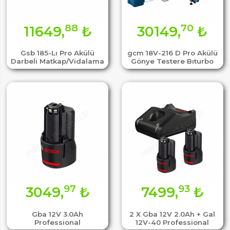
88
70
11649,
₺
30149,
₺
Gsb 185-Lı Pro Akülü
gcm 18V-216 D Pro Akülü
Darbeli Matkap/Vidalama
Gönye Testere Bıturbo
97
93
3049,
₺
7499,
₺
Gba 12V 3.0Ah
2 X Gba 12V 2.0Ah + Gal
Professional
12V-40 Professional