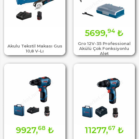
94
5699,
₺
Gro 12V-35 Professional
Akulu Tekstil Makası Gus
Akülü Çok Fonksiyonlu
10,8 V-Lı
Alet
68
67
9927,
₺
11277,
₺