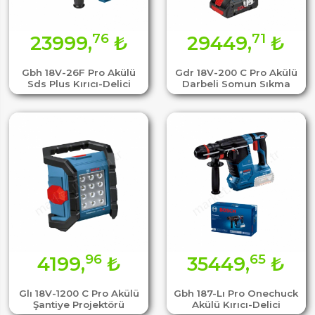
76
71
23999,
₺
29449,
₺
Gbh 18V-26F Pro Akülü
Gdr 18V-200 C Pro Akülü
Sds Plus Kırıcı-Delici
Darbeli Somun Sıkma
96
65
4199,
₺
35449,
₺
Glı 18V-1200 C Pro Akülü
Gbh 187-Lı Pro Onechuck
Şantiye Projektörü
Akülü Kırıcı-Delici