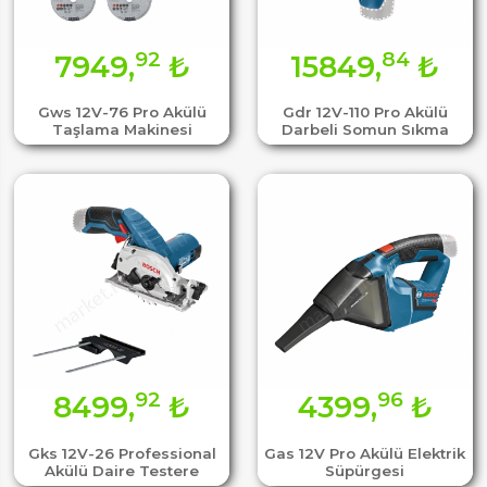
92
84
7949,
₺
15849,
₺
Gws 12V-76 Pro Akülü
Gdr 12V-110 Pro Akülü
Taşlama Makinesi
Darbeli Somun Sıkma
92
96
8499,
₺
4399,
₺
Gks 12V-26 Professional
Gas 12V Pro Akülü Elektrik
Akülü Daire Testere
Süpürgesi