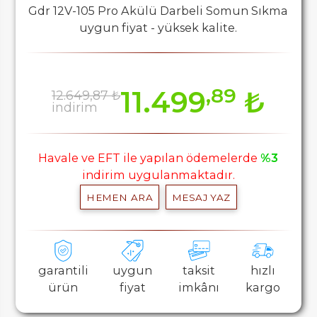
Gdr 12V-105 Pro Akülü Darbeli Somun Sıkma
uygun fiyat - yüksek kalite.
,89
11.499
₺
12.649,87 ₺
indirim
Havale ve EFT ile yapılan ödemelerde
%3
indirim uygulanmaktadır.
HEMEN ARA
MESAJ YAZ
garantili
uygun
taksit
hızlı
ürün
fiyat
imkânı
kargo