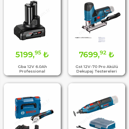
95
92
5199,
₺
7699,
₺
Gba 12V 6.0Ah
Gst 12V-70 Pro Akülü
Professional
Dekupaj Testereleri