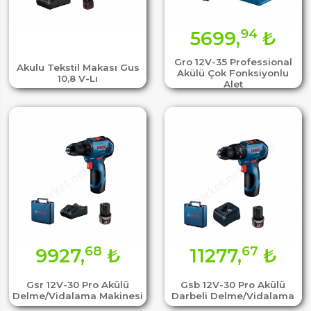
94
5699,
₺
Gro 12V-35 Professional
Akulu Tekstil Makası Gus
Akülü Çok Fonksiyonlu
10,8 V-Lı
Alet
68
67
9927,
₺
11277,
₺
Gsr 12V-30 Pro Akülü
Gsb 12V-30 Pro Akülü
Delme/Vidalama Makinesi
Darbeli Delme/Vidalama