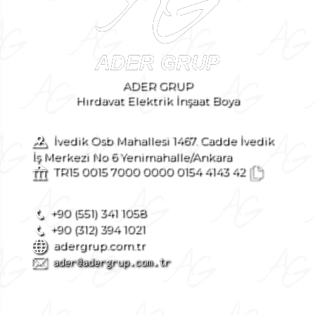
ADER GRUP
Hırdavat Elektrik İnşaat Boya
İvedik Osb Mahallesi 1467. Cadde İvedik
İş Merkezi No 6 Yenimahalle/Ankara
TR15 0015 7000 0000 0154 4143 42
+90 (551) 341 1058
+90 (312) 394 1021
adergrup.com.tr