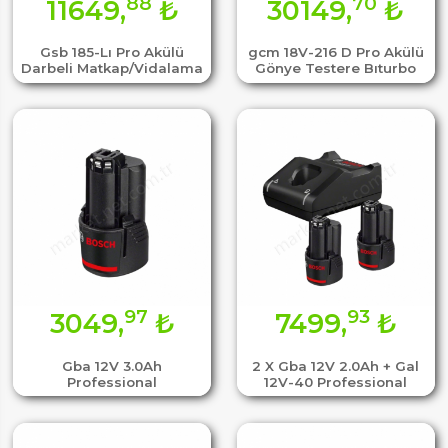
88
70
11649,
₺
30149,
₺
Gsb 185-Lı Pro Akülü
gcm 18V-216 D Pro Akülü
Darbeli Matkap/Vidalama
Gönye Testere Bıturbo
97
93
3049,
₺
7499,
₺
Gba 12V 3.0Ah
2 X Gba 12V 2.0Ah + Gal
Professional
12V-40 Professional