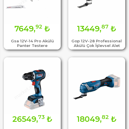
92
87
7649,
₺
13449,
₺
Gsa 12V-14 Pro Akülü
Gop 12V-28 Professional
Panter Testere
Akülü Çok İşlevsel Alet
73
82
26549,
₺
18049,
₺