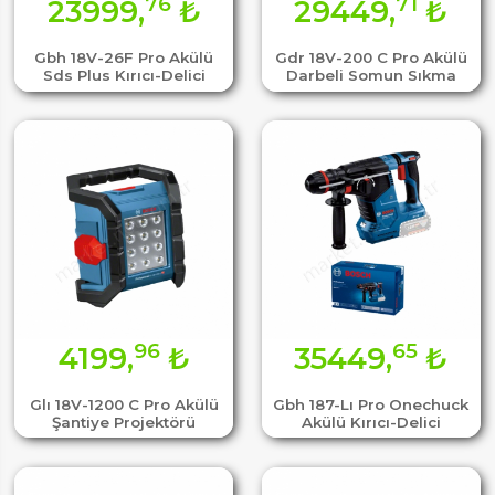
76
71
23999,
₺
29449,
₺
Gbh 18V-26F Pro Akülü
Gdr 18V-200 C Pro Akülü
Sds Plus Kırıcı-Delici
Darbeli Somun Sıkma
96
65
4199,
₺
35449,
₺
Glı 18V-1200 C Pro Akülü
Gbh 187-Lı Pro Onechuck
Şantiye Projektörü
Akülü Kırıcı-Delici