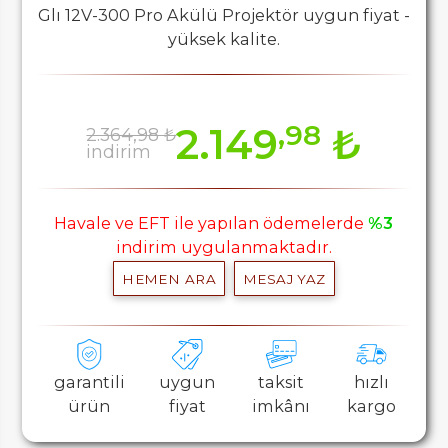
Glı 12V-300 Pro Akülü Projektör uygun fiyat -
yüksek kalite.
,98
2.149
₺
2.364,98 ₺
indirim
Havale ve EFT ile yapılan ödemelerde
%3
indirim uygulanmaktadır.
HEMEN ARA
MESAJ YAZ
garantili
uygun
taksit
hızlı
ürün
fiyat
imkânı
kargo