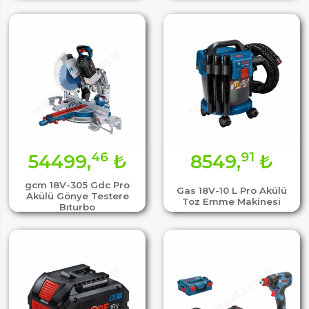
46
91
54499,
₺
8549,
₺
gcm 18V-305 Gdc Pro
Gas 18V-10 L Pro Akülü
Akülü Gönye Testere
Toz Emme Makinesi
Bıturbo