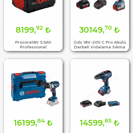
92
70
8199,
₺
30149,
₺
Procore18V 5.5Ah
Gdx 18V-200 C Pro Akülü
Professional
Darbeli Vidalama Sıkma
84
85
16199,
₺
14599,
₺