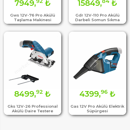
92
84
7949,
₺
15849,
₺
Gws 12V-76 Pro Akülü
Gdr 12V-110 Pro Akülü
Taşlama Makinesi
Darbeli Somun Sıkma
92
96
8499,
₺
4399,
₺
Gks 12V-26 Professional
Gas 12V Pro Akülü Elektrik
Akülü Daire Testere
Süpürgesi