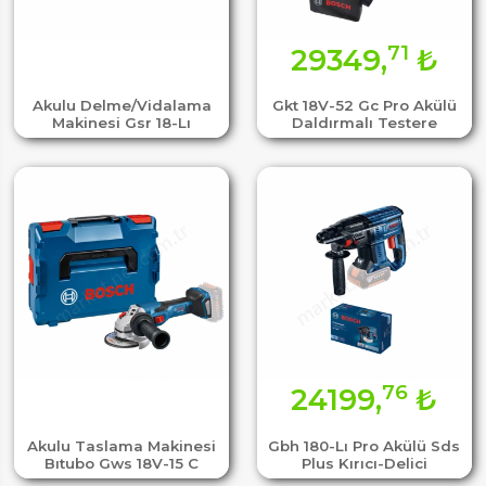
71
29349,
₺
Akulu Delme/Vidalama
Gkt 18V-52 Gc Pro Akülü
Makinesi Gsr 18-Lı
Daldırmalı Testere
76
24199,
₺
Akulu Taslama Makinesi
Gbh 180-Lı Pro Akülü Sds
Bıtubo Gws 18V-15 C
Plus Kırıcı-Delici