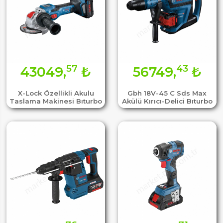
57
43
43049,
₺
56749,
₺
X-Lock Özellikli Akulu
Gbh 18V-45 C Sds Max
Taslama Makinesi Bıturbo
Akülü Kırıcı-Delici Bıturbo