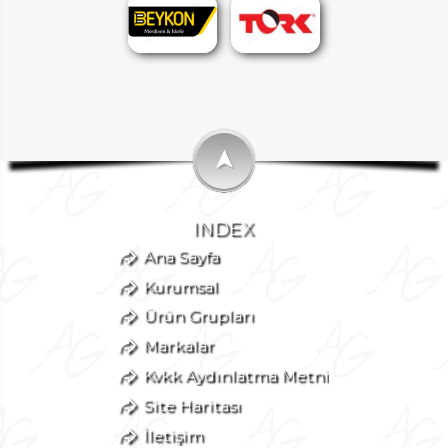
➤
INDEX
Ana Sayfa
Kurumsal
Ürün Grupları
Markalar
Kvkk Aydınlatma Metni
Site Haritası
İletişim