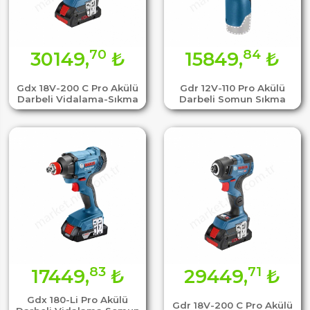
70
84
30149,
₺
15849,
₺
Gdx 18V-200 C Pro Akülü
Gdr 12V-110 Pro Akülü
Darbeli Vidalama-Sıkma
Darbeli Somun Sıkma
83
71
17449,
₺
29449,
₺
Gdx 180-Li Pro Akülü
Gdr 18V-200 C Pro Akülü