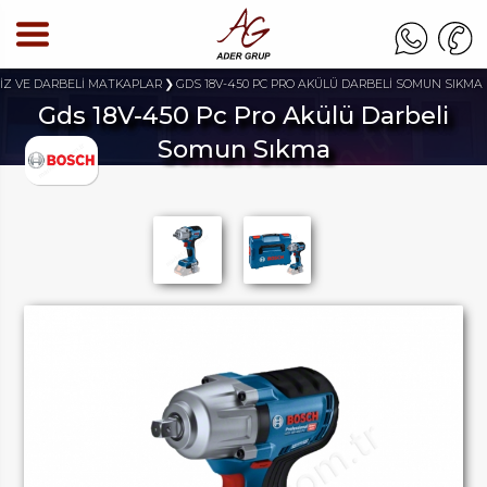
İZ VE DARBELİ MATKAPLAR
GDS 18V-450 PC PRO AKÜLÜ DARBELİ SOMUN SIKMA
Gds 18V-450 Pc Pro Akülü Darbeli
Somun Sıkma