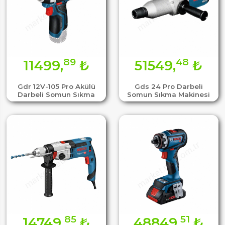
89
48
11499,
₺
51549,
₺
Gdr 12V-105 Pro Akülü
Gds 24 Pro Darbeli
Darbeli Somun Sıkma
Somun Sıkma Makinesi
85
51
14749,
₺
48849,
₺