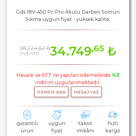
Gds 18V-450 Pc Pro Akülü Darbeli Somun
Sıkma uygun fiyat - yüksek kalite.
,65
34.749
₺
38.224,62 ₺
indirim
Havale ve EFT ile yapılan ödemelerde
%3
indirim uygulanmaktadır.
HEMEN ARA
MESAJ YAZ
garantili
uygun
taksit
hızlı
ürün
fiyat
imkânı
kargo