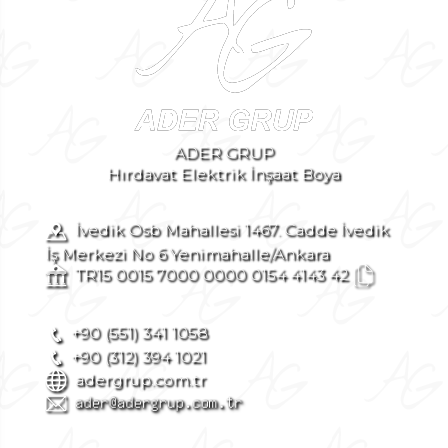
ADER GRUP
Hırdavat Elektrik İnşaat Boya
İvedik Osb Mahallesi 1467. Cadde İvedik
İş Merkezi No 6 Yenimahalle/Ankara
TR15 0015 7000 0000 0154 4143 42
+90 (551) 341 1058
+90 (312) 394 1021
adergrup.com.tr