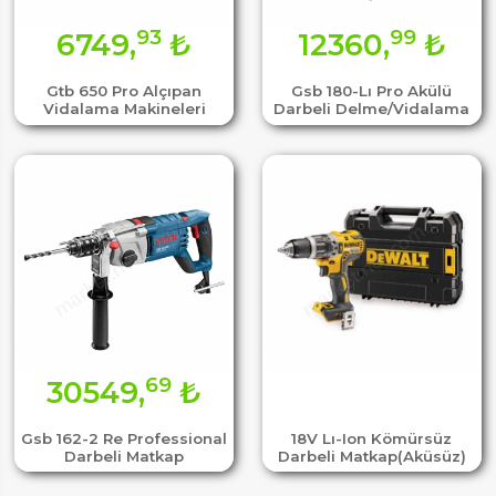
93
99
6749,
₺
12360,
₺
Gtb 650 Pro Alçıpan
Gsb 180-Lı Pro Akülü
Vidalama Makineleri
Darbeli Delme/Vidalama
69
30549,
₺
Gsb 162-2 Re Professional
18V Lı-Ion Kömürsüz
Darbeli Matkap
Darbeli Matkap(Aküsüz)