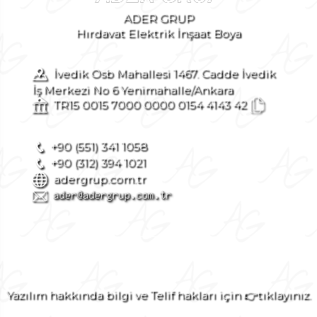
ADER GRUP
Hırdavat Elektrik İnşaat Boya
İvedik Osb Mahallesi 1467. Cadde İvedik
İş Merkezi No 6 Yenimahalle/Ankara
TR15 0015 7000 0000 0154 4143 42
+90 (551) 341 1058
+90 (312) 394 1021
adergrup.com.tr
Yazılım hakkında bilgi ve Telif hakları için 👉tıklayınız.