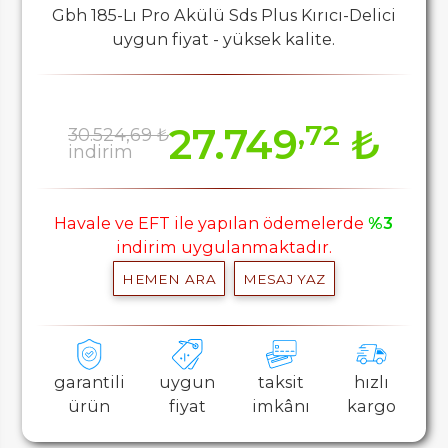
Gbh 185-Lı Pro Akülü Sds Plus Kırıcı-Delici
uygun fiyat - yüksek kalite.
,72
27.749
₺
30.524,69 ₺
indirim
Havale ve EFT ile yapılan ödemelerde
%3
indirim uygulanmaktadır.
HEMEN ARA
MESAJ YAZ
garantili
uygun
taksit
hızlı
ürün
fiyat
imkânı
kargo