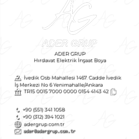
ADER GRUP
Hırdavat Elektrik İnşaat Boya
İvedik Osb Mahallesi 1467. Cadde İvedik
İş Merkezi No 6 Yenimahalle/Ankara
TR15 0015 7000 0000 0154 4143 42
+90 (551) 341 1058
+90 (312) 394 1021
adergrup.com.tr