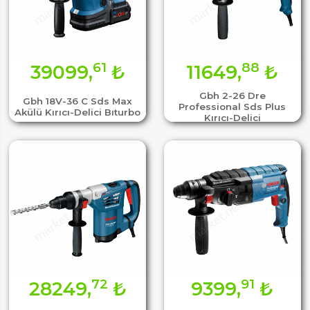
61
88
39099,
₺
11649,
₺
Gbh 2-26 Dre
Gbh 18V-36 C Sds Max
Professional Sds Plus
Akülü Kırıcı-Delici Bıturbo
Kırıcı-Delici
72
91
28249,
₺
9399,
₺