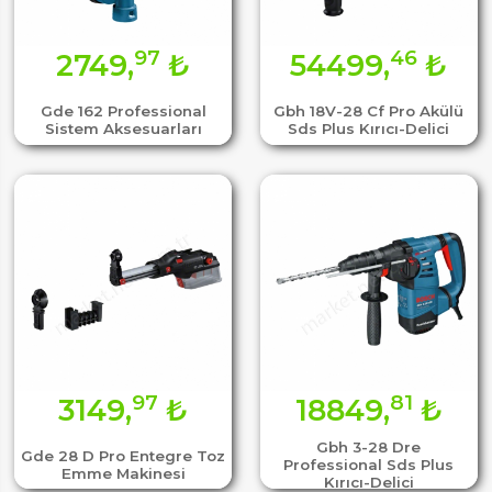
97
46
2749,
₺
54499,
₺
Gde 162 Professional
Gbh 18V-28 Cf Pro Akülü
Sistem Aksesuarları
Sds Plus Kırıcı-Delici
97
81
3149,
₺
18849,
₺
Gbh 3-28 Dre
Gde 28 D Pro Entegre Toz
Professional Sds Plus
Emme Makinesi
Kırıcı-Delici