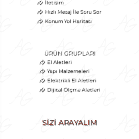
İletişim
Hızlı Mesaj İle Soru Sor
Konum Yol Haritası
ÜRÜN GRUPLARI
El Aletleri
Yapı Malzemeleri
Elektrikli El Aletleri
Dijital Ölçme Aletleri
SİZİ ARAYALIM