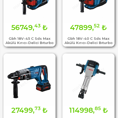
43
52
56749,
₺
47899,
₺
Gbh 18V-45 C Sds Max
Gbh 18V-40 C Sds Max
Akülü Kırıcı-Delici Bıturbo
Akülü Kırıcı-Delici Bıturbo
73
85
27499,
₺
114998,
₺