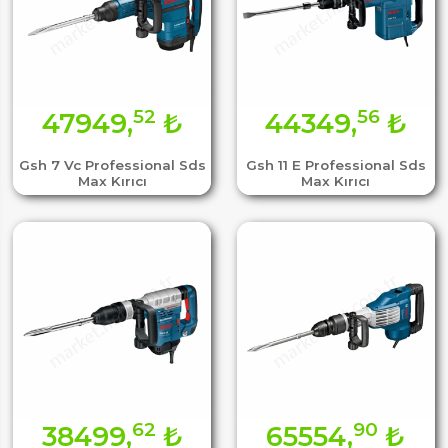
52
56
47949,
₺
44349,
₺
Gsh 7 Vc Professional Sds
Gsh 11 E Professional Sds
Max Kırıcı
Max Kırıcı
62
90
38499,
₺
65554,
₺