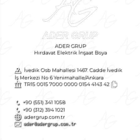
ADER GRUP
Hırdavat Elektrik İnşaat Boya
İvedik Osb Mahallesi 1467. Cadde İvedik
İş Merkezi No 6 Yenimahalle/Ankara
TR15 0015 7000 0000 0154 4143 42
+90 (551) 341 1058
+90 (312) 394 1021
adergrup.com.tr