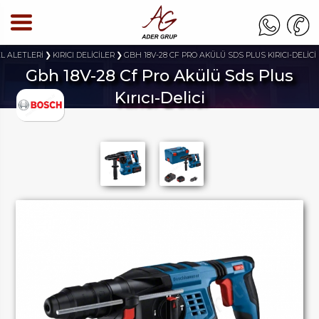
EL ALETLERİ
KIRICI DELİCİLER
GBH 18V-28 CF PRO AKÜLÜ SDS PLUS KIRICI-DELİCİ
Gbh 18V-28 Cf Pro Akülü Sds Plus
Kırıcı-Delici