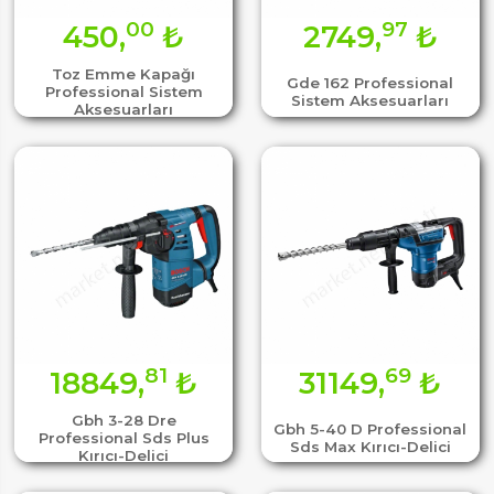
00
97
450,
₺
2749,
₺
Toz Emme Kapağı
Gde 162 Professional
Professional Sistem
Sistem Aksesuarları
Aksesuarları
81
69
18849,
₺
31149,
₺
Gbh 3-28 Dre
Gbh 5-40 D Professional
Professional Sds Plus
Sds Max Kırıcı-Delici
Kırıcı-Delici