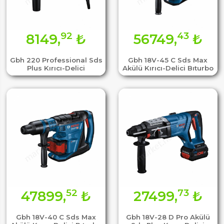
92
43
8149,
₺
56749,
₺
Gbh 220 Professional Sds
Gbh 18V-45 C Sds Max
Plus Kırıcı-Delici
Akülü Kırıcı-Delici Bıturbo
52
73
47899,
₺
27499,
₺
Gbh 18V-40 C Sds Max
Gbh 18V-28 D Pro Akülü