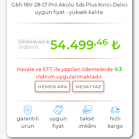
Gbh 18V-28 Cf Pro Akülü Sds Plus Kırıcı-Delici
uygun fiyat - yüksek kalite.
,46
54.499
₺
59.949,40 ₺
indirim
Havale ve EFT ile yapılan ödemelerde
%3
indirim uygulanmaktadır.
HEMEN ARA
MESAJ YAZ
garantili
uygun
taksit
hızlı
ürün
fiyat
imkânı
kargo