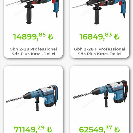
85
83
14899,
₺
16849,
₺
Gbh 2-28 Professional
Gbh 2-28 F Professional
Sds Plus Kırıcı-Delici
Sds Plus Kırıcı-Delici
29
37
71149,
₺
62549,
₺