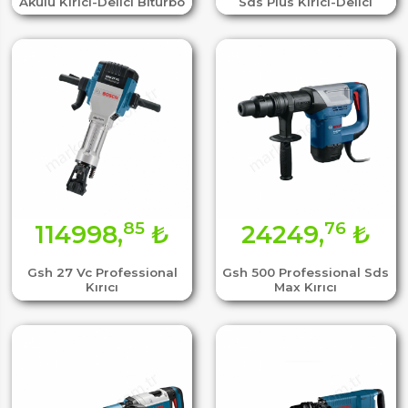
Akülü Kırıcı-Delici Bıturbo
Sds Plus Kırıcı-Delici
85
76
114998,
₺
24249,
₺
Gsh 27 Vc Professional
Gsh 500 Professional Sds
Kırıcı
Max Kırıcı