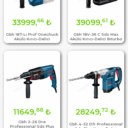
66
61
33999,
₺
39099,
₺
Gbh 187-Lı Prof Onechuck
Gbh 18V-36 C Sds Max
Akülü Kırıcı-Delici
Akülü Kırıcı-Delici Bıturbo
88
72
11649,
₺
28249,
₺
Gbh 2-26 Dre
Gbh 4-32 Dfr Professional
Professional Sds Plus