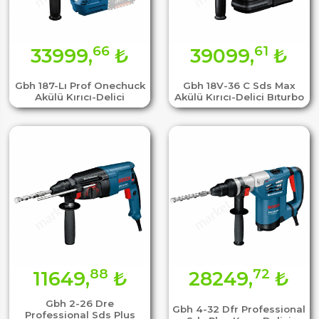
66
61
33999,
₺
39099,
₺
Gbh 187-Lı Prof Onechuck
Gbh 18V-36 C Sds Max
Akülü Kırıcı-Delici
Akülü Kırıcı-Delici Bıturbo
88
72
11649,
₺
28249,
₺
Gbh 2-26 Dre
Gbh 4-32 Dfr Professional
Professional Sds Plus