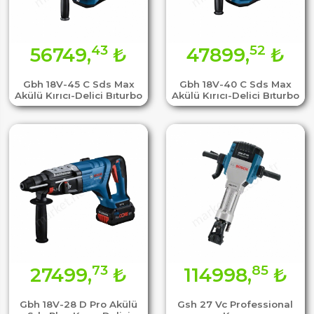
43
52
56749,
₺
47899,
₺
Gbh 18V-45 C Sds Max
Gbh 18V-40 C Sds Max
Akülü Kırıcı-Delici Bıturbo
Akülü Kırıcı-Delici Bıturbo
73
85
27499,
₺
114998,
₺
Gbh 18V-28 D Pro Akülü
Gsh 27 Vc Professional