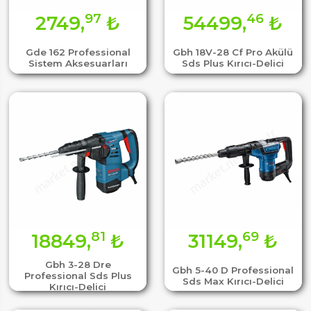
97
46
2749,
₺
54499,
₺
Gde 162 Professional
Gbh 18V-28 Cf Pro Akülü
Sistem Aksesuarları
Sds Plus Kırıcı-Delici
81
69
18849,
₺
31149,
₺
Gbh 3-28 Dre
Gbh 5-40 D Professional
Professional Sds Plus
Sds Max Kırıcı-Delici
Kırıcı-Delici