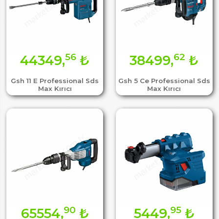
56
62
44349,
₺
38499,
₺
Gsh 11 E Professional Sds
Gsh 5 Ce Professional Sds
Max Kırıcı
Max Kırıcı
90
95
65554,
₺
5449,
₺