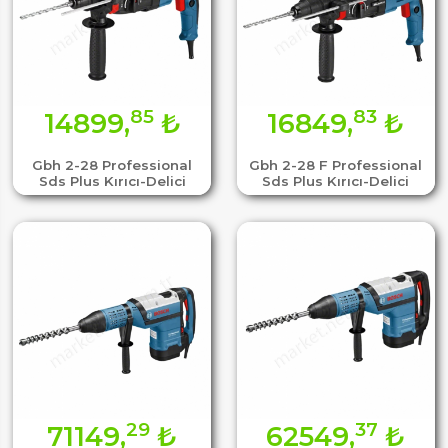
85
83
14899,
₺
16849,
₺
Gbh 2-28 Professional
Gbh 2-28 F Professional
Sds Plus Kırıcı-Delici
Sds Plus Kırıcı-Delici
29
37
71149,
₺
62549,
₺