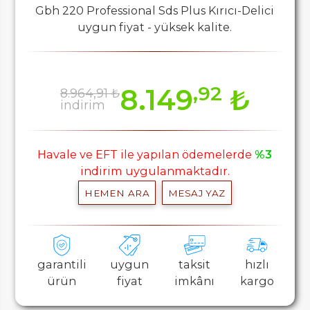
Gbh 220 Professional Sds Plus Kırıcı-Delici
uygun fiyat - yüksek kalite.
,92
8.149
₺
8.964,91 ₺
indirim
Havale ve EFT ile yapılan ödemelerde
%3
indirim uygulanmaktadır.
HEMEN ARA
MESAJ YAZ
garantili
uygun
taksit
hızlı
ürün
fiyat
imkânı
kargo