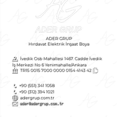
ADER GRUP
Hırdavat Elektrik İnşaat Boya
İvedik Osb Mahallesi 1467. Cadde İvedik
İş Merkezi No 6 Yenimahalle/Ankara
TR15 0015 7000 0000 0154 4143 42
+90 (551) 341 1058
+90 (312) 394 1021
adergrup.com.tr