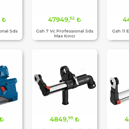
52
₺
47949,
₺
4
onal Sds
Gsh 7 Vc Professional Sds
Gsh 11 
Max Kırıcı
95
₺
4849,
₺
4