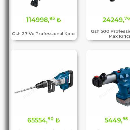
85
76
114998,
₺
24249,
Gsh 500 Professi
Gsh 27 Vc Professional Kırıcı
Max Kırıcı
90
95
65554,
₺
5449,