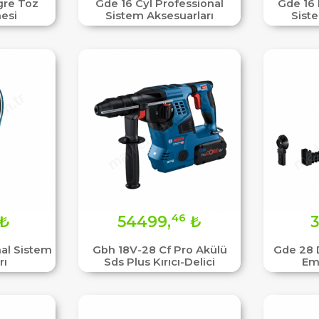
gre Toz
Gde 16 Cyl Professional
Gde 16 
esi
Sistem Aksesuarları
Sist
46
₺
54499,
₺
3
al Sistem
Gbh 18V-28 Cf Pro Akülü
Gde 28 
rı
Sds Plus Kırıcı-Delici
Em