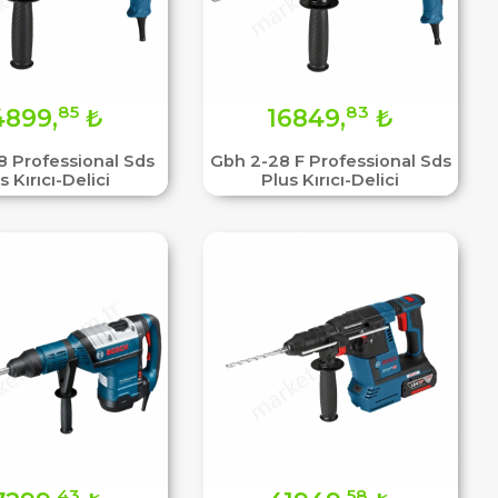
85
83
4899,
₺
16849,
₺
 Professional Sds
Gbh 2-28 F Professional Sds
s Kırıcı-Delici
Plus Kırıcı-Delici
43
58