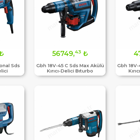
43
₺
56749,
₺
4
onal Sds
Gbh 18V-45 C Sds Max Akülü
Gbh 18V-
lici
Kırıcı-Delici Bıturbo
Kırıc