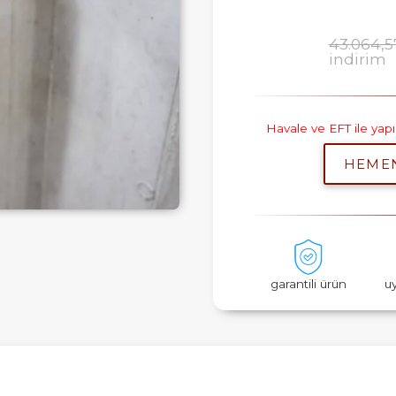
43.064,5
indirim
Havale ve EFT ile ya
HEME
garantili ürün
u