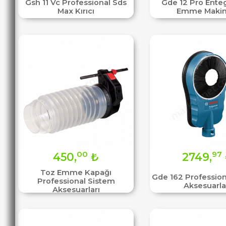
Gsh 11 Vc Professional Sds
Gde 12 Pro Ente
Max Kırıcı
Emme Makin
00
97
450,
₺
2749,
Toz Emme Kapağı
Gde 162 Profession
Professional Sistem
Aksesuarla
Aksesuarları