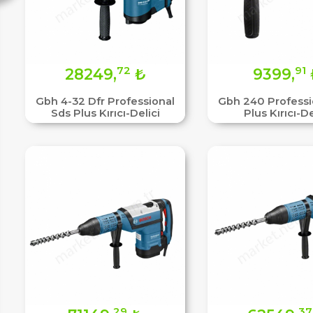
72
91
28249,
₺
9399,
Gbh 4-32 Dfr Professional
Gbh 240 Professi
Sds Plus Kırıcı-Delici
Plus Kırıcı-De
29
37