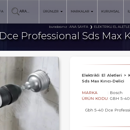
FA
ÜRÜNLER
MARKALAR
KURUMSAL
İ
ANA SAYFA
ELEKTRİKLİ EL ALETLE
buradasınız :
ce Professional Sds Max Kı
Elektrikli El Aletleri 
Sds Max Kırıcı-Delici
MARKA
: Bosch
ÜRÜN KODU
: GBH 5-4
Gbh 5-40 Dce Professio