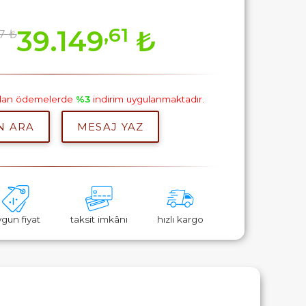
,61
39.149
₺
7 ₺
pılan ödemelerde
%3
indirim uygulanmaktadır.
N ARA
MESAJ YAZ
ygun fiyat
taksit imkânı
hızlı kargo