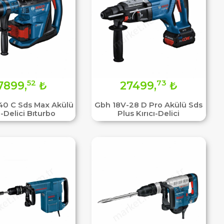
52
73
7899,
₺
27499,
₺
40 C Sds Max Akülü
Gbh 18V-28 D Pro Akülü Sds
ı-Delici Bıturbo
Plus Kırıcı-Delici