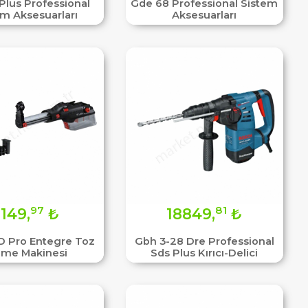
Plus Professional
Gde 68 Professional Sistem
em Aksesuarları
Aksesuarları
97
81
149,
₺
18849,
₺
D Pro Entegre Toz
Gbh 3-28 Dre Professional
me Makinesi
Sds Plus Kırıcı-Delici