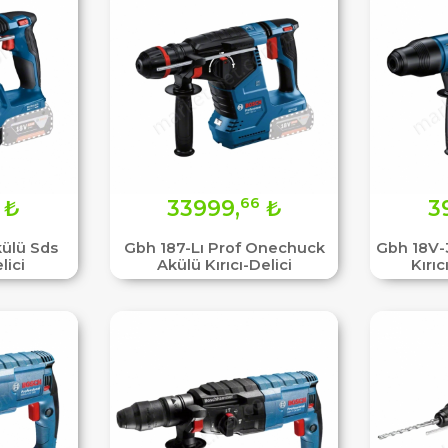
66
₺
33999,
₺
3
külü Sds
Gbh 187-Lı Prof Onechuck
Gbh 18V-
lici
Akülü Kırıcı-Delici
Kırıc