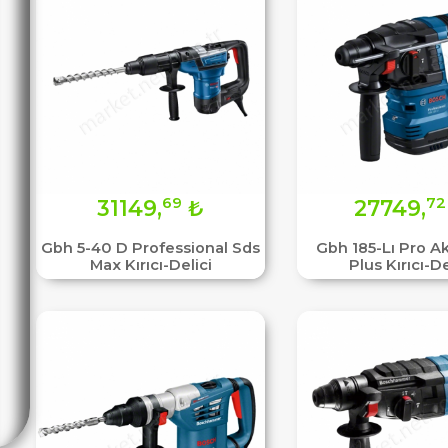
69
72
31149,
₺
27749,
Gbh 5-40 D Professional Sds
Gbh 185-Lı Pro A
Max Kırıcı-Delici
Plus Kırıcı-De