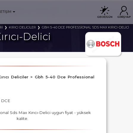
LETİŞİM
GECE/GÜN
GİRİŞ YAP
Rİ
KIRICI DELİCİLER
GBH 5-40 DCE PROFESSİONAL SDS MAX KIRICI-DELİCİ
rıcı-Delici
> Kırıcı Deliciler > Gbh 5-40 Dce Professional
0 DCE
nal Sds Max Kırıcı-Delici uygun fiyat - yüksek
kalite.