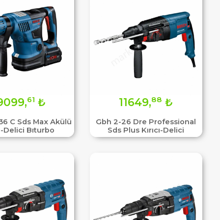
61
88
9099,
₺
11649,
₺
36 C Sds Max Akülü
Gbh 2-26 Dre Professional
ı-Delici Bıturbo
Sds Plus Kırıcı-Delici