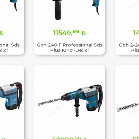
88
₺
11549,
₺
1
onal Sds
Gbh 240 F Professional Sds
Gbh 2-28
lici
Plus Kırıcı-Delici
Plu
50