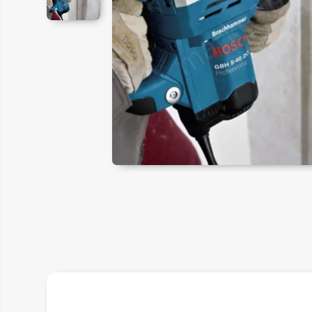
ER
LAR
SAL