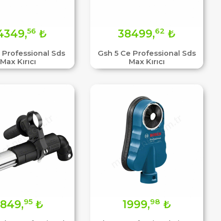
56
62
4349,
₺
38499,
₺
E Professional Sds
Gsh 5 Ce Professional Sds
Max Kırıcı
Max Kırıcı
95
98
849,
₺
1999,
₺