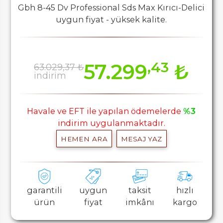
Gbh 8-45 Dv Professional Sds Max Kırıcı-Delici
uygun fiyat - yüksek kalite.
,43
57.299
₺
63.029,37 ₺
indirim
Havale ve EFT ile yapılan ödemelerde
%3
indirim uygulanmaktadır.
HEMEN ARA
MESAJ YAZ
garantili
uygun
taksit
hızlı
ürün
fiyat
imkânı
kargo