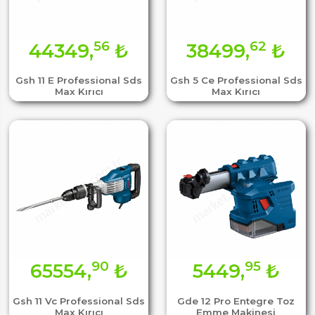
56
62
44349,
₺
38499,
₺
Gsh 11 E Professional Sds
Gsh 5 Ce Professional Sds
Max Kırıcı
Max Kırıcı
90
95
65554,
₺
5449,
₺
Gsh 11 Vc Professional Sds
Gde 12 Pro Entegre Toz
Max Kırıcı
Emme Makinesi