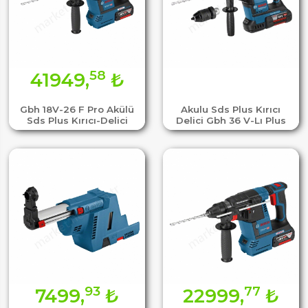
58
41949,
₺
Gbh 18V-26 F Pro Akülü
Akulu Sds Plus Kırıcı
Sds Plus Kırıcı-Delici
Delici Gbh 36 V-Lı Plus
93
77
7499,
₺
22999,
₺