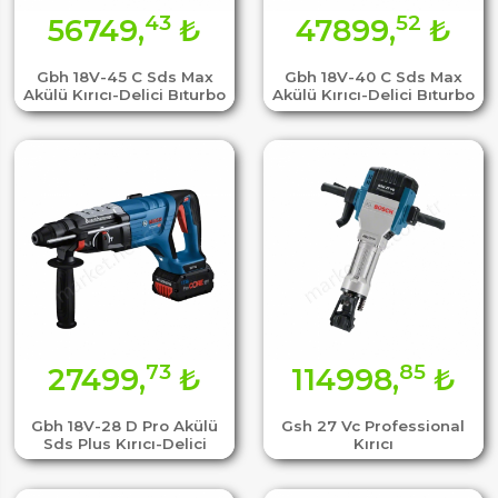
43
52
56749,
₺
47899,
₺
Gbh 18V-45 C Sds Max
Gbh 18V-40 C Sds Max
Akülü Kırıcı-Delici Bıturbo
Akülü Kırıcı-Delici Bıturbo
73
85
27499,
₺
114998,
₺
Gbh 18V-28 D Pro Akülü
Gsh 27 Vc Professional
Sds Plus Kırıcı-Delici
Kırıcı