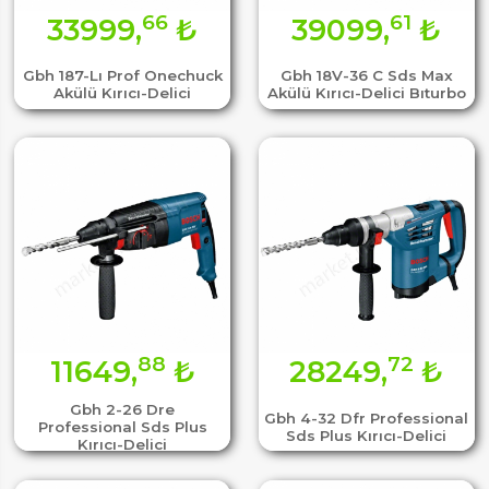
66
61
33999,
₺
39099,
₺
Gbh 187-Lı Prof Onechuck
Gbh 18V-36 C Sds Max
Akülü Kırıcı-Delici
Akülü Kırıcı-Delici Bıturbo
88
72
11649,
₺
28249,
₺
Gbh 2-26 Dre
Gbh 4-32 Dfr Professional
Professional Sds Plus
Sds Plus Kırıcı-Delici
Kırıcı-Delici