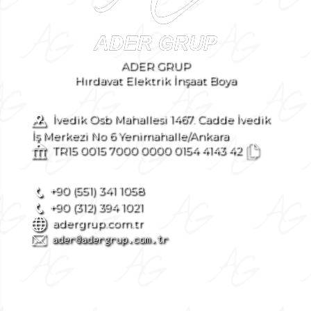
ADER GRUP
Hırdavat Elektrik İnşaat Boya
İvedik Osb Mahallesi 1467. Cadde İvedik
İş Merkezi No 6 Yenimahalle/Ankara
TR15 0015 7000 0000 0154 4143 42
+90 (551) 341 1058
+90 (312) 394 1021
adergrup.com.tr