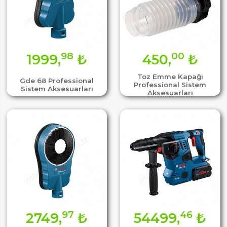
98
00
1999,
₺
450,
₺
Toz Emme Kapağı
Gde 68 Professional
Professional Sistem
Sistem Aksesuarları
Aksesuarları
97
46
2749,
₺
54499,
₺