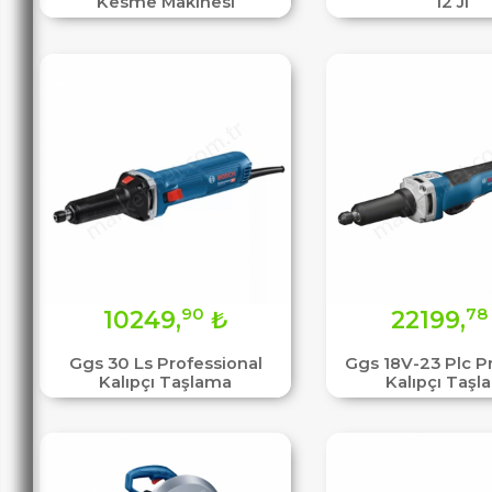
Kesme Makinesi
12 Jl
90
78
10249,
₺
22199,
Ggs 30 Ls Professional
Ggs 18V-23 Plc P
Kalıpçı Taşlama
Kalıpçı Taşl