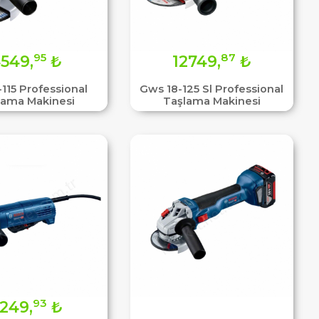
95
87
549,
₺
12749,
₺
115 Professional
Gws 18-125 Sl Professional
lama Makinesi
Taşlama Makinesi
93
249,
₺