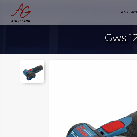
ANA SAY
Gws 1
AYFA