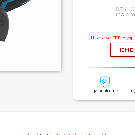
8.744,9
indiri
Havale ve EFT ile ya
HEME
garantili ürün
u