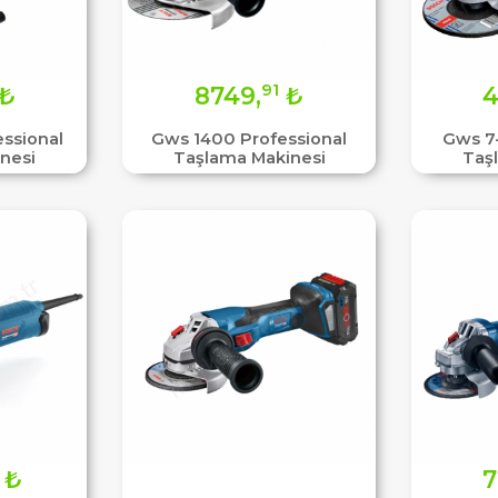
91
₺
8749,
₺
4
essional
Gws 1400 Professional
Gws 7-
nesi
Taşlama Makinesi
Taş
₺
7