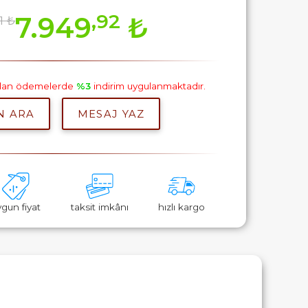
,92
7.949
₺
1 ₺
m
pılan ödemelerde
%3
indirim uygulanmaktadır.
N ARA
MESAJ YAZ
ygun fiyat
taksit imkânı
hızlı kargo