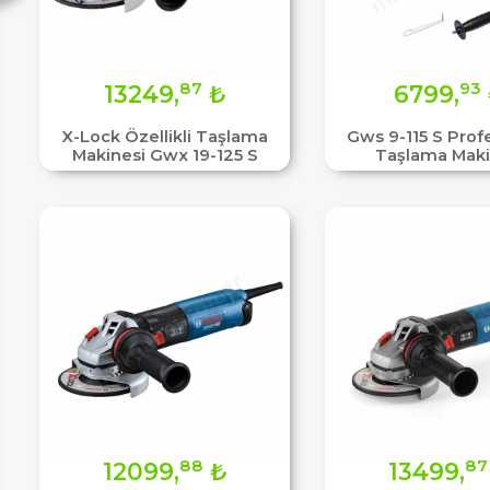
87
93
13249,
₺
6799,
X-Lock Özellikli Taşlama
Gws 9-115 S Prof
Makinesi Gwx 19-125 S
Taşlama Maki
88
87
12099,
₺
13499,