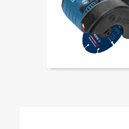
ER
LAR
SAL