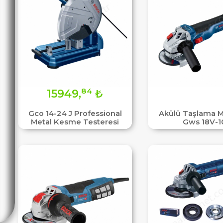
84
15949,
₺
Gco 14-24 J Professional
Akülü Taşlama M
Metal Kesme Testeresi
Gws 18V-1