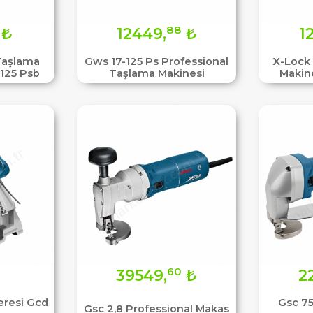
88
₺
12449,
₺
1
 Taşlama
Gws 17-125 Ps Professional
X-Lock 
-125 Psb
Taşlama Makinesi
Makin
60
39549,
₺
2
eresi Gcd
Gsc 75
Gsc 2,8 Professional Makas