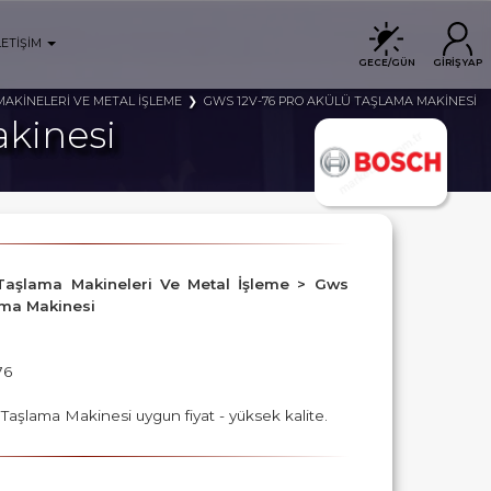
LETİŞİM
GECE/GÜN
GİRİŞ YAP
AKİNELERİ VE METAL İŞLEME
GWS 12V-76 PRO AKÜLÜ TAŞLAMA MAKİNESİ
kinesi
 > Taşlama Makineleri Ve Metal İşleme > Gws
ama Makinesi
76
Taşlama Makinesi uygun fiyat - yüksek kalite.