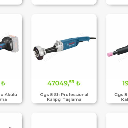
53
₺
47049,
₺
1
ro Akülü
Ggs 8 Sh Professional
Ggs 8
ama
Kalıpçı Taşlama
Ka