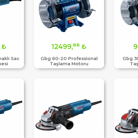
88
₺
12499,
₺
9
naklı Sac
Gbg 60-20 Professional
Gbg 35
esi
Taşlama Motoru
Ta