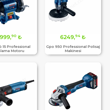
90
94
999,
₺
6249,
₺
-15 Professional
Gpo 950 Professional Polisaj
şlama Motoru
Makinesi