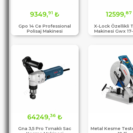
91
87
9349,
₺
12599,
Gpo 14 Ce Professional
X-Lock Özellikli
Polisaj Makinesi
Makinesi Gwx 17
36
64249,
₺
Gna 3,5 Pro Tırnaklı Sac
Metal Kesme Test