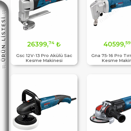
:: ÜRÜN LİSTESİ ::
☽
74
59
26399,
₺
40599,
Gsc 12V-13 Pro Akülü Sac
Gna 75-16 Pro Tır
Kesme Makinesi
Kesme Makin