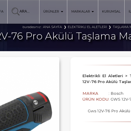
FA
ÜRÜNLER
MARKALAR
KURUMSAL
İ
ANA SAYFA
ELEKTRİKLİ EL ALETLERİ
TAŞLAMA M
buradasınız :
2V-76 Pro Akülü Taşlama Ma
Elektrikli El Aletleri
12V-76 Pro Akülü Taşl
MARKA
: Bosch
ÜRÜN KODU
: GWS 12V-
Gws 12V-76 Pro Akülü 