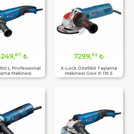
87
93
3249,
₺
7299,
₺
150 L Professional
X-Lock Özellikli Taşlama
lama Makinesi
Makinesi Gwx 9-115 S