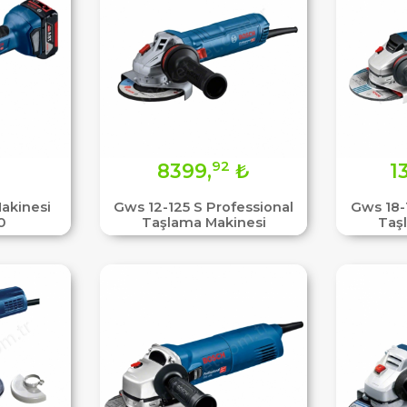
92
8399,
₺
1
akinesi
Gws 12-125 S Professional
Gws 18-
0
Taşlama Makinesi
Taş