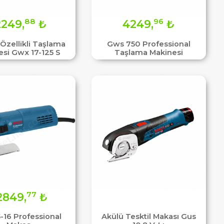
88
96
2249,
₺
4249,
₺
Özellikli Taşlama
Gws 750 Professional
esi Gwx 17-125 S
Taşlama Makinesi
77
2849,
₺
-16 Professional
Akülü Tesktil Makası Gus