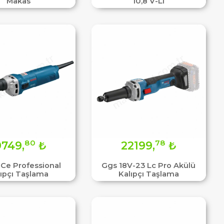
Makas
10,8 V-Lı
80
78
9749,
₺
22199,
₺
 Ce Professional
Ggs 18V-23 Lc Pro Akülü
lıpçı Taşlama
Kalıpçı Taşlama