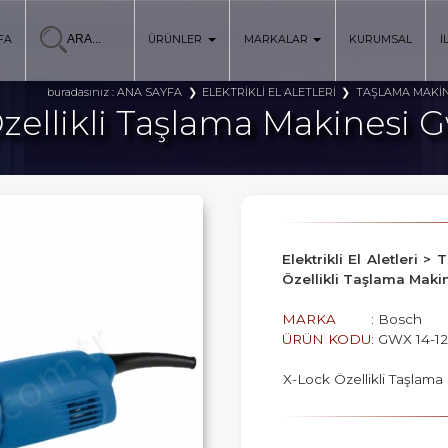
FA
ÜRÜNLER
MARKALAR
KURUMSAL
İ
ANA SAYFA
ELEKTRİKLİ EL ALETLERİ
TAŞLAMA MAKİN
buradasınız :
zellikli Taşlama Makinesi G
Elektrikli El Aletleri 
Özellikli Taşlama Maki
MARKA
: Bosch
ÜRÜN KODU
: GWX 14-1
X-Lock Özellikli Taşlama 