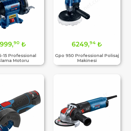
90
94
999,
₺
6249,
₺
-15 Professional
Gpo 950 Professional Polisaj
şlama Motoru
Makinesi