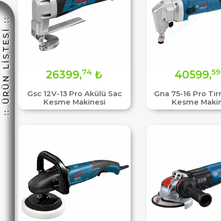
:: ÜRÜN LİSTESİ ::
☽
74
59
26399,
₺
40599,
Gsc 12V-13 Pro Akülü Sac
Gna 75-16 Pro Tır
Kesme Makinesi
Kesme Makin