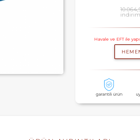
10.064,
indiri
Havale ve EFT ile ya
HEME
garantili ürün
u