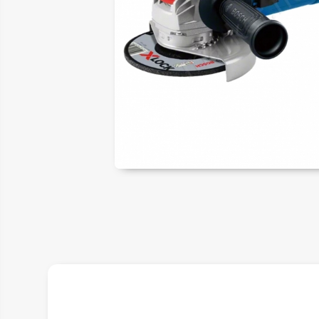
ER
LAR
SAL