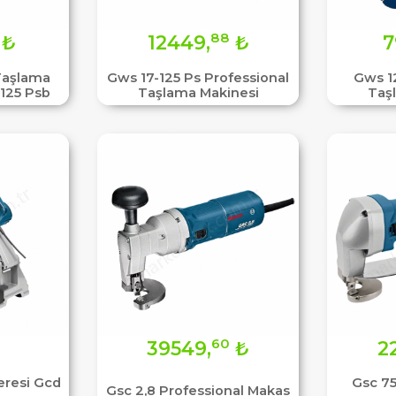
88
₺
12449,
₺
7
 Taşlama
Gws 17-125 Ps Professional
Gws 1
-125 Psb
Taşlama Makinesi
Taş
60
39549,
₺
2
eresi Gcd
Gsc 75
Gsc 2,8 Professional Makas