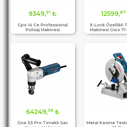
91
87
9349,
₺
12599,
Gpo 14 Ce Professional
X-Lock Özellikli
Polisaj Makinesi
Makinesi Gwx 17
36
64249,
₺
Gna 3,5 Pro Tırnaklı Sac
Metal Kesme Test