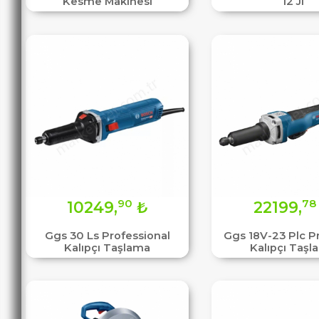
Kesme Makinesi
12 Jl
90
78
10249,
₺
22199,
Ggs 30 Ls Professional
Ggs 18V-23 Plc P
Kalıpçı Taşlama
Kalıpçı Taşl