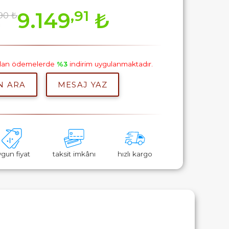
,91
9.149
₺
90 ₺
m
pılan ödemelerde
%3
indirim uygulanmaktadır.
N ARA
MESAJ YAZ
ygun fiyat
taksit imkânı
hızlı kargo