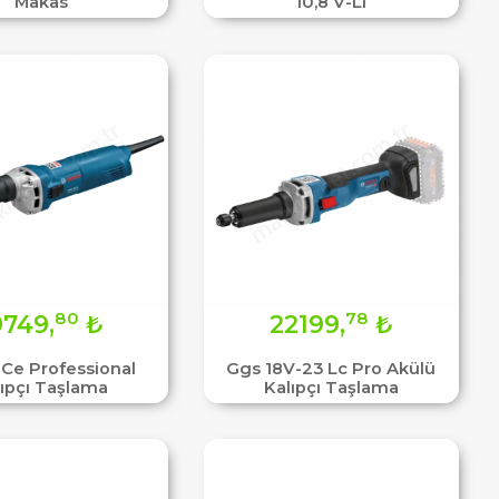
Makas
10,8 V-Lı
80
78
9749,
₺
22199,
₺
 Ce Professional
Ggs 18V-23 Lc Pro Akülü
lıpçı Taşlama
Kalıpçı Taşlama