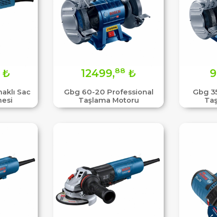
88
₺
12499,
₺
9
naklı Sac
Gbg 60-20 Professional
Gbg 35
esi
Taşlama Motoru
Ta