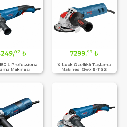
87
93
3249,
₺
7299,
₺
150 L Professional
X-Lock Özellikli Taşlama
lama Makinesi
Makinesi Gwx 9-115 S