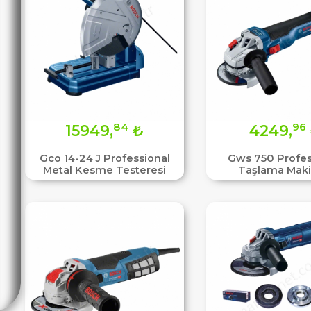
84
96
15949,
₺
4249,
Gco 14-24 J Professional
Gws 750 Profes
Metal Kesme Testeresi
Taşlama Maki