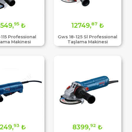
95
87
549,
₺
12749,
₺
115 Professional
Gws 18-125 Sl Professional
lama Makinesi
Taşlama Makinesi
93
92
249,
₺
8399,
₺