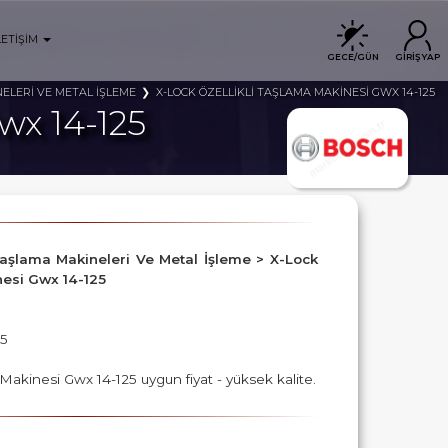
LETİŞİM
GECE/GÜN
GİRİŞ YAP
ELERİ VE METAL İŞLEME
X-LOCK ÖZELLİKLİ TAŞLAMA MAKİNESİ GWX 14-125
wx 14-125
> Taşlama Makineleri Ve Metal İşleme > X-Lock
nesi Gwx 14-125
25
Makinesi Gwx 14-125 uygun fiyat - yüksek kalite.