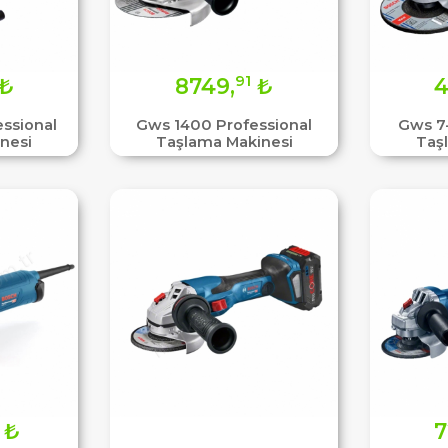
91
₺
8749,
₺
4
essional
Gws 1400 Professional
Gws 7-
nesi
Taşlama Makinesi
Taş
₺
7