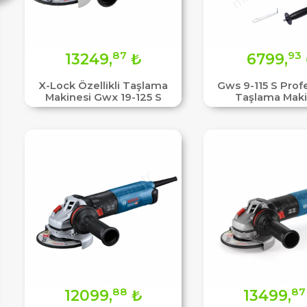
87
93
13249,
₺
6799,
X-Lock Özellikli Taşlama
Gws 9-115 S Prof
Makinesi Gwx 19-125 S
Taşlama Maki
88
87
12099,
₺
13499,