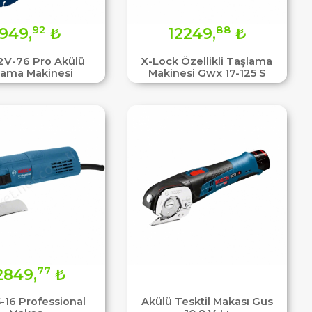
92
88
949,
₺
12249,
₺
2V-76 Pro Akülü
X-Lock Özellikli Taşlama
lama Makinesi
Makinesi Gwx 17-125 S
77
2849,
₺
-16 Professional
Akülü Tesktil Makası Gus