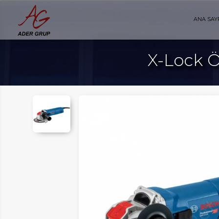
ANA SAY
X-Lock Ö
AYFA