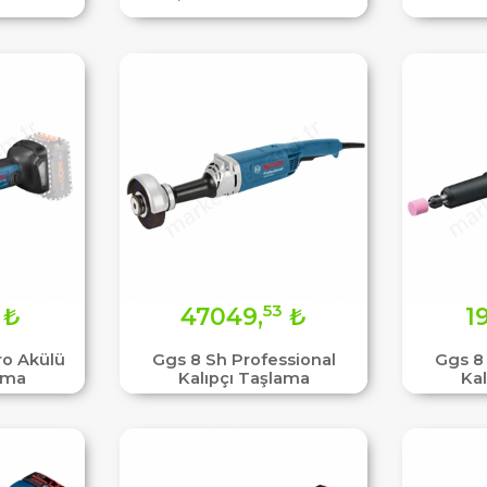
53
₺
47049,
₺
1
ro Akülü
Ggs 8 Sh Professional
Ggs 8
ama
Kalıpçı Taşlama
Ka