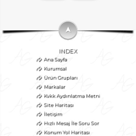
➤
INDEX
Ana Sayfa
Kurumsal
Ürün Grupları
Markalar
Kvkk Aydınlatma Metni
Site Haritası
İletişim
Hızlı Mesaj İle Soru Sor
Konum Yol Haritası