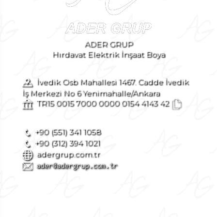
ADER GRUP
Hırdavat Elektrik İnşaat Boya
İvedik Osb Mahallesi 1467. Cadde İvedik
İş Merkezi No 6 Yenimahalle/Ankara
TR15 0015 7000 0000 0154 4143 42
+90 (551) 341 1058
+90 (312) 394 1021
adergrup.com.tr