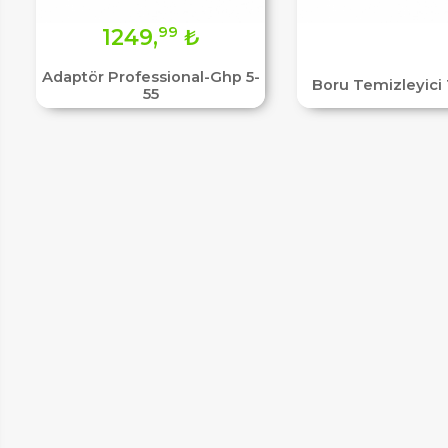
ER
99
1249,
₺
Adaptör Professional-Ghp 5-
Boru Temizleyici 
55
LAR
SAL