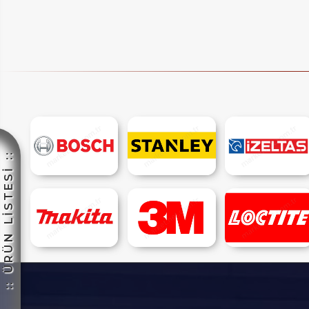
IM
:: ÜRÜN LİSTESİ ::
HEMENARA