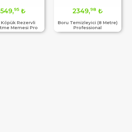
95
98
549,
₺
2349,
₺
e Köpük Rezervli
Boru Temizleyici (8 Metre)
rtme Memesi Pro
Professional