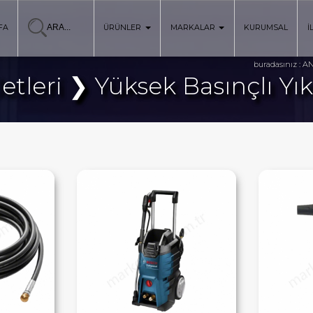
FA
ÜRÜNLER
MARKALAR
KURUMSAL
İ
AN
buradasınız :
Aletleri ❯ Yüksek Basınçlı Y