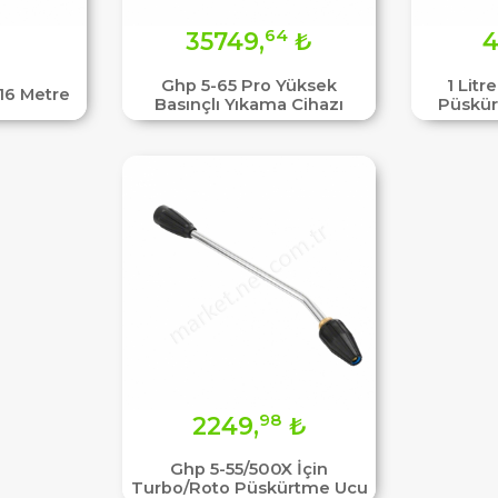
64
35749,
₺
4
Ghp 5-65 Pro Yüksek
1 Litr
16 Metre
Basınçlı Yıkama Cihazı
Püskü
98
2249,
₺
Ghp 5-55/500X İçin
Turbo/Roto Püskürtme Ucu