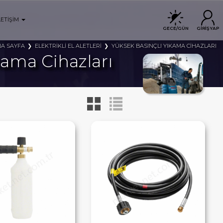
LETİŞİM
GECE/GÜN
GİRİŞ YAP
A SAYFA
ELEKTRİKLİ EL ALETLERİ
YÜKSEK BASINÇLI YIKAMA CİHAZLARI
ıkama Cihazları