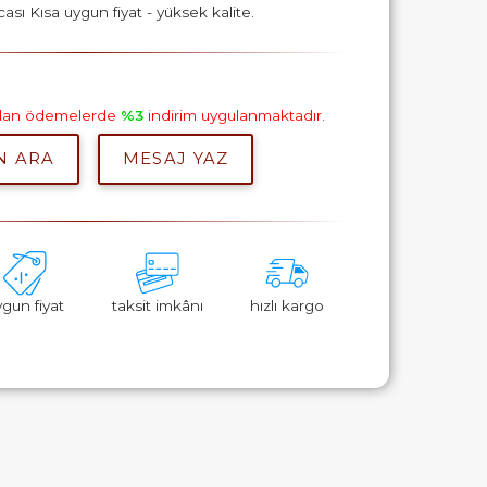
sı Kısa uygun fiyat - yüksek kalite.
pılan ödemelerde
%3
indirim uygulanmaktadır.
N ARA
MESAJ YAZ
ygun fiyat
taksit imkânı
hızlı kargo