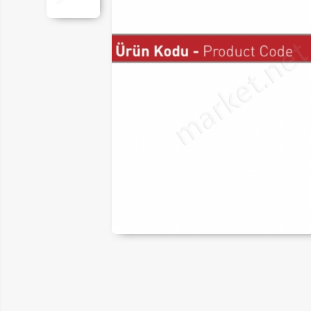
ER
LAR
SAL