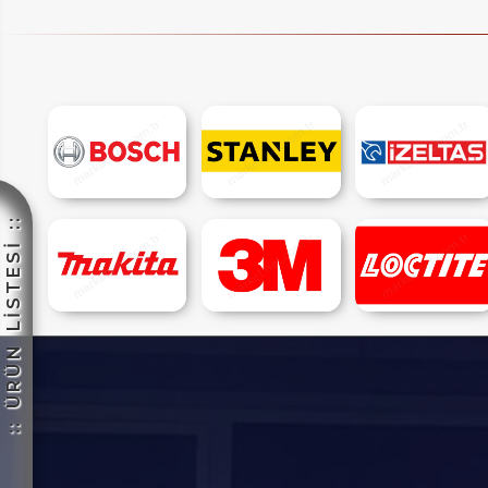
IM
:: ÜRÜN LİSTESİ ::
HEMENARA