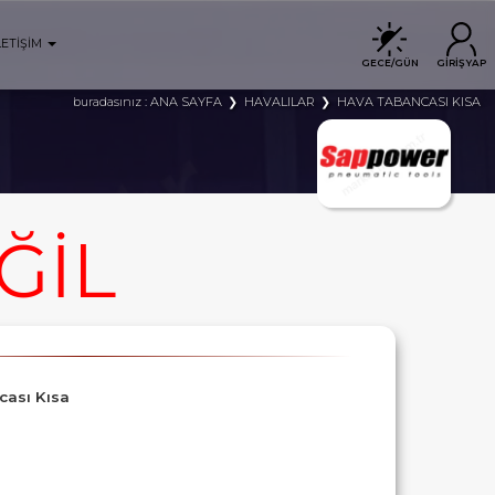
LETİŞİM
GECE/GÜN
GİRİŞ YAP
ANA SAYFA
HAVALILAR
HAVA TABANCASI KISA
buradasınız :
ĞİL
cası Kısa