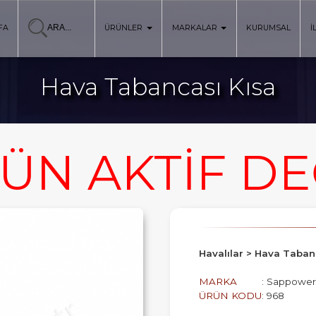
FA
ÜRÜNLER
MARKALAR
KURUMSAL
İ
Hava Tabancası Kısa
ÜN AKTİF DE
Havalılar > Hava Taban
MARKA
: Sappower
ÜRÜN KODU
: 968