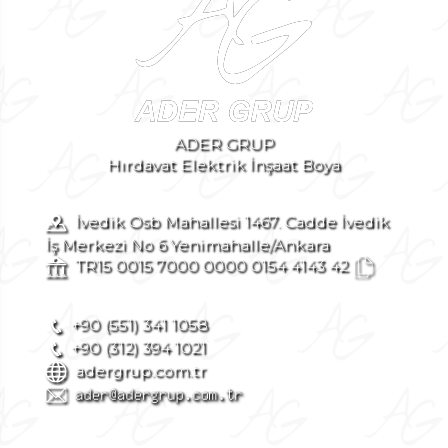
ADER GRUP
Hırdavat Elektrik İnşaat Boya
İvedik Osb Mahallesi 1467. Cadde İvedik
İş Merkezi No 6 Yenimahalle/Ankara
TR15 0015 7000 0000 0154 4143 42
+90 (551) 341 1058
+90 (312) 394 1021
adergrup.com.tr