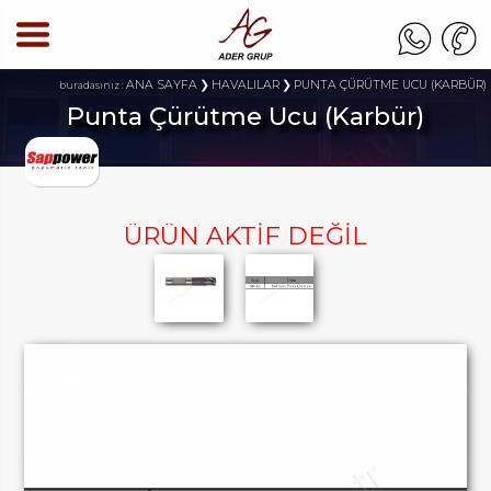
ANA SAYFA
HAVALILAR
PUNTA ÇÜRÜTME UCU (KARBÜR)
buradasınız :
Punta Çürütme Ucu (Karbür)
ÜRÜN AKTİF DEĞİL